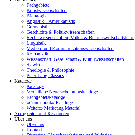
Fachgebiete
Kunstwissenschaften
Pädagogik
Anglistik – Amerikanistik
Germanistik
Geschichte & Politikwissenschaften
Rechtswissenschaften, Volks- & Betriebswirtschaftslehre
Linguistik
Medien- und Kommunikationswissenschaften
Romanistik
Wissenschaft, Gesellschaft & Kulturwissenschaften
Slawistik
Theologie & Philosophie
Peter Lang Classics
Kataloge
Kataloge
Monatliche Neuerscheinungskataloge
Fachgebietskataloge
«Coursebook» Kataloge
Weiteres Marketing Material
Neuigkeiten und Ressourcen
Über uns
Über uns
Kontakt