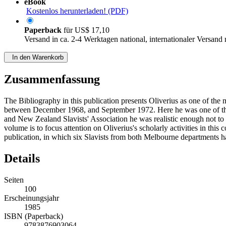
eBook
Kostenlos herunterladen! (PDF)
Paperback
für
US$ 17,10
Versand in ca. 2-4 Werktagen national, internationaler Versand
In den Warenkorb
Zusammenfassung
The Bibliography in this publication presents Oliverius as one of the mos
between December 1968, and September 1972. Here he was one of the firs
and New Zealand Slavists' Association he was realistic enough not to 
volume is to focus attention on Oliverius's scholarly activities in thi
publication, in which six Slavists from both Melbourne departments have
Details
Seiten
100
Erscheinungsjahr
1985
ISBN (Paperback)
9783876903064