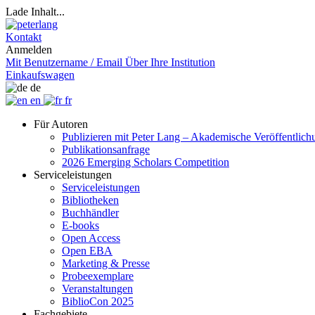
Lade Inhalt...
Kontakt
Anmelden
Mit Benutzername / Email
Über Ihre Institution
Einkaufswagen
de
en
fr
Für Autoren
Publizieren mit Peter Lang – Akademische Veröffentlic
Publikationsanfrage
2026 Emerging Scholars Competition
Serviceleistungen
Serviceleistungen
Bibliotheken
Buchhändler
E-books
Open Access
Open EBA
Marketing & Presse
Probeexemplare
Veranstaltungen
BiblioCon 2025
Fachgebiete