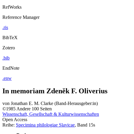
RefWorks
Reference Manager
.ris
BibTeX
Zotero
.bib
EndNote
.enw
In memoriam Zdeněk F. Oliverius
von
Jonathan E. M. Clarke (Band-Herausgeber:in)
©1985
Andere
100 Seiten
Wissenschaft, Gesellschaft & Kulturwissenschaften
Open Access
Reihe:
Specimina philologiae Slavicae
, Band 15s