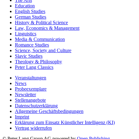
The Arts
Education
English Studies
German Studies
History & Political Science
Law, Economics & Management
Linguistics
Media & Communication
Romance Studies
Science, Society and Culture
Slavic Studies
Theology & Philosophy
Peter Lang Classics
Veranstaltungen
News
Probeexemplare
Newsletter
Stellenangebote
Datenschutzerklärung
Allgemeine Geschäftsbedingungen
Imprint
Erklärung zum Einsatz Künstlicher Intelligenz (KI)
Vertrag widerrufen
© Peter Lang Group AG
powered by
Open Publishing