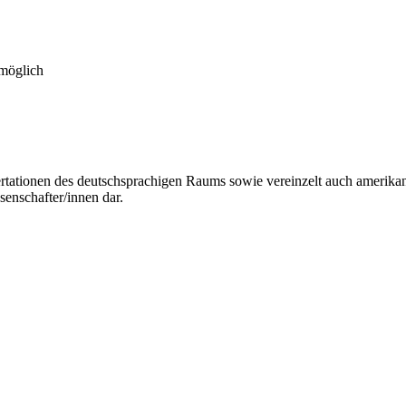
 möglich
ertationen des deutschsprachigen Raums sowie vereinzelt auch amerikanis
enschafter/innen dar.