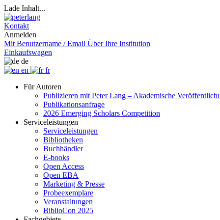
Lade Inhalt...
Kontakt
Anmelden
Mit Benutzername / Email
Über Ihre Institution
Einkaufswagen
de
en
fr
Für Autoren
Publizieren mit Peter Lang – Akademische Veröffentlic
Publikationsanfrage
2026 Emerging Scholars Competition
Serviceleistungen
Serviceleistungen
Bibliotheken
Buchhändler
E-books
Open Access
Open EBA
Marketing & Presse
Probeexemplare
Veranstaltungen
BiblioCon 2025
Fachgebiete