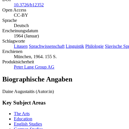
10.3726/b12352
Open Access
CC-BY
Sprache
Deutsch
Erscheinungsdatum
1964 (Januar)
Schlagworte
Litauen
Sprachwissenschaft
Linguistik
Philologie
Slavische Sp
Erschienen
München, 1964. 155 S.
Produktsicherheit
Peter Lang Group AG
Biographische Angaben
Daine Augustaitis (Autor:in)
Key Subject Areas
The Arts
Education
English Studies