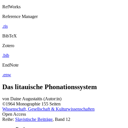
RefWorks
Reference Manager
.ris
BibTeX
Zotero
.bib
EndNote
.enw
Das litauische Phonationssystem
von
Daine Augustaitis (Autor:in)
©1964
Monographie
155 Seiten
Wissenschaft, Gesellschaft & Kulturwissenschaften
Open Access
Reihe:
Slavistische Beiträge
, Band 12