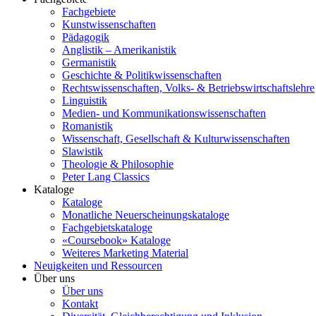
Fachgebiete
Kunstwissenschaften
Pädagogik
Anglistik – Amerikanistik
Germanistik
Geschichte & Politikwissenschaften
Rechtswissenschaften, Volks- & Betriebswirtschaftslehre
Linguistik
Medien- und Kommunikationswissenschaften
Romanistik
Wissenschaft, Gesellschaft & Kulturwissenschaften
Slawistik
Theologie & Philosophie
Peter Lang Classics
Kataloge
Kataloge
Monatliche Neuerscheinungskataloge
Fachgebietskataloge
«Coursebook» Kataloge
Weiteres Marketing Material
Neuigkeiten und Ressourcen
Über uns
Über uns
Kontakt