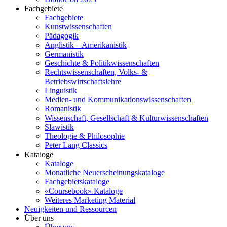
Fachgebiete
Fachgebiete
Kunstwissenschaften
Pädagogik
Anglistik – Amerikanistik
Germanistik
Geschichte & Politikwissenschaften
Rechtswissenschaften, Volks- &
Betriebswirtschaftslehre
Linguistik
Medien- und Kommunikationswissenschaften
Romanistik
Wissenschaft, Gesellschaft & Kulturwissenschaften
Slawistik
Theologie & Philosophie
Peter Lang Classics
Kataloge
Kataloge
Monatliche Neuerscheinungskataloge
Fachgebietskataloge
«Coursebook» Kataloge
Weiteres Marketing Material
Neuigkeiten und Ressourcen
Über uns