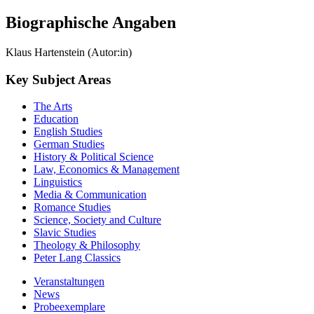
Peter Lang Group AG
Biographische Angaben
Klaus Hartenstein (Autor:in)
Key Subject Areas
The Arts
Education
English Studies
German Studies
History & Political Science
Law, Economics & Management
Linguistics
Media & Communication
Romance Studies
Science, Society and Culture
Slavic Studies
Theology & Philosophy
Peter Lang Classics
Veranstaltungen
News