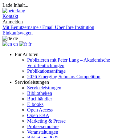
Lade Inhalt...
Kontakt
Anmelden
Mit Benutzername / Email
Über Ihre Institution
Einkaufswagen
de
en
fr
Für Autoren
Publizieren mit Peter Lang – Akademische
Veröffentlichungen
Publikationsanfrage
2026 Emerging Scholars Competition
Serviceleistungen
Serviceleistungen
Bibliotheken
Buchhändler
E-books
Open Access
Open EBA
Marketing & Presse
Probeexemplare
Veranstaltungen
BiblioCon 2025