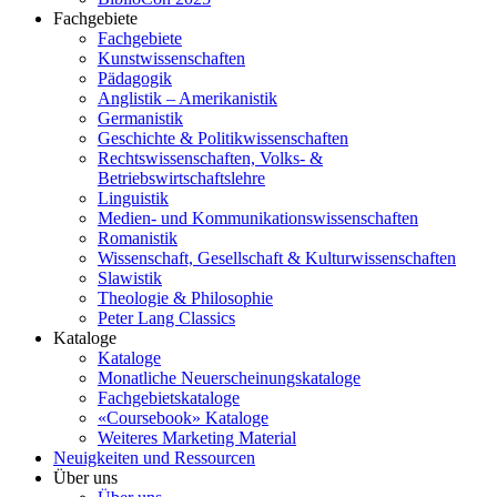
Fachgebiete
Fachgebiete
Kunstwissenschaften
Pädagogik
Anglistik – Amerikanistik
Germanistik
Geschichte & Politikwissenschaften
Rechtswissenschaften, Volks- &
Betriebswirtschaftslehre
Linguistik
Medien- und Kommunikationswissenschaften
Romanistik
Wissenschaft, Gesellschaft & Kulturwissenschaften
Slawistik
Theologie & Philosophie
Peter Lang Classics
Kataloge
Kataloge
Monatliche Neuerscheinungskataloge
Fachgebietskataloge
«Coursebook» Kataloge
Weiteres Marketing Material
Neuigkeiten und Ressourcen
Über uns