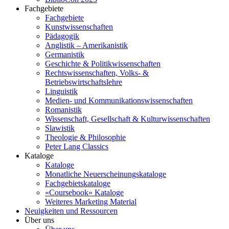
Fachgebiete
Fachgebiete
Kunstwissenschaften
Pädagogik
Anglistik – Amerikanistik
Germanistik
Geschichte & Politikwissenschaften
Rechtswissenschaften, Volks- &
Betriebswirtschaftslehre
Linguistik
Medien- und Kommunikationswissenschaften
Romanistik
Wissenschaft, Gesellschaft & Kulturwissenschaften
Slawistik
Theologie & Philosophie
Peter Lang Classics
Kataloge
Kataloge
Monatliche Neuerscheinungskataloge
Fachgebietskataloge
«Coursebook» Kataloge
Weiteres Marketing Material
Neuigkeiten und Ressourcen
Über uns