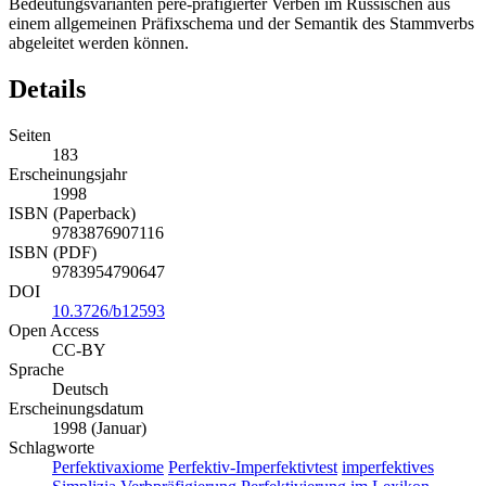
Bedeutungsvarianten pere-präfigierter Verben im Russischen aus
einem allgemeinen Präfixschema und der Semantik des Stammverbs
abgeleitet werden können.
Details
Seiten
183
Erscheinungsjahr
1998
ISBN (Paperback)
9783876907116
ISBN (PDF)
9783954790647
DOI
10.3726/b12593
Open Access
CC-BY
Sprache
Deutsch
Erscheinungsdatum
1998 (Januar)
Schlagworte
Perfektivaxiome
Perfektiv-Imperfektivtest
imperfektives