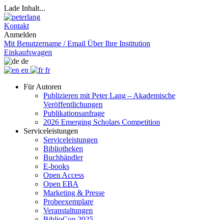
Lade Inhalt...
Kontakt
Anmelden
Mit Benutzername / Email
Über Ihre Institution
Einkaufswagen
de
en
fr
Für Autoren
Publizieren mit Peter Lang – Akademische
Veröffentlichungen
Publikationsanfrage
2026 Emerging Scholars Competition
Serviceleistungen
Serviceleistungen
Bibliotheken
Buchhändler
E-books
Open Access
Open EBA
Marketing & Presse
Probeexemplare
Veranstaltungen
BiblioCon 2025