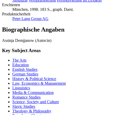
Simplizia
Verbpräfigierung
Perfektivierung im Lexikon
Erschienen
München, 1998. 183 S., graph. Darst.
Produktsicherheit
Peter Lang Group AG
Biographische Angaben
Assinja Demjjanow (Autor:in)
Key Subject Areas
The Arts
Education
English Studies
German Studies
History & Political Science
Law, Economics & Management
Linguistics
Media & Communication
Romance Studies
Science, Society and Culture
Slavic Studies
Theology & Philosophy