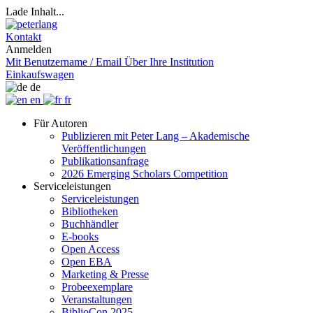
Lade Inhalt...
Kontakt
Anmelden
Mit Benutzername / Email
Über Ihre Institution
Einkaufswagen
de
en
fr
Für Autoren
Publizieren mit Peter Lang – Akademische
Veröffentlichungen
Publikationsanfrage
2026 Emerging Scholars Competition
Serviceleistungen
Serviceleistungen
Bibliotheken
Buchhändler
E-books
Open Access
Open EBA
Marketing & Presse
Probeexemplare
Veranstaltungen
BiblioCon 2025