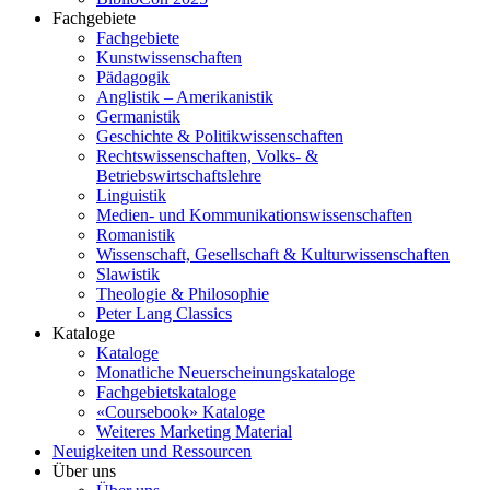
Fachgebiete
Fachgebiete
Kunstwissenschaften
Pädagogik
Anglistik – Amerikanistik
Germanistik
Geschichte & Politikwissenschaften
Rechtswissenschaften, Volks- &
Betriebswirtschaftslehre
Linguistik
Medien- und Kommunikationswissenschaften
Romanistik
Wissenschaft, Gesellschaft & Kulturwissenschaften
Slawistik
Theologie & Philosophie
Peter Lang Classics
Kataloge
Kataloge
Monatliche Neuerscheinungskataloge
Fachgebietskataloge
«Coursebook» Kataloge
Weiteres Marketing Material
Neuigkeiten und Ressourcen
Über uns