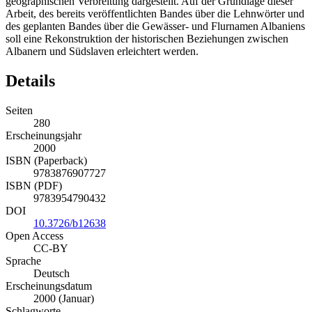
geographischen Verbreitung dargestellt. Auf der Grundlage dieser
Arbeit, des bereits veröffentlichten Bandes über die Lehnwörter und
des geplanten Bandes über die Gewässer- und Flurnamen Albaniens
soll eine Rekonstruktion der historischen Beziehungen zwischen
Albanern und Südslaven erleichtert werden.
Details
Seiten
280
Erscheinungsjahr
2000
ISBN (Paperback)
9783876907727
ISBN (PDF)
9783954790432
DOI
10.3726/b12638
Open Access
CC-BY
Sprache
Deutsch
Erscheinungsdatum
2000 (Januar)
Schlagworte