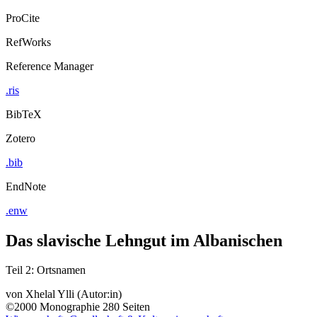
ProCite
RefWorks
Reference Manager
.ris
BibTeX
Zotero
.bib
EndNote
.enw
Das slavische Lehngut im Albanischen
Teil 2: Ortsnamen
von
Xhelal Ylli (Autor:in)
©2000
Monographie
280 Seiten