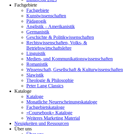
Fachgebiete
Fachgebiete
Kunstwissenschaften
Pädagogik
Anglistik – Amerikanistik
Germanistik
Geschichte & Politikwissenschaften
Rechtswissenschaften, Volks- &
Betriebswirtschaftslehre
Linguistik
Medien- und Kommunikationswissenschaften
Romanistik
Wissenschaft, Gesellschaft & Kulturwissenschaften
Slawistik
Theologie & Philosophie
Peter Lang Classics
Kataloge
Kataloge
Monatliche Neuerscheinungskataloge
Fachgebietskataloge
«Coursebook» Kataloge
Weiteres Marketing Material
Neuigkeiten und Ressourcen
Über uns