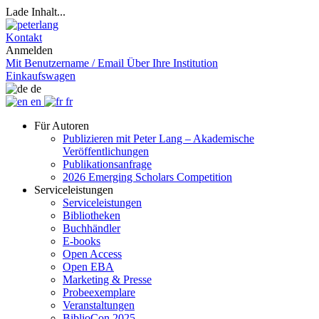
Lade Inhalt...
Kontakt
Anmelden
Mit Benutzername / Email
Über Ihre Institution
Einkaufswagen
de
en
fr
Für Autoren
Publizieren mit Peter Lang – Akademische
Veröffentlichungen
Publikationsanfrage
2026 Emerging Scholars Competition
Serviceleistungen
Serviceleistungen
Bibliotheken
Buchhändler
E-books
Open Access
Open EBA
Marketing & Presse
Probeexemplare
Veranstaltungen
BiblioCon 2025