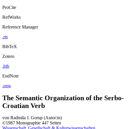
ProCite
RefWorks
Reference Manager
.ris
BibTeX
Zotero
.bib
EndNote
.enw
The Semantic Organization of the Serbo-
Croatian Verb
von
Radmila J. Gorup (Autor:in)
©1987
Monographie
447 Seiten
Wissenschaft, Gesellschaft & Kulturwissenschaften