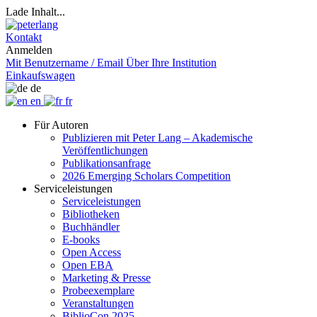
Lade Inhalt...
Kontakt
Anmelden
Mit Benutzername / Email
Über Ihre Institution
Einkaufswagen
de
en
fr
Für Autoren
Publizieren mit Peter Lang – Akademische
Veröffentlichungen
Publikationsanfrage
2026 Emerging Scholars Competition
Serviceleistungen
Serviceleistungen
Bibliotheken
Buchhändler
E-books
Open Access
Open EBA
Marketing & Presse
Probeexemplare
Veranstaltungen
BiblioCon 2025