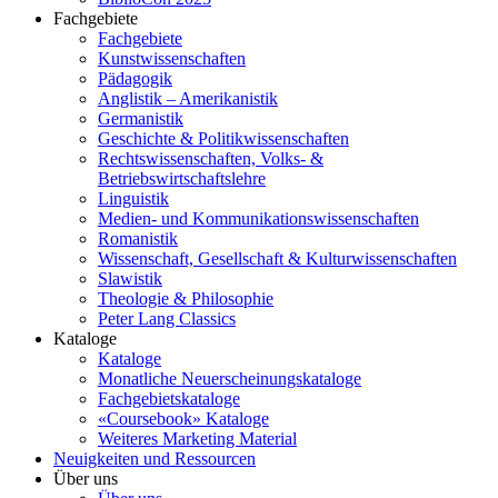
Fachgebiete
Fachgebiete
Kunstwissenschaften
Pädagogik
Anglistik – Amerikanistik
Germanistik
Geschichte & Politikwissenschaften
Rechtswissenschaften, Volks- &
Betriebswirtschaftslehre
Linguistik
Medien- und Kommunikationswissenschaften
Romanistik
Wissenschaft, Gesellschaft & Kulturwissenschaften
Slawistik
Theologie & Philosophie
Peter Lang Classics
Kataloge
Kataloge
Monatliche Neuerscheinungskataloge
Fachgebietskataloge
«Coursebook» Kataloge
Weiteres Marketing Material
Neuigkeiten und Ressourcen
Über uns