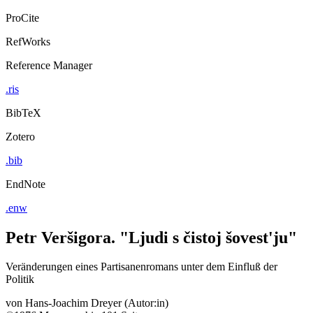
ProCite
RefWorks
Reference Manager
.ris
BibTeX
Zotero
.bib
EndNote
.enw
Petr Veršigora. "Ljudi s čistoj šovest'ju"
Veränderungen eines Partisanenromans unter dem Einfluß der
Politik
von
Hans-Joachim Dreyer (Autor:in)