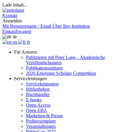
Lade Inhalt...
Kontakt
Anmelden
Mit Benutzername / Email
Über Ihre Institution
Einkaufswagen
de
en
fr
Für Autoren
Publizieren mit Peter Lang – Akademische
Veröffentlichungen
Publikationsanfrage
2026 Emerging Scholars Competition
Serviceleistungen
Serviceleistungen
Bibliotheken
Buchhändler
E-books
Open Access
Open EBA
Marketing & Presse
Probeexemplare
Veranstaltungen
BiblioCon 2025