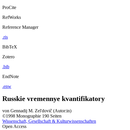
ProCite
RefWorks
Reference Manager
.ris
BibTeX
Zotero
.bib
EndNote
.enw
Russkie vremennye kvantifikatory
von
Gennadij M. Zel'dovič (Autor:in)
©1998
Monographie
190 Seiten
Wissenschaft, Gesellschaft & Kulturwissenschaften
Open Access