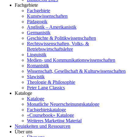
Fachgebiete
Fachgebiete
Kunstwissenschaften
Pädagogik
Anglistik – Amerikanistik
Germanistik
Geschichte & Politikwissenschaften
Rechtswissenschaften, Volks- &
Betriebswirtschaftslehre
Linguistik
Medien- und Kommunikationswissenschaften
Romanistik
Wissenschaft, Gesellschaft & Kulturwissenschaften
Slawistik
Theologie & Philosophie
Peter Lang Classics
Kataloge
Kataloge
Monatliche Neuerscheinungskataloge
Fachgebietskataloge
«Coursebook» Kataloge
Weiteres Marketing Material
Neuigkeiten und Ressourcen
Über uns