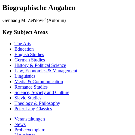
Biographische Angaben
Gennadij M. Zel'dovič (Autor:in)
Key Subject Areas
The Arts
Education
English Studies
German Studies
History & Political Science
Law, Economics & Management
Linguistics
Media & Communication
Romance Studies
Science, Society and Culture
Slavic Studies
Theology & Philosophy
Peter Lang Classics
Veranstaltungen
News
Probeexemplare