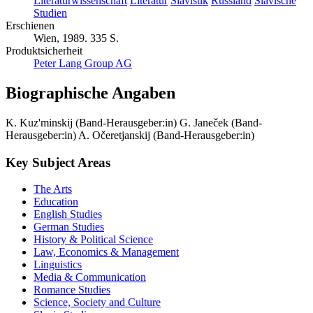
Literaturwissenschaft
Literatur
Slavistik
Russland
Slavische
Studien
Erschienen
Wien, 1989. 335 S.
Produktsicherheit
Peter Lang Group AG
Biographische Angaben
K. Kuz'minskij (Band-Herausgeber:in)
G. Janeček (Band-
Herausgeber:in)
A. Očeretjanskij (Band-Herausgeber:in)
Key Subject Areas
The Arts
Education
English Studies
German Studies
History & Political Science
Law, Economics & Management
Linguistics
Media & Communication
Romance Studies
Science, Society and Culture