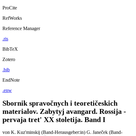
ProCite
RefWorks
Reference Manager
.ris
BibTeX
Zotero
.bib
EndNote
.enw
Sbornik spravočnych i teoretičeskich
materialov. Zabytyj avangard. Rossija -
pervaja tret' XX stoletija. Band I
von
K. Kuz'minskij (Band-Herausgeber:in)
G. Janeček (Band-