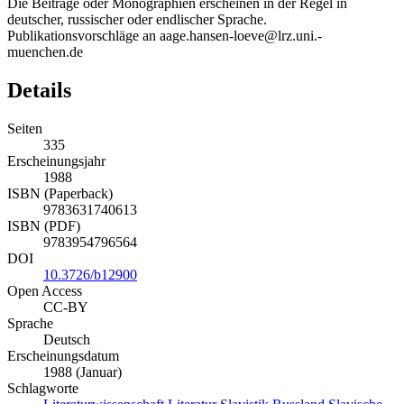
Die Beiträge oder Monographien erscheinen in der Regel in
deutscher, russischer oder endlischer Sprache.
Publikationsvorschläge an aage.hansen-loeve@lrz.uni.-
muenchen.de
Details
Seiten
335
Erscheinungsjahr
1988
ISBN (Paperback)
9783631740613
ISBN (PDF)
9783954796564
DOI
10.3726/b12900
Open Access
CC-BY
Sprache
Deutsch
Erscheinungsdatum
1988 (Januar)
Schlagworte