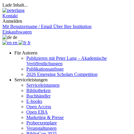
Lade Inhalt...
Kontakt
Anmelden
Mit Benutzername / Email
Über Ihre Institution
Einkaufswagen
de
en
fr
Für Autoren
Publizieren mit Peter Lang – Akademische
Veröffentlichungen
Publikationsanfrage
2026 Emerging Scholars Competition
Serviceleistungen
Serviceleistungen
Bibliotheken
Buchhändler
E-books
Open Access
Open EBA
Marketing & Presse
Probeexemplare
Veranstaltungen
BiblioCon 2025