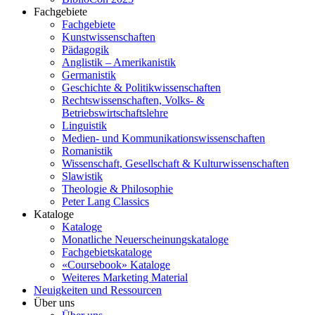
Fachgebiete
Fachgebiete
Kunstwissenschaften
Pädagogik
Anglistik – Amerikanistik
Germanistik
Geschichte & Politikwissenschaften
Rechtswissenschaften, Volks- &
Betriebswirtschaftslehre
Linguistik
Medien- und Kommunikationswissenschaften
Romanistik
Wissenschaft, Gesellschaft & Kulturwissenschaften
Slawistik
Theologie & Philosophie
Peter Lang Classics
Kataloge
Kataloge
Monatliche Neuerscheinungskataloge
Fachgebietskataloge
«Coursebook» Kataloge
Weiteres Marketing Material
Neuigkeiten und Ressourcen
Über uns