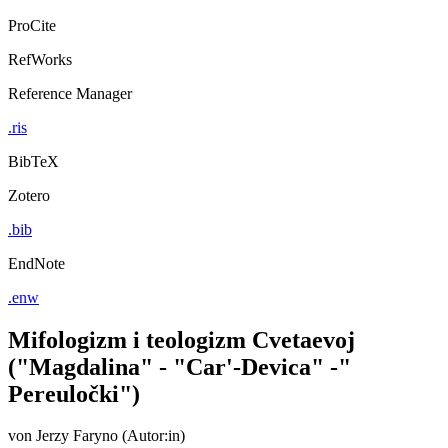
ProCite
RefWorks
Reference Manager
.ris
BibTeX
Zotero
.bib
EndNote
.enw
Mifologizm i teologizm Cvetaevoj
("Magdalina" - "Car'-Devica" -"
Pereuločki")
von
Jerzy Faryno (Autor:in)