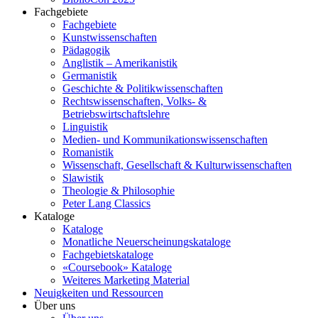
Fachgebiete
Fachgebiete
Kunstwissenschaften
Pädagogik
Anglistik – Amerikanistik
Germanistik
Geschichte & Politikwissenschaften
Rechtswissenschaften, Volks- &
Betriebswirtschaftslehre
Linguistik
Medien- und Kommunikationswissenschaften
Romanistik
Wissenschaft, Gesellschaft & Kulturwissenschaften
Slawistik
Theologie & Philosophie
Peter Lang Classics
Kataloge
Kataloge
Monatliche Neuerscheinungskataloge
Fachgebietskataloge
«Coursebook» Kataloge
Weiteres Marketing Material
Neuigkeiten und Ressourcen
Über uns