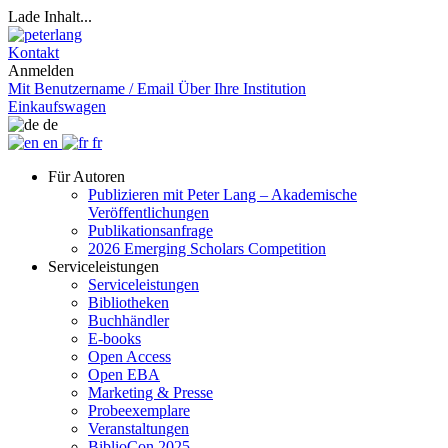
Lade Inhalt...
Kontakt
Anmelden
Mit Benutzername / Email
Über Ihre Institution
Einkaufswagen
de
en
fr
Für Autoren
Publizieren mit Peter Lang – Akademische
Veröffentlichungen
Publikationsanfrage
2026 Emerging Scholars Competition
Serviceleistungen
Serviceleistungen
Bibliotheken
Buchhändler
E-books
Open Access
Open EBA
Marketing & Presse
Probeexemplare
Veranstaltungen
BiblioCon 2025