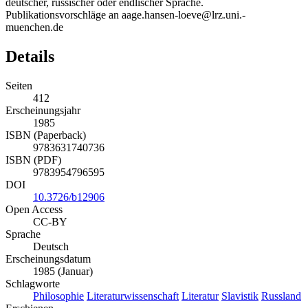
deutscher, russischer oder endlischer Sprache.
Publikationsvorschläge an aage.hansen-loeve@lrz.uni.-
muenchen.de
Details
Seiten
412
Erscheinungsjahr
1985
ISBN (Paperback)
9783631740736
ISBN (PDF)
9783954796595
DOI
10.3726/b12906
Open Access
CC-BY
Sprache
Deutsch
Erscheinungsdatum
1985 (Januar)
Schlagworte
Philosophie
Literaturwissenschaft
Literatur
Slavistik
Russland