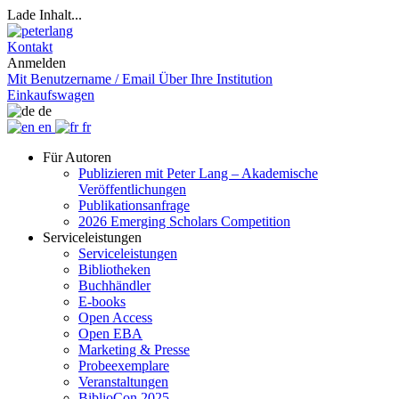
Lade Inhalt...
Kontakt
Anmelden
Mit Benutzername / Email
Über Ihre Institution
Einkaufswagen
de
en
fr
Für Autoren
Publizieren mit Peter Lang – Akademische
Veröffentlichungen
Publikationsanfrage
2026 Emerging Scholars Competition
Serviceleistungen
Serviceleistungen
Bibliotheken
Buchhändler
E-books
Open Access
Open EBA
Marketing & Presse
Probeexemplare
Veranstaltungen
BiblioCon 2025