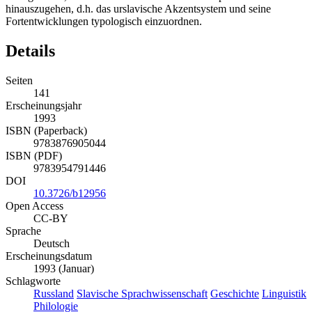
hinauszugehen, d.h. das urslavische Akzentsystem und seine
Fortentwicklungen typologisch einzuordnen.
Details
Seiten
141
Erscheinungsjahr
1993
ISBN (Paperback)
9783876905044
ISBN (PDF)
9783954791446
DOI
10.3726/b12956
Open Access
CC-BY
Sprache
Deutsch
Erscheinungsdatum
1993 (Januar)
Schlagworte
Russland
Slavische Sprachwissenschaft
Geschichte
Linguistik
Philologie