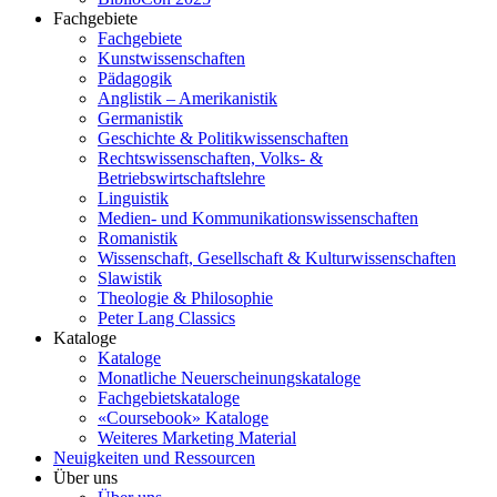
Fachgebiete
Fachgebiete
Kunstwissenschaften
Pädagogik
Anglistik – Amerikanistik
Germanistik
Geschichte & Politikwissenschaften
Rechtswissenschaften, Volks- &
Betriebswirtschaftslehre
Linguistik
Medien- und Kommunikationswissenschaften
Romanistik
Wissenschaft, Gesellschaft & Kulturwissenschaften
Slawistik
Theologie & Philosophie
Peter Lang Classics
Kataloge
Kataloge
Monatliche Neuerscheinungskataloge
Fachgebietskataloge
«Coursebook» Kataloge
Weiteres Marketing Material
Neuigkeiten und Ressourcen
Über uns