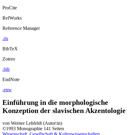
ProCite
RefWorks
Reference Manager
.ris
BibTeX
Zotero
.bib
EndNote
.enw
Einführung in die morphologische
Konzeption der slavischen Akzentologie
von
Werner Lehfeldt (Autor:in)
©1993
Monographie
141 Seiten
Wissenschaft, Gesellschaft & Kulturwissenschaften