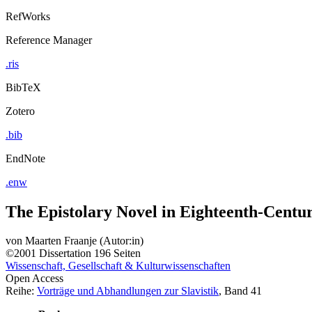
RefWorks
Reference Manager
.ris
BibTeX
Zotero
.bib
EndNote
.enw
The Epistolary Novel in Eighteenth-Centu
von
Maarten Fraanje (Autor:in)
©2001
Dissertation
196 Seiten
Wissenschaft, Gesellschaft & Kulturwissenschaften
Open Access
Reihe:
Vorträge und Abhandlungen zur Slavistik
, Band 41