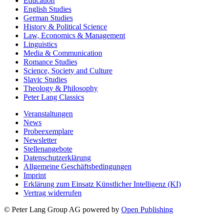
Education
English Studies
German Studies
History & Political Science
Law, Economics & Management
Linguistics
Media & Communication
Romance Studies
Science, Society and Culture
Slavic Studies
Theology & Philosophy
Peter Lang Classics
Veranstaltungen
News
Probeexemplare
Newsletter
Stellenangebote
Datenschutzerklärung
Allgemeine Geschäftsbedingungen
Imprint
Erklärung zum Einsatz Künstlicher Intelligenz (KI)
Vertrag widerrufen
© Peter Lang Group AG
powered by
Open Publishing