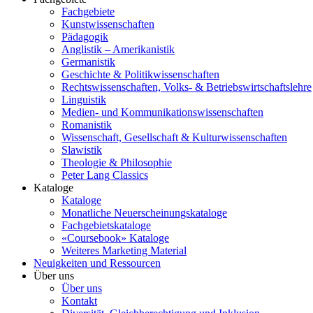
Fachgebiete
Kunstwissenschaften
Pädagogik
Anglistik – Amerikanistik
Germanistik
Geschichte & Politikwissenschaften
Rechtswissenschaften, Volks- & Betriebswirtschaftslehre
Linguistik
Medien- und Kommunikationswissenschaften
Romanistik
Wissenschaft, Gesellschaft & Kulturwissenschaften
Slawistik
Theologie & Philosophie
Peter Lang Classics
Kataloge
Kataloge
Monatliche Neuerscheinungskataloge
Fachgebietskataloge
«Coursebook» Kataloge
Weiteres Marketing Material
Neuigkeiten und Ressourcen
Über uns
Über uns
Kontakt