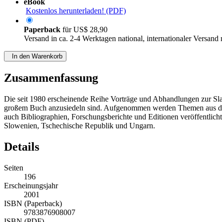
eBook
Kostenlos herunterladen! (PDF)
Paperback
für
US$ 28,90
Versand in ca. 2-4 Werktagen national, internationaler Versand
In den Warenkorb
Zusammenfassung
Die seit 1980 erscheinende Reihe Vorträge und Abhandlungen zur Slav
großem Buch anzusiedeln sind. Aufgenommen werden Themen aus dem
auch Bibliographien, Forschungsberichte und Editionen veröffentli
Slowenien, Tschechische Republik und Ungarn.
Details
Seiten
196
Erscheinungsjahr
2001
ISBN (Paperback)
9783876908007
ISBN (PDF)