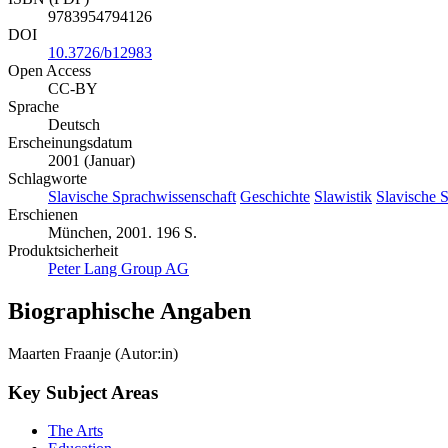
9783954794126
DOI
10.3726/b12983
Open Access
CC-BY
Sprache
Deutsch
Erscheinungsdatum
2001 (Januar)
Schlagworte
Slavische Sprachwissenschaft
Geschichte
Slawistik
Slavische 
Erschienen
München, 2001. 196 S.
Produktsicherheit
Peter Lang Group AG
Biographische Angaben
Maarten Fraanje (Autor:in)
Key Subject Areas
The Arts