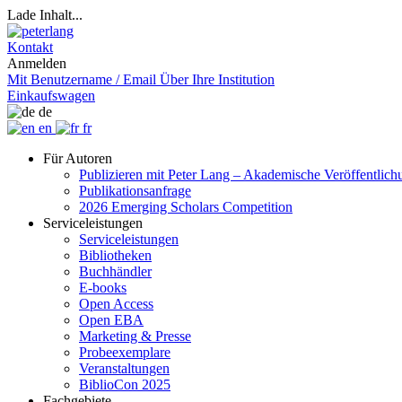
Lade Inhalt...
Kontakt
Anmelden
Mit Benutzername / Email
Über Ihre Institution
Einkaufswagen
de
en
fr
Für Autoren
Publizieren mit Peter Lang – Akademische Veröffentlic
Publikationsanfrage
2026 Emerging Scholars Competition
Serviceleistungen
Serviceleistungen
Bibliotheken
Buchhändler
E-books
Open Access
Open EBA
Marketing & Presse
Probeexemplare
Veranstaltungen
BiblioCon 2025
Fachgebiete