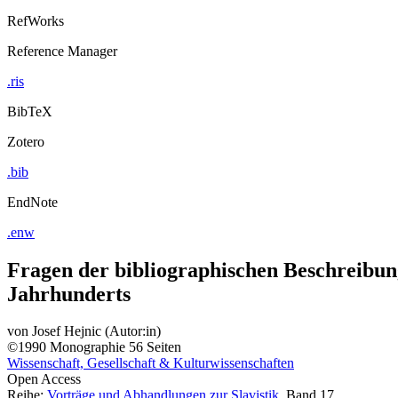
RefWorks
Reference Manager
.ris
BibTeX
Zotero
.bib
EndNote
.enw
Fragen der bibliographischen Beschreibun
Jahrhunderts
von
Josef Hejnic (Autor:in)
©1990
Monographie
56 Seiten
Wissenschaft, Gesellschaft & Kulturwissenschaften
Open Access
Reihe:
Vorträge und Abhandlungen zur Slavistik
, Band 17