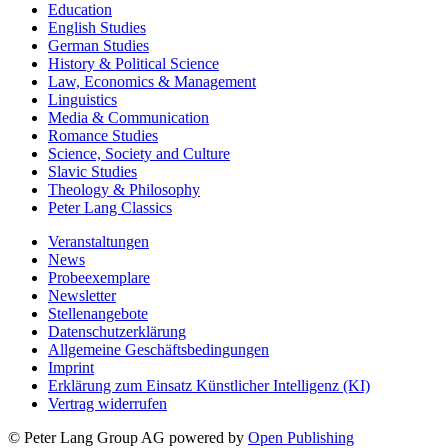
Education
English Studies
German Studies
History & Political Science
Law, Economics & Management
Linguistics
Media & Communication
Romance Studies
Science, Society and Culture
Slavic Studies
Theology & Philosophy
Peter Lang Classics
Veranstaltungen
News
Probeexemplare
Newsletter
Stellenangebote
Datenschutzerklärung
Allgemeine Geschäftsbedingungen
Imprint
Erklärung zum Einsatz Künstlicher Intelligenz (KI)
Vertrag widerrufen
© Peter Lang Group AG
powered by
Open Publishing