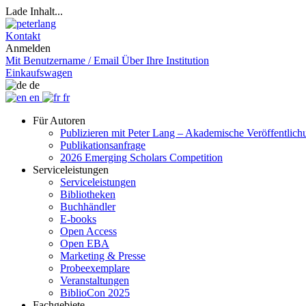
Lade Inhalt...
Kontakt
Anmelden
Mit Benutzername / Email
Über Ihre Institution
Einkaufswagen
de
en
fr
Für Autoren
Publizieren mit Peter Lang – Akademische Veröffentlic
Publikationsanfrage
2026 Emerging Scholars Competition
Serviceleistungen
Serviceleistungen
Bibliotheken
Buchhändler
E-books
Open Access
Open EBA
Marketing & Presse
Probeexemplare
Veranstaltungen
BiblioCon 2025
Fachgebiete