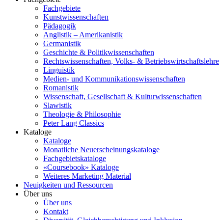
Fachgebiete
Kunstwissenschaften
Pädagogik
Anglistik – Amerikanistik
Germanistik
Geschichte & Politikwissenschaften
Rechtswissenschaften, Volks- & Betriebswirtschaftslehre
Linguistik
Medien- und Kommunikationswissenschaften
Romanistik
Wissenschaft, Gesellschaft & Kulturwissenschaften
Slawistik
Theologie & Philosophie
Peter Lang Classics
Kataloge
Kataloge
Monatliche Neuerscheinungskataloge
Fachgebietskataloge
«Coursebook» Kataloge
Weiteres Marketing Material
Neuigkeiten und Ressourcen
Über uns
Über uns
Kontakt