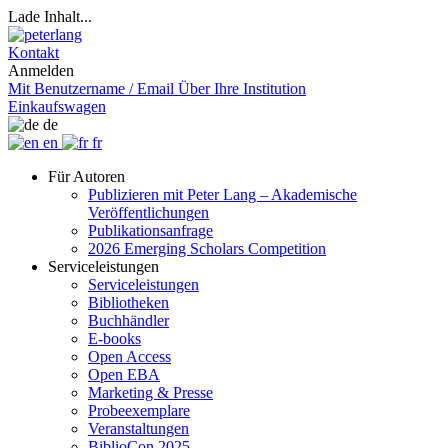
Lade Inhalt...
Kontakt
Anmelden
Mit Benutzername / Email
Über Ihre Institution
Einkaufswagen
de
en
fr
Für Autoren
Publizieren mit Peter Lang – Akademische
Veröffentlichungen
Publikationsanfrage
2026 Emerging Scholars Competition
Serviceleistungen
Serviceleistungen
Bibliotheken
Buchhändler
E-books
Open Access
Open EBA
Marketing & Presse
Probeexemplare
Veranstaltungen
BiblioCon 2025