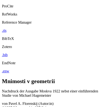
ProCite
RefWorks
Reference Manager
.ris
BibTeX
Zotero
.bib
EndNote
.enw
Mnimosti v geometrii
Nachdruck der Ausgabe Moskva 1922 nebst einer einführenden
Studie von Michael Hagemeister
von
Pavel A. Florenskij (Autor:in)