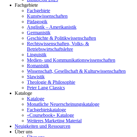
Fachgebiete
Fachgebiete
Kunstwissenschaften
Pädagogik
Anglistik – Amerikanistik
Germanistik
Geschichte & Politikwissenschaften
Rechtswissenschaften, Volks- &
Betriebswirtschaftslehre
Linguistik
Medien- und Kommunikationswissenschaften
Romanistik
Wissenschaft, Gesellschaft & Kulturwissenschaften
Slawistik
Theologie & Philosophie
Peter Lang Classics
Kataloge
Kataloge
Monatliche Neuerscheinungskataloge
Fachgebietskataloge
«Coursebook» Kataloge
Weiteres Marketing Material
Neuigkeiten und Ressourcen
Über uns