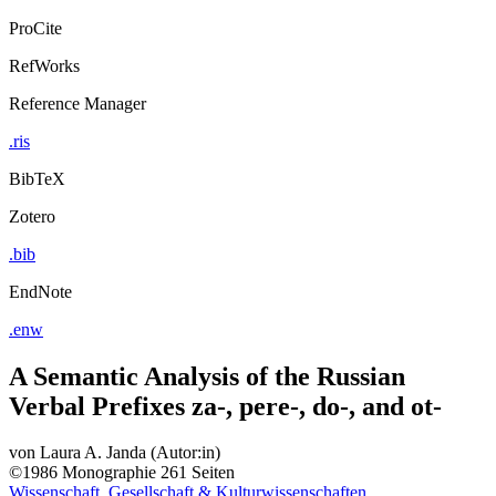
ProCite
RefWorks
Reference Manager
.ris
BibTeX
Zotero
.bib
EndNote
.enw
A Semantic Analysis of the Russian
Verbal Prefixes za-, pere-, do-, and ot-
von
Laura A. Janda (Autor:in)
©1986
Monographie
261 Seiten
Wissenschaft, Gesellschaft & Kulturwissenschaften