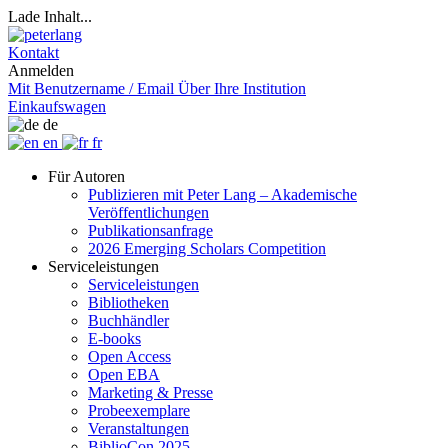
Lade Inhalt...
Kontakt
Anmelden
Mit Benutzername / Email
Über Ihre Institution
Einkaufswagen
de
en
fr
Für Autoren
Publizieren mit Peter Lang – Akademische
Veröffentlichungen
Publikationsanfrage
2026 Emerging Scholars Competition
Serviceleistungen
Serviceleistungen
Bibliotheken
Buchhändler
E-books
Open Access
Open EBA
Marketing & Presse
Probeexemplare
Veranstaltungen
BiblioCon 2025