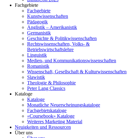
Fachgebiete
Fachgebiete
Kunstwissenschaften
Pädagogik
Anglistik – Amerikanistik
Germanistik
Geschichte & Politikwissenschaften
Rechtswissenschaften, Volks- &
Betriebswirtschaftslehre
Linguistik
Medien- und Kommunikationswissenschaften
Romanistik
Wissenschaft, Gesellschaft & Kulturwissenschaften
Slawistik
Theologie & Philosophie
Peter Lang Classics
Kataloge
Kataloge
Monatliche Neuerscheinungskataloge
Fachgebietskataloge
«Coursebook» Kataloge
Weiteres Marketing Material
Neuigkeiten und Ressourcen
Über uns