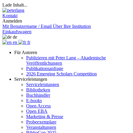
Lade Inhalt...
Kontakt
Anmelden
Mit Benutzername / Email
Über Ihre Institution
Einkaufswagen
de
en
fr
Für Autoren
Publizieren mit Peter Lang – Akademische
Veröffentlichungen
Publikationsanfrage
2026 Emerging Scholars Competition
Serviceleistungen
Serviceleistungen
Bibliotheken
Buchhändler
E-books
Open Access
Open EBA
Marketing & Presse
Probeexemplare
Veranstaltungen
BiblioCon 2025