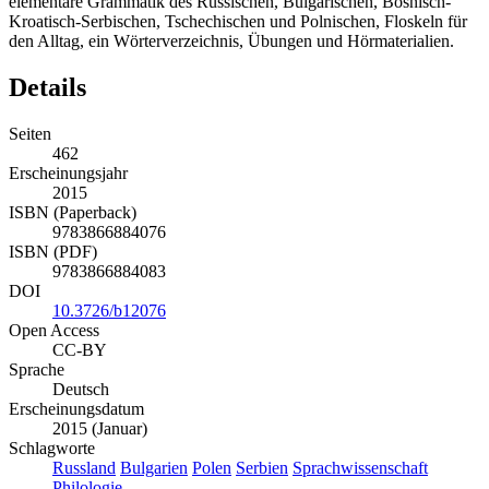
elementare Grammatik des Russischen, Bulgarischen, Bosnisch-
Kroatisch-Serbischen, Tschechischen und Polnischen, Floskeln für
den Alltag, ein Wörterverzeichnis, Übungen und Hörmaterialien.
Details
Seiten
462
Erscheinungsjahr
2015
ISBN (Paperback)
9783866884076
ISBN (PDF)
9783866884083
DOI
10.3726/b12076
Open Access
CC-BY
Sprache
Deutsch
Erscheinungsdatum
2015 (Januar)
Schlagworte
Russland
Bulgarien
Polen
Serbien
Sprachwissenschaft
Philologie