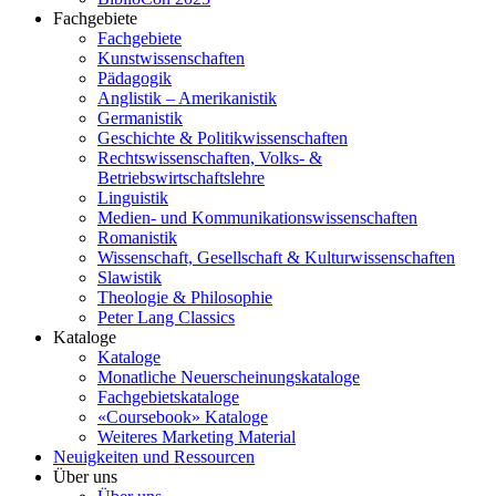
Fachgebiete
Fachgebiete
Kunstwissenschaften
Pädagogik
Anglistik – Amerikanistik
Germanistik
Geschichte & Politikwissenschaften
Rechtswissenschaften, Volks- &
Betriebswirtschaftslehre
Linguistik
Medien- und Kommunikationswissenschaften
Romanistik
Wissenschaft, Gesellschaft & Kulturwissenschaften
Slawistik
Theologie & Philosophie
Peter Lang Classics
Kataloge
Kataloge
Monatliche Neuerscheinungskataloge
Fachgebietskataloge
«Coursebook» Kataloge
Weiteres Marketing Material
Neuigkeiten und Ressourcen
Über uns