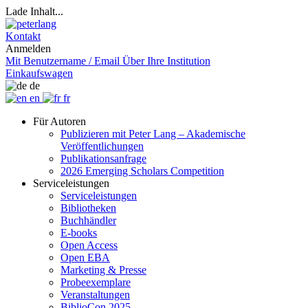
Lade Inhalt...
Kontakt
Anmelden
Mit Benutzername / Email
Über Ihre Institution
Einkaufswagen
de
en
fr
Für Autoren
Publizieren mit Peter Lang – Akademische
Veröffentlichungen
Publikationsanfrage
2026 Emerging Scholars Competition
Serviceleistungen
Serviceleistungen
Bibliotheken
Buchhändler
E-books
Open Access
Open EBA
Marketing & Presse
Probeexemplare
Veranstaltungen
BiblioCon 2025