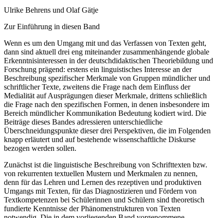
Ulrike Behrens und Olaf Gätje
Zur Einführung in diesen Band
Wenn es um den Umgang mit und das Verfassen von Texten geht,
dann sind aktuell drei eng miteinander zusammenhängende globale
Erkenntnisinteressen in der deutschdidaktischen Theoriebildung und
Forschung prägend:
erstens
ein linguistisches Interesse an der
Beschreibung spezifischer Merkmale von Gruppen mündlicher und
schriftlicher Texte,
zweitens
die Frage nach dem Einfluss der
Medialität auf Ausprägungen dieser Merkmale,
drittens
schließlich
die Frage nach den spezifischen Formen, in denen insbesondere im
Bereich mündlicher Kommunikation Bedeutung kodiert wird. Die
Beiträge dieses Bandes adressieren unterschiedliche
Überschneidungspunkte dieser drei Perspektiven, die im Folgenden
knapp erläutert und auf bestehende wissenschaftliche Diskurse
bezogen werden sollen.
Zunächst ist die linguistische Beschreibung von Schrifttexten bzw.
von rekurrenten textuellen Mustern und Merkmalen zu nennen,
denn für das Lehren und Lernen des rezeptiven und produktiven
Umgangs mit Texten, für das Diagnostizieren und Fördern von
Textkompetenzen bei Schülerinnen und Schülern sind theoretisch
fundierte Kenntnisse der Phänomenstrukturen von Texten
notwendig. Die in dem vorliegenden Band vorgenommene