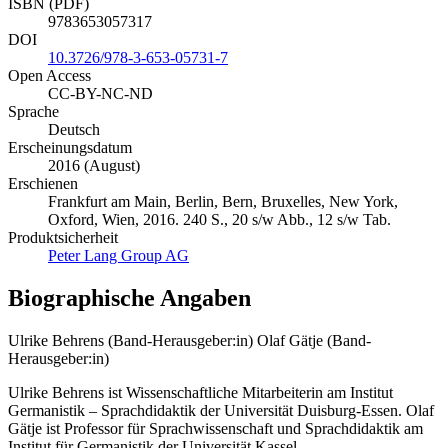
ISBN (PDF)
9783653057317
DOI
10.3726/978-3-653-05731-7
Open Access
CC-BY-NC-ND
Sprache
Deutsch
Erscheinungsdatum
2016 (August)
Erschienen
Frankfurt am Main, Berlin, Bern, Bruxelles, New York,
Oxford, Wien, 2016. 240 S., 20 s/w Abb., 12 s/w Tab.
Produktsicherheit
Peter Lang Group AG
Biographische Angaben
Ulrike Behrens (Band-Herausgeber:in)
Olaf Gätje (Band-
Herausgeber:in)
Ulrike Behrens ist Wissenschaftliche Mitarbeiterin am Institut
Germanistik – Sprachdidaktik der Universität Duisburg-Essen. Olaf
Gätje ist Professor für Sprachwissenschaft und Sprachdidaktik am
Institut für Germanistik der Universität Kassel.