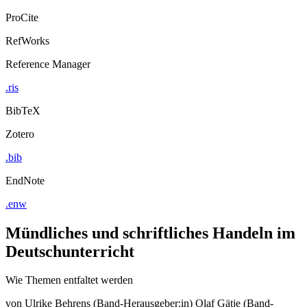
ProCite
RefWorks
Reference Manager
.ris
BibTeX
Zotero
.bib
EndNote
.enw
Mündliches und schriftliches Handeln im
Deutschunterricht
Wie Themen entfaltet werden
von
Ulrike Behrens (Band-Herausgeber:in)
Olaf Gätje (Band-