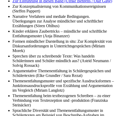
Zur Einführung in diesen Band (Ulrike Behrens / Olaf Gätje)
Zur Konzeptualisierung von Kommunikationsereignissen
(Steffen Pappert)
Narrative Verfahren und mediale Bedingungen.
Überlegungen zur Analyse mündlicher und schriftlicher
Erzählungen (Sören Ohlhus)
Kinder erklären Zaubertricks – mündliche und schriftliche
Entfaltungsmuster (Anja Binanzer)
Formen mündlicher Darstellung in situ: Zur Komplexität von
Diskursanforderungen in Unterrichtsgesprächen (Miriam
Morek)
Sprechen über zu schreibende Texte: Was handeln
Schülerinnen und Schüler mündlich aus? (Astrid Neumann /
Solvig Rossack)
Argumentative Themenentfaltung in Schülergesprächen und
Schülertexten (Elke Grundler / Sara Rezat)
Themenentfaltungsmuster und spezifische Ausdrucksformen –
Junktionsausdrucksprofile von Erzählung und Argumentation
im Vergleich (Miriam Langlotz)
Themenentfaltung beim textbezogenen Schreiben – zu einer
Verbindung von Textrezeption und -produktion (Franziska
Steinäcker)
Sprachliche Diversität und Themenentfaltungsmuster in
Schülertexten am Beispiel von Beschreibe-Aufgaben im