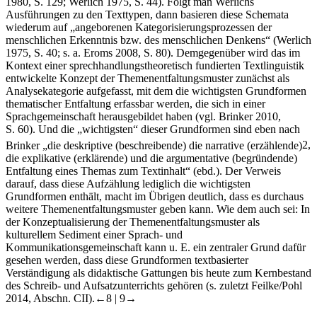
1980, S. 129; Werlich 1975, S. 44). Folgt man Werlichs
Ausführungen zu den
Texttypen
, dann basieren diese Schemata
wiederum auf „angeborenen Kategorisierungsprozessen der
menschlichen Erkenntnis bzw. des menschlichen Denkens“ (Werlich
1975, S. 40; s. a. Eroms 2008, S. 80). Demgegenüber wird das im
Kontext einer sprechhandlungstheoretisch fundierten Textlinguistik
entwickelte Konzept der Themenentfaltungsmuster zunächst als
Analysekategorie aufgefasst, mit dem die
wichtigsten
Grundformen
thematischer Entfaltung erfassbar werden, die sich in einer
Sprachgemeinschaft herausgebildet haben (vgl. Brinker 2010,
S. 60). Und die „wichtigsten“ dieser Grundformen sind eben nach
Brinker „die deskriptive (beschreibende) die narrative (erzählende)
2
,
die explikative (erklärende) und die argumentative (begründende)
Entfaltung eines Themas zum Textinhalt“ (ebd.). Der Verweis
darauf, dass diese Aufzählung lediglich die
wichtigsten
Grundformen enthält, macht im Übrigen deutlich, dass es durchaus
weitere Themenentfaltungsmuster geben kann. Wie dem auch sei: In
der Konzeptualisierung der Themenentfaltungsmuster als
kulturellem Sediment einer Sprach- und
Kommunikationsgemeinschaft kann u. E. ein zentraler Grund dafür
gesehen werden, dass diese Grundformen textbasierter
Verständigung als didaktische Gattungen bis heute zum Kernbestand
des Schreib- und Aufsatzunterrichts gehören (s. zuletzt Feilke/Pohl
2014, Abschn. CII).
←8 |
9→