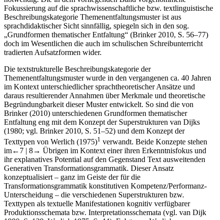
Fokussierung auf die sprachwissenschaftliche bzw. textlinguistische
Beschreibungskategorie
Themenentfaltungsmuster
ist aus
sprachdidaktischer Sicht sinnfällig, spiegeln sich in den sog.
„Grundformen thematischer Entfaltung“ (Brinker 2010, S. 56–77)
doch im Wesentlichen die auch im schulischen Schreibunterricht
tradierten Aufsatzformen wider.
Die textstrukturelle Beschreibungskategorie der
Themenentfaltungsmuster
wurde in den vergangenen ca. 40 Jahren
im Kontext unterschiedlicher sprachtheoretischer Ansätze und
daraus resultierender Annahmen über Merkmale und theoretische
Begründungbarkeit dieser Muster entwickelt. So sind die von
Brinker (2010) unterschiedenen Grundformen thematischer
Entfaltung eng mit dem Konzept der
Superstrukturen
van Dijks
(1980; vgl. Brinker 2010, S. 51–52) und dem Konzept der
1
Texttypen
von Werlich (1975)
verwandt. Beide Konzepte stehen
im
←7 |
8→
Übrigen im Kontext einer ihren Erkenntnisfokus und
ihr explanatives Potential auf den Gegenstand
Text
ausweitenden
Generativen Transformationsgrammatik. Dieser Ansatz
konzeptualisiert – ganz im Geiste der für die
Transformationsgrammatik konstitutiven
Kompetenz/Performanz-
Unterscheidung
– die verschiedenen Superstrukturen bzw.
Texttypen als textuelle Manifestationen kognitiv verfügbarer
Produktionsschemata bzw. Interpretationsschemata (vgl. van Dijk