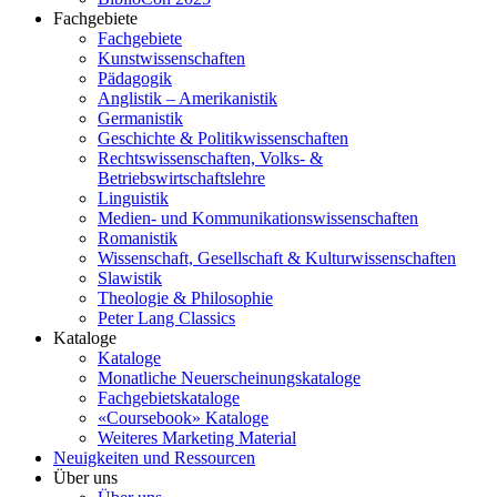
Fachgebiete
Fachgebiete
Kunstwissenschaften
Pädagogik
Anglistik – Amerikanistik
Germanistik
Geschichte & Politikwissenschaften
Rechtswissenschaften, Volks- &
Betriebswirtschaftslehre
Linguistik
Medien- und Kommunikationswissenschaften
Romanistik
Wissenschaft, Gesellschaft & Kulturwissenschaften
Slawistik
Theologie & Philosophie
Peter Lang Classics
Kataloge
Kataloge
Monatliche Neuerscheinungskataloge
Fachgebietskataloge
«Coursebook» Kataloge
Weiteres Marketing Material
Neuigkeiten und Ressourcen
Über uns