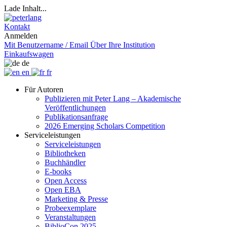
Lade Inhalt...
Kontakt
Anmelden
Mit Benutzername / Email
Über Ihre Institution
Einkaufswagen
de
en
fr
Für Autoren
Publizieren mit Peter Lang – Akademische
Veröffentlichungen
Publikationsanfrage
2026 Emerging Scholars Competition
Serviceleistungen
Serviceleistungen
Bibliotheken
Buchhändler
E-books
Open Access
Open EBA
Marketing & Presse
Probeexemplare
Veranstaltungen
BiblioCon 2025