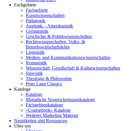
Fachgebiete
Fachgebiete
Kunstwissenschaften
Pädagogik
Anglistik – Amerikanistik
Germanistik
Geschichte & Politikwissenschaften
Rechtswissenschaften, Volks- &
Betriebswirtschaftslehre
Linguistik
Medien- und Kommunikationswissenschaften
Romanistik
Wissenschaft, Gesellschaft & Kulturwissenschaften
Slawistik
Theologie & Philosophie
Peter Lang Classics
Kataloge
Kataloge
Monatliche Neuerscheinungskataloge
Fachgebietskataloge
«Coursebook» Kataloge
Weiteres Marketing Material
Neuigkeiten und Ressourcen
Über uns