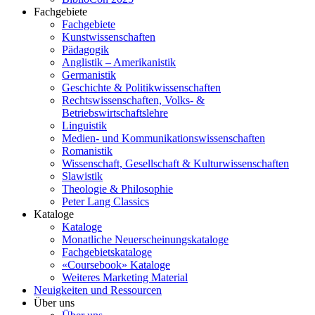
Fachgebiete
Fachgebiete
Kunstwissenschaften
Pädagogik
Anglistik – Amerikanistik
Germanistik
Geschichte & Politikwissenschaften
Rechtswissenschaften, Volks- &
Betriebswirtschaftslehre
Linguistik
Medien- und Kommunikationswissenschaften
Romanistik
Wissenschaft, Gesellschaft & Kulturwissenschaften
Slawistik
Theologie & Philosophie
Peter Lang Classics
Kataloge
Kataloge
Monatliche Neuerscheinungskataloge
Fachgebietskataloge
«Coursebook» Kataloge
Weiteres Marketing Material
Neuigkeiten und Ressourcen
Über uns