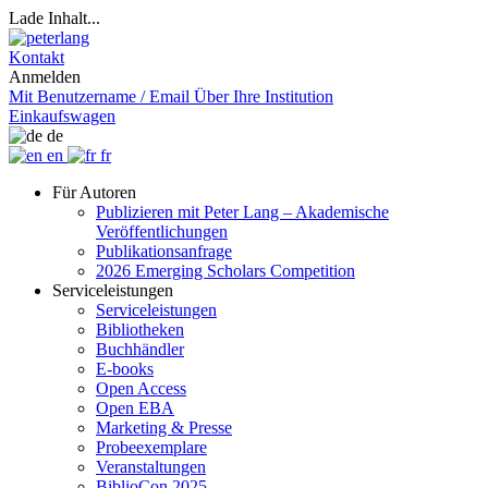
Lade Inhalt...
Kontakt
Anmelden
Mit Benutzername / Email
Über Ihre Institution
Einkaufswagen
de
en
fr
Für Autoren
Publizieren mit Peter Lang – Akademische
Veröffentlichungen
Publikationsanfrage
2026 Emerging Scholars Competition
Serviceleistungen
Serviceleistungen
Bibliotheken
Buchhändler
E-books
Open Access
Open EBA
Marketing & Presse
Probeexemplare
Veranstaltungen
BiblioCon 2025