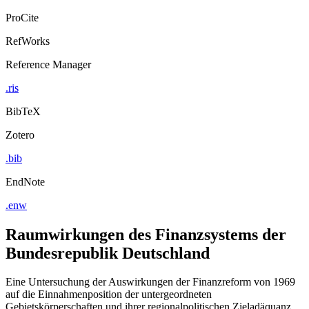
ProCite
RefWorks
Reference Manager
.ris
BibTeX
Zotero
.bib
EndNote
.enw
Raumwirkungen des Finanzsystems der
Bundesrepublik Deutschland
Eine Untersuchung der Auswirkungen der Finanzreform von 1969
auf die Einnahmenposition der untergeordneten
Gebietskörperschaften und ihrer regionalpolitischen Zieladäquanz