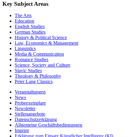
Key Subject Areas
The Arts
Education
English Studies
German Studies
History & Political Science
Law, Economics & Management
Linguistics
Media & Communication
Romance Studies
Science, Society and Culture
Slavic Studies
Theology & Philosophy
Peter Lang Classics
Veranstaltungen
News
Probeexemplare
Newsletter
Stellenangebote
Datenschutzerklärung
Allgemeine Geschäftsbedingungen
Imprint
Erklärung zum Einsatz Künstlicher Intelligenz (KI)