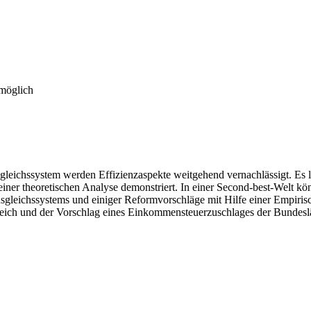
 möglich
leichssystem werden Effizienzaspekte weitgehend vernachlässigt. Es l
einer theoretischen Analyse demonstriert. In einer Second-best-Welt k
gleichssystems und einiger Reformvorschläge mit Hilfe einer Empiris
eich und der Vorschlag eines Einkommensteuerzuschlages der Bundeslä