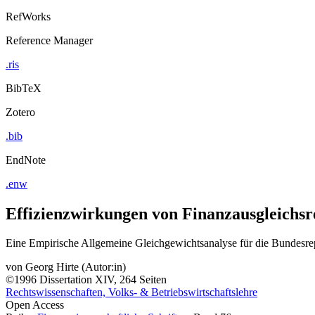
RefWorks
Reference Manager
.ris
BibTeX
Zotero
.bib
EndNote
.enw
Effizienzwirkungen von Finanzausgleichs
Eine Empirische Allgemeine Gleichgewichtsanalyse für die Bundesre
von
Georg Hirte (Autor:in)
©1996
Dissertation
XIV, 264 Seiten
Rechtswissenschaften, Volks- & Betriebswirtschaftslehre
Open Access