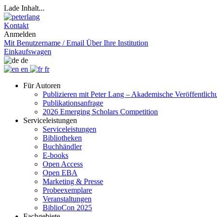
Lade Inhalt...
Kontakt
Anmelden
Mit Benutzername / Email
Über Ihre Institution
Einkaufswagen
de
en
fr
Für Autoren
Publizieren mit Peter Lang – Akademische Veröffentlic
Publikationsanfrage
2026 Emerging Scholars Competition
Serviceleistungen
Serviceleistungen
Bibliotheken
Buchhändler
E-books
Open Access
Open EBA
Marketing & Presse
Probeexemplare
Veranstaltungen
BiblioCon 2025
Fachgebiete