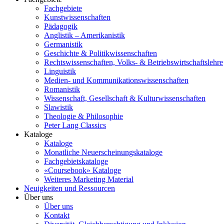
Fachgebiete
Kunstwissenschaften
Pädagogik
Anglistik – Amerikanistik
Germanistik
Geschichte & Politikwissenschaften
Rechtswissenschaften, Volks- & Betriebswirtschaftslehre
Linguistik
Medien- und Kommunikationswissenschaften
Romanistik
Wissenschaft, Gesellschaft & Kulturwissenschaften
Slawistik
Theologie & Philosophie
Peter Lang Classics
Kataloge
Kataloge
Monatliche Neuerscheinungskataloge
Fachgebietskataloge
«Coursebook» Kataloge
Weiteres Marketing Material
Neuigkeiten und Ressourcen
Über uns
Über uns
Kontakt