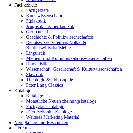
Fachgebiete
Fachgebiete
Kunstwissenschaften
Pädagogik
Anglistik – Amerikanistik
Germanistik
Geschichte & Politikwissenschaften
Rechtswissenschaften, Volks- &
Betriebswirtschaftslehre
Linguistik
Medien- und Kommunikationswissenschaften
Romanistik
Wissenschaft, Gesellschaft & Kulturwissenschaften
Slawistik
Theologie & Philosophie
Peter Lang Classics
Kataloge
Kataloge
Monatliche Neuerscheinungskataloge
Fachgebietskataloge
«Coursebook» Kataloge
Weiteres Marketing Material
Neuigkeiten und Ressourcen
Über uns