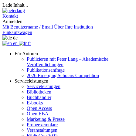
Lade Inhalt...
Kontakt
Anmelden
Mit Benutzername / Email
Über Ihre Institution
Einkaufswagen
de
en
fr
Für Autoren
Publizieren mit Peter Lang – Akademische
Veröffentlichungen
Publikationsanfrage
2026 Emerging Scholars Competition
Serviceleistungen
Serviceleistungen
Bibliotheken
Buchhändler
E-books
Open Access
Open EBA
Marketing & Presse
Probeexemplare
Veranstaltungen
BiblioCon 2025