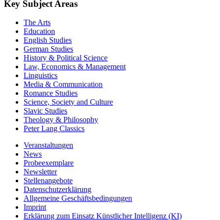
Key Subject Areas
The Arts
Education
English Studies
German Studies
History & Political Science
Law, Economics & Management
Linguistics
Media & Communication
Romance Studies
Science, Society and Culture
Slavic Studies
Theology & Philosophy
Peter Lang Classics
Veranstaltungen
News
Probeexemplare
Newsletter
Stellenangebote
Datenschutzerklärung
Allgemeine Geschäftsbedingungen
Imprint
Erklärung zum Einsatz Künstlicher Intelligenz (KI)