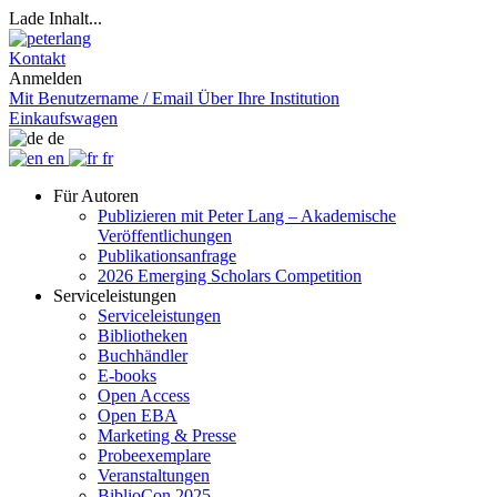
Lade Inhalt...
Kontakt
Anmelden
Mit Benutzername / Email
Über Ihre Institution
Einkaufswagen
de
en
fr
Für Autoren
Publizieren mit Peter Lang – Akademische
Veröffentlichungen
Publikationsanfrage
2026 Emerging Scholars Competition
Serviceleistungen
Serviceleistungen
Bibliotheken
Buchhändler
E-books
Open Access
Open EBA
Marketing & Presse
Probeexemplare
Veranstaltungen
BiblioCon 2025