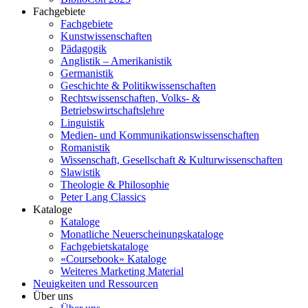
Fachgebiete
Fachgebiete
Kunstwissenschaften
Pädagogik
Anglistik – Amerikanistik
Germanistik
Geschichte & Politikwissenschaften
Rechtswissenschaften, Volks- &
Betriebswirtschaftslehre
Linguistik
Medien- und Kommunikationswissenschaften
Romanistik
Wissenschaft, Gesellschaft & Kulturwissenschaften
Slawistik
Theologie & Philosophie
Peter Lang Classics
Kataloge
Kataloge
Monatliche Neuerscheinungskataloge
Fachgebietskataloge
«Coursebook» Kataloge
Weiteres Marketing Material
Neuigkeiten und Ressourcen
Über uns