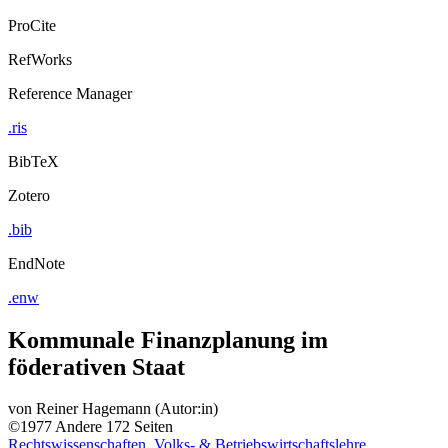
ProCite
RefWorks
Reference Manager
.ris
BibTeX
Zotero
.bib
EndNote
.enw
Kommunale Finanzplanung im
föderativen Staat
von
Reiner Hagemann (Autor:in)
©1977
Andere
172 Seiten
Rechtswissenschaften, Volks- & Betriebswirtschaftslehre