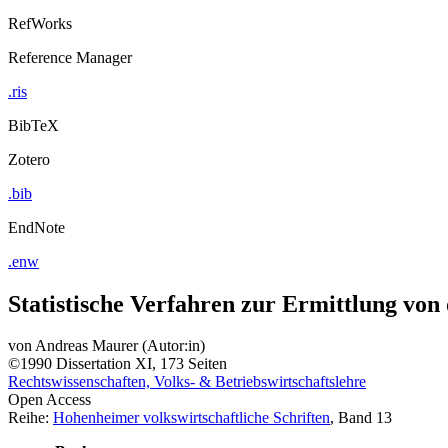
RefWorks
Reference Manager
.ris
BibTeX
Zotero
.bib
EndNote
.enw
Statistische Verfahren zur Ermittlung von 
von
Andreas Maurer (Autor:in)
©1990
Dissertation
XI, 173 Seiten
Rechtswissenschaften, Volks- & Betriebswirtschaftslehre
Open Access
Reihe:
Hohenheimer volkswirtschaftliche Schriften
, Band 13