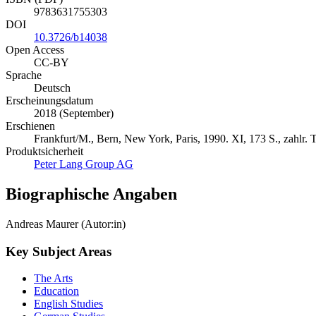
9783631755303
DOI
10.3726/b14038
Open Access
CC-BY
Sprache
Deutsch
Erscheinungsdatum
2018 (September)
Erschienen
Frankfurt/M., Bern, New York, Paris, 1990. XI, 173 S., zahlr. 
Produktsicherheit
Peter Lang Group AG
Biographische Angaben
Andreas Maurer (Autor:in)
Key Subject Areas
The Arts
Education
English Studies