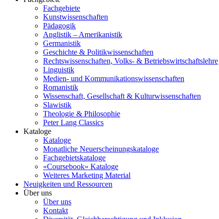
Fachgebiete
Kunstwissenschaften
Pädagogik
Anglistik – Amerikanistik
Germanistik
Geschichte & Politikwissenschaften
Rechtswissenschaften, Volks- & Betriebswirtschaftslehre
Linguistik
Medien- und Kommunikationswissenschaften
Romanistik
Wissenschaft, Gesellschaft & Kulturwissenschaften
Slawistik
Theologie & Philosophie
Peter Lang Classics
Kataloge
Kataloge
Monatliche Neuerscheinungskataloge
Fachgebietskataloge
«Coursebook» Kataloge
Weiteres Marketing Material
Neuigkeiten und Ressourcen
Über uns
Über uns
Kontakt