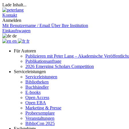
Lade Inhalt...
Kontakt
Anmelden
Mit Benutzername / Email
Über Ihre Institution
Einkaufswagen
de
en
fr
Für Autoren
Publizieren mit Peter Lang – Akademische Veröffentlic
Publikationsanfrage
2026 Emerging Scholars Competition
Serviceleistungen
Serviceleistungen
Bibliotheken
Buchhändler
E-books
Open Access
Open EBA
Marketing & Presse
Probeexemplare
Veranstaltungen
BiblioCon 2025
Fachgebiete