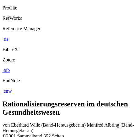
ProCite
RefWorks
Reference Manager
.ris
BibTeX
Zotero
.bib
EndNote
.enw
Rationalisierungsreserven im deutschen
Gesundheitswesen
von
Eberhard Wille (Band-Herausgeber:in)
Manfred Albring (Band-
Herausgeber:in)
©2001
Sammelband
392 Seiten