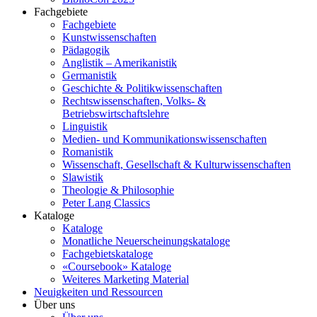
Fachgebiete
Fachgebiete
Kunstwissenschaften
Pädagogik
Anglistik – Amerikanistik
Germanistik
Geschichte & Politikwissenschaften
Rechtswissenschaften, Volks- &
Betriebswirtschaftslehre
Linguistik
Medien- und Kommunikationswissenschaften
Romanistik
Wissenschaft, Gesellschaft & Kulturwissenschaften
Slawistik
Theologie & Philosophie
Peter Lang Classics
Kataloge
Kataloge
Monatliche Neuerscheinungskataloge
Fachgebietskataloge
«Coursebook» Kataloge
Weiteres Marketing Material
Neuigkeiten und Ressourcen
Über uns