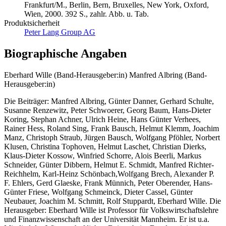
Frankfurt/M., Berlin, Bern, Bruxelles, New York, Oxford,
Wien, 2000. 392 S., zahlr. Abb. u. Tab.
Produktsicherheit
Peter Lang Group AG
Biographische Angaben
Eberhard Wille (Band-Herausgeber:in)
Manfred Albring (Band-
Herausgeber:in)
Die Beiträger: Manfred Albring, Günter Danner, Gerhard Schulte,
Susanne Renzewitz, Peter Schwoerer, Georg Baum, Hans-Dieter
Koring, Stephan Achner, Ulrich Heine, Hans Günter Verhees,
Rainer Hess, Roland Sing, Frank Bausch, Helmut Klemm, Joachim
Manz, Christoph Straub, Jürgen Bausch, Wolfgang Pföhler, Norbert
Klusen, Christina Tophoven, Helmut Laschet, Christian Dierks,
Klaus-Dieter Kossow, Winfried Schorre, Alois Beerli, Markus
Schneider, Günter Dibbern, Helmut E. Schmidt, Manfred Richter-
Reichhelm, Karl-Heinz Schönbach,Wolfgang Brech, Alexander P.
F. Ehlers, Gerd Glaeske, Frank Münnich, Peter Oberender, Hans-
Günter Friese, Wolfgang Schmeinck, Dieter Cassel, Günter
Neubauer, Joachim M. Schmitt, Rolf Stuppardt, Eberhard Wille. Die
Herausgeber: Eberhard Wille ist Professor für Volkswirtschaftslehre
und Finanzwissenschaft an der Universität Mannheim. Er ist u.a.