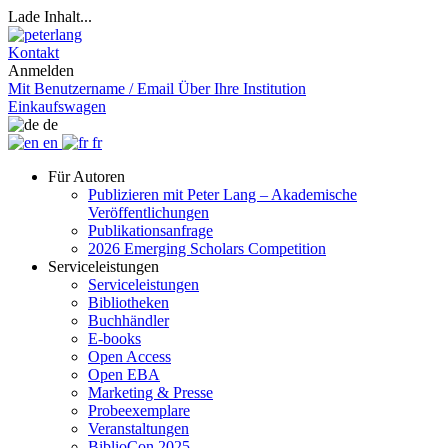
Lade Inhalt...
Kontakt
Anmelden
Mit Benutzername / Email
Über Ihre Institution
Einkaufswagen
de
en
fr
Für Autoren
Publizieren mit Peter Lang – Akademische
Veröffentlichungen
Publikationsanfrage
2026 Emerging Scholars Competition
Serviceleistungen
Serviceleistungen
Bibliotheken
Buchhändler
E-books
Open Access
Open EBA
Marketing & Presse
Probeexemplare
Veranstaltungen
BiblioCon 2025