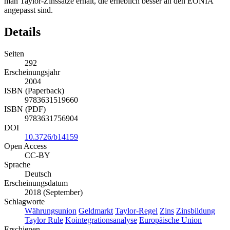
man Taylor-Zinssätze erhält, die erheblich besser an den EONIA
angepasst sind.
Details
Seiten
292
Erscheinungsjahr
2004
ISBN (Paperback)
9783631519660
ISBN (PDF)
9783631756904
DOI
10.3726/b14159
Open Access
CC-BY
Sprache
Deutsch
Erscheinungsdatum
2018 (September)
Schlagworte
Währungsunion
Geldmarkt
Taylor-Regel
Zins
Zinsbildung
Taylor Rule
Kointegrationsanalyse
Europäische Union
Erschienen