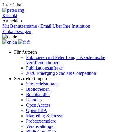
Lade Inhalt...
Kontakt
Anmelden
Mit Benutzername / Email
Über Ihre Institution
Einkaufswagen
de
en
fr
Für Autoren
Publizieren mit Peter Lang – Akademische
Veröffentlichungen
Publikationsanfrage
2026 Emerging Scholars Competition
Serviceleistungen
Serviceleistungen
Bibliotheken
Buchhändler
E-books
Open Access
Open EBA
Marketing & Presse
Probeexemplare
Veranstaltungen
BiblioCon 2025