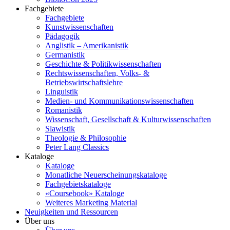
Fachgebiete
Fachgebiete
Kunstwissenschaften
Pädagogik
Anglistik – Amerikanistik
Germanistik
Geschichte & Politikwissenschaften
Rechtswissenschaften, Volks- &
Betriebswirtschaftslehre
Linguistik
Medien- und Kommunikationswissenschaften
Romanistik
Wissenschaft, Gesellschaft & Kulturwissenschaften
Slawistik
Theologie & Philosophie
Peter Lang Classics
Kataloge
Kataloge
Monatliche Neuerscheinungskataloge
Fachgebietskataloge
«Coursebook» Kataloge
Weiteres Marketing Material
Neuigkeiten und Ressourcen
Über uns