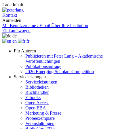
Lade Inhalt...
Kontakt
Anmelden
Mit Benutzername / Email
Über Ihre Institution
Einkaufswagen
de
en
fr
Für Autoren
Publizieren mit Peter Lang – Akademische
Veröffentlichungen
Publikationsanfrage
2026 Emerging Scholars Competition
Serviceleistungen
Serviceleistungen
Bibliotheken
Buchhändler
E-books
Open Access
Open EBA
Marketing & Presse
Probeexemplare
Veranstaltungen
BiblioCon 2025