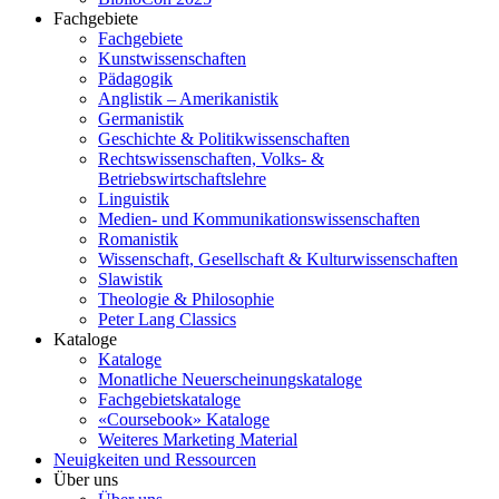
Fachgebiete
Fachgebiete
Kunstwissenschaften
Pädagogik
Anglistik – Amerikanistik
Germanistik
Geschichte & Politikwissenschaften
Rechtswissenschaften, Volks- &
Betriebswirtschaftslehre
Linguistik
Medien- und Kommunikationswissenschaften
Romanistik
Wissenschaft, Gesellschaft & Kulturwissenschaften
Slawistik
Theologie & Philosophie
Peter Lang Classics
Kataloge
Kataloge
Monatliche Neuerscheinungskataloge
Fachgebietskataloge
«Coursebook» Kataloge
Weiteres Marketing Material
Neuigkeiten und Ressourcen
Über uns