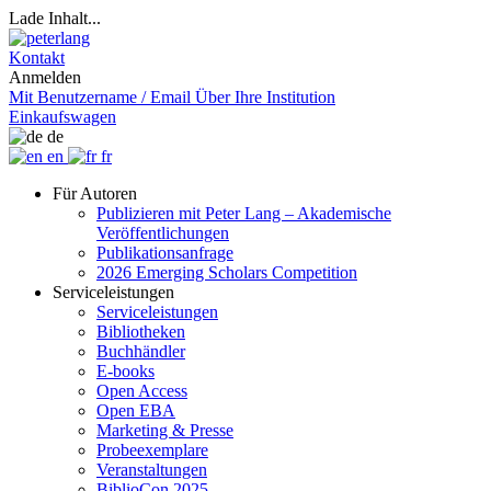
Lade Inhalt...
Kontakt
Anmelden
Mit Benutzername / Email
Über Ihre Institution
Einkaufswagen
de
en
fr
Für Autoren
Publizieren mit Peter Lang – Akademische
Veröffentlichungen
Publikationsanfrage
2026 Emerging Scholars Competition
Serviceleistungen
Serviceleistungen
Bibliotheken
Buchhändler
E-books
Open Access
Open EBA
Marketing & Presse
Probeexemplare
Veranstaltungen
BiblioCon 2025