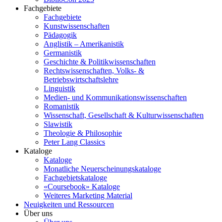
Fachgebiete
Fachgebiete
Kunstwissenschaften
Pädagogik
Anglistik – Amerikanistik
Germanistik
Geschichte & Politikwissenschaften
Rechtswissenschaften, Volks- &
Betriebswirtschaftslehre
Linguistik
Medien- und Kommunikationswissenschaften
Romanistik
Wissenschaft, Gesellschaft & Kulturwissenschaften
Slawistik
Theologie & Philosophie
Peter Lang Classics
Kataloge
Kataloge
Monatliche Neuerscheinungskataloge
Fachgebietskataloge
«Coursebook» Kataloge
Weiteres Marketing Material
Neuigkeiten und Ressourcen
Über uns