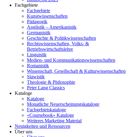
Fachgebiete
Fachgebiete
Kunstwissenschaften
Pädagogik
Anglistik – Amerikanistik
Germanistik
Geschichte & Politikwissenschaften
Rechtswissenschaften, Volks- &
Betriebswirtschaftslehre
Linguistik
Medien- und Kommunikationswissenschaften
Romanistik
Wissenschaft, Gesellschaft & Kulturwissenschaften
Slawistik
Theologie & Philosophie
Peter Lang Classics
Kataloge
Kataloge
Monatliche Neuerscheinungskataloge
Fachgebietskataloge
«Coursebook» Kataloge
Weiteres Marketing Material
Neuigkeiten und Ressourcen
Über uns