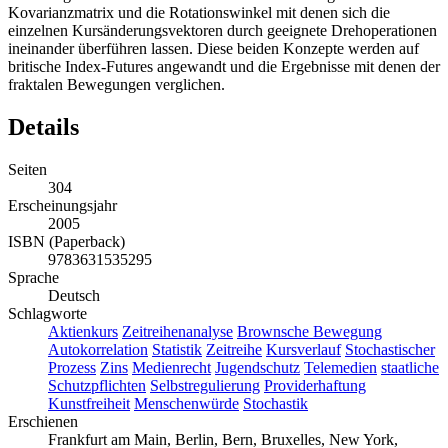
Kovarianzmatrix und die Rotationswinkel mit denen sich die
einzelnen Kursänderungsvektoren durch geeignete Drehoperationen
ineinander überführen lassen. Diese beiden Konzepte werden auf
britische Index-Futures angewandt und die Ergebnisse mit denen der
fraktalen Bewegungen verglichen.
Details
Seiten
304
Erscheinungsjahr
2005
ISBN (Paperback)
9783631535295
Sprache
Deutsch
Schlagworte
Aktienkurs
Zeitreihenanalyse
Brownsche Bewegung
Autokorrelation
Statistik
Zeitreihe
Kursverlauf
Stochastischer
Prozess
Zins
Medienrecht
Jugendschutz
Telemedien
staatliche
Schutzpflichten
Selbstregulierung
Providerhaftung
Kunstfreiheit
Menschenwürde
Stochastik
Erschienen
Frankfurt am Main, Berlin, Bern, Bruxelles, New York,