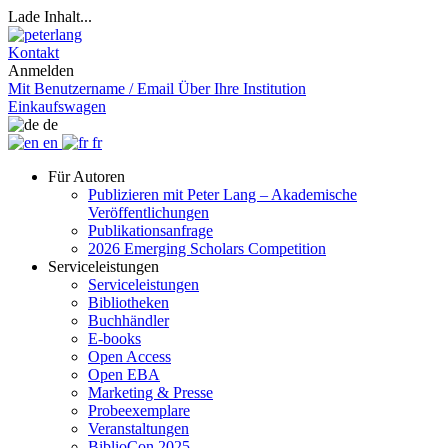
Lade Inhalt...
Kontakt
Anmelden
Mit Benutzername / Email
Über Ihre Institution
Einkaufswagen
de
en
fr
Für Autoren
Publizieren mit Peter Lang – Akademische
Veröffentlichungen
Publikationsanfrage
2026 Emerging Scholars Competition
Serviceleistungen
Serviceleistungen
Bibliotheken
Buchhändler
E-books
Open Access
Open EBA
Marketing & Presse
Probeexemplare
Veranstaltungen
BiblioCon 2025