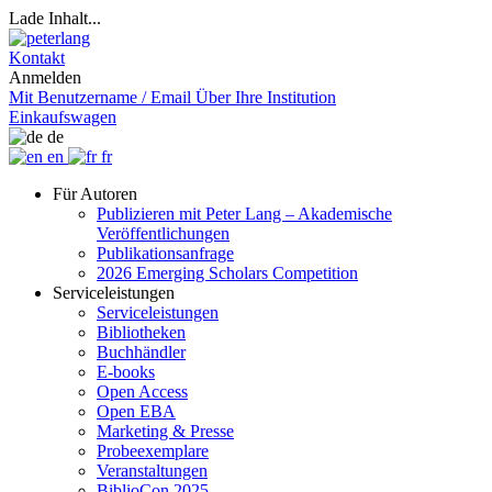
Lade Inhalt...
Kontakt
Anmelden
Mit Benutzername / Email
Über Ihre Institution
Einkaufswagen
de
en
fr
Für Autoren
Publizieren mit Peter Lang – Akademische
Veröffentlichungen
Publikationsanfrage
2026 Emerging Scholars Competition
Serviceleistungen
Serviceleistungen
Bibliotheken
Buchhändler
E-books
Open Access
Open EBA
Marketing & Presse
Probeexemplare
Veranstaltungen
BiblioCon 2025