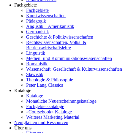
Fachgebiete
Fachgebiete
Kunstwissenschaften
Pädagogik
Anglistik – Amerikanistik
Germanistik
Geschichte & Politikwissenschaften
Rechtswissenschaften, Volks- &
Betriebswirtschaftslehre
Linguistik
Medien- und Kommunikationswissenschaften
Romanistik
Wissenschaft, Gesellschaft & Kulturwissenschaften
Slawistik
Theologie & Philosophie
Peter Lang Classics
Kataloge
Kataloge
Monatliche Neuerscheinungskataloge
Fachgebietskataloge
«Coursebook» Kataloge
Weiteres Marketing Material
Neuigkeiten und Ressourcen
Über uns