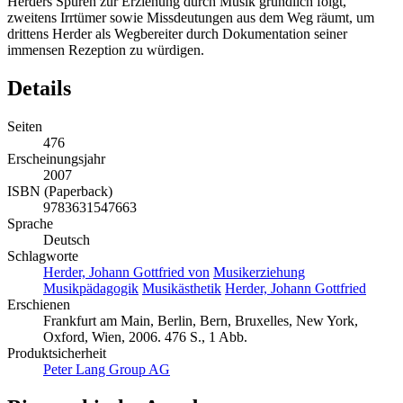
Herders Spuren zur Erziehung durch Musik gründlich folgt,
zweitens Irrtümer sowie Missdeutungen aus dem Weg räumt, um
drittens Herder als Wegbereiter durch Dokumentation seiner
immensen Rezeption zu würdigen.
Details
Seiten
476
Erscheinungsjahr
2007
ISBN (Paperback)
9783631547663
Sprache
Deutsch
Schlagworte
Herder, Johann Gottfried von
Musikerziehung
Musikpädagogik
Musikästhetik
Herder, Johann Gottfried
Erschienen
Frankfurt am Main, Berlin, Bern, Bruxelles, New York,
Oxford, Wien, 2006. 476 S., 1 Abb.
Produktsicherheit
Peter Lang Group AG