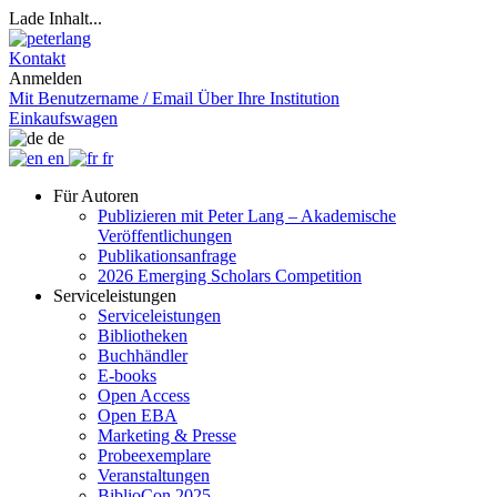
Lade Inhalt...
Kontakt
Anmelden
Mit Benutzername / Email
Über Ihre Institution
Einkaufswagen
de
en
fr
Für Autoren
Publizieren mit Peter Lang – Akademische
Veröffentlichungen
Publikationsanfrage
2026 Emerging Scholars Competition
Serviceleistungen
Serviceleistungen
Bibliotheken
Buchhändler
E-books
Open Access
Open EBA
Marketing & Presse
Probeexemplare
Veranstaltungen
BiblioCon 2025