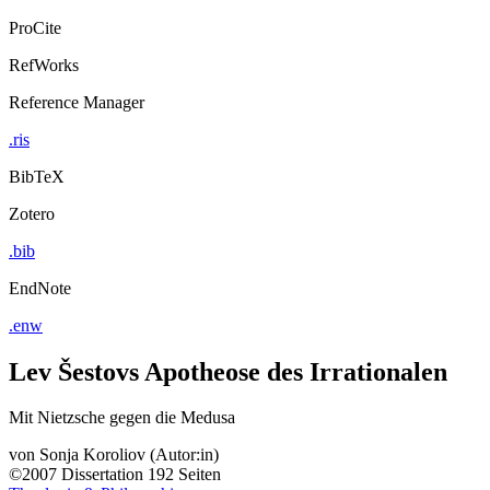
ProCite
RefWorks
Reference Manager
.ris
BibTeX
Zotero
.bib
EndNote
.enw
Lev Šestovs Apotheose des Irrationalen
Mit Nietzsche gegen die Medusa
von
Sonja Koroliov (Autor:in)
©2007
Dissertation
192 Seiten