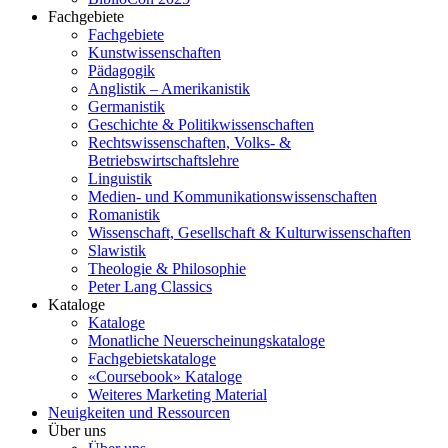
Fachgebiete
Fachgebiete
Kunstwissenschaften
Pädagogik
Anglistik – Amerikanistik
Germanistik
Geschichte & Politikwissenschaften
Rechtswissenschaften, Volks- &
Betriebswirtschaftslehre
Linguistik
Medien- und Kommunikationswissenschaften
Romanistik
Wissenschaft, Gesellschaft & Kulturwissenschaften
Slawistik
Theologie & Philosophie
Peter Lang Classics
Kataloge
Kataloge
Monatliche Neuerscheinungskataloge
Fachgebietskataloge
«Coursebook» Kataloge
Weiteres Marketing Material
Neuigkeiten und Ressourcen
Über uns