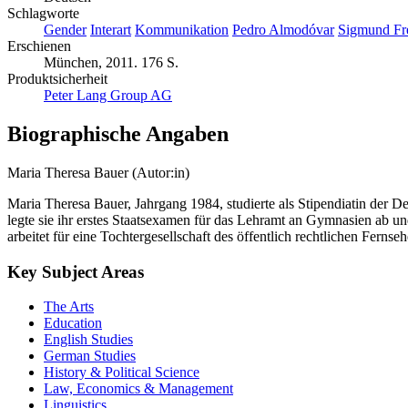
Schlagworte
Gender
Interart
Kommunikation
Pedro Almodóvar
Sigmund Fr
Erschienen
München, 2011. 176 S.
Produktsicherheit
Peter Lang Group AG
Biographische Angaben
Maria Theresa Bauer (Autor:in)
Maria Theresa Bauer, Jahrgang 1984, studierte als Stipendiatin der
legte sie ihr erstes Staatsexamen für das Lehramt an Gymnasien ab u
arbeitet für eine Tochtergesellschaft des öffentlich rechtlichen Fernseh
Key Subject Areas
The Arts
Education
English Studies
German Studies
History & Political Science
Law, Economics & Management
Linguistics