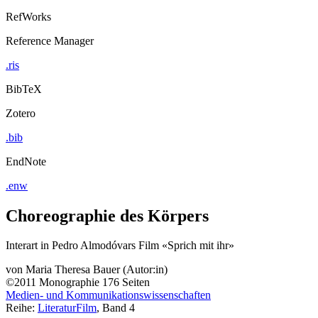
RefWorks
Reference Manager
.ris
BibTeX
Zotero
.bib
EndNote
.enw
Choreographie des Körpers
Interart in Pedro Almodóvars Film «Sprich mit ihr»
von
Maria Theresa Bauer (Autor:in)
©2011
Monographie
176 Seiten
Medien- und Kommunikationswissenschaften
Reihe:
LiteraturFilm
, Band 4