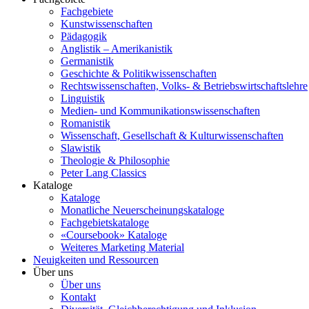
Fachgebiete
Kunstwissenschaften
Pädagogik
Anglistik – Amerikanistik
Germanistik
Geschichte & Politikwissenschaften
Rechtswissenschaften, Volks- & Betriebswirtschaftslehre
Linguistik
Medien- und Kommunikationswissenschaften
Romanistik
Wissenschaft, Gesellschaft & Kulturwissenschaften
Slawistik
Theologie & Philosophie
Peter Lang Classics
Kataloge
Kataloge
Monatliche Neuerscheinungskataloge
Fachgebietskataloge
«Coursebook» Kataloge
Weiteres Marketing Material
Neuigkeiten und Ressourcen
Über uns
Über uns
Kontakt