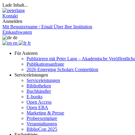
Lade Inhalt...
Kontakt
Anmelden
Mit Benutzername / Email
Über Ihre Institution
Einkaufswagen
de
en
fr
Für Autoren
Publizieren mit Peter Lang – Akademische Veröffentlic
Publikationsanfrage
2026 Emerging Scholars Competition
Serviceleistungen
Serviceleistungen
Bibliotheken
Buchhändler
E-books
Open Access
Open EBA
Marketing & Presse
Probeexemplare
Veranstaltungen
BiblioCon 2025
Fachgebiete