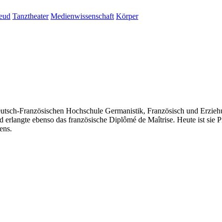
eud
Tanztheater
Medienwissenschaft
Körper
 Deutsch-Französischen Hochschule Germanistik, Französisch und Erzie
nd erlangte ebenso das französische Diplômé de Maîtrise. Heute ist si
ens.