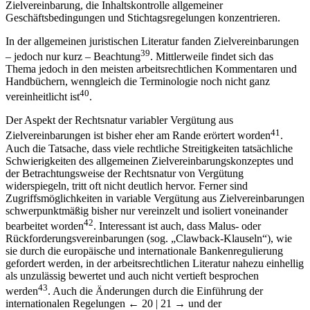
Zielvereinbarung, die Inhaltskontrolle allgemeiner
Geschäftsbedingungen und Stichtagsregelungen konzentrieren.
In der allgemeinen juristischen Literatur fanden Zielvereinbarungen
39
– jedoch nur kurz – Beachtung
. Mittlerweile findet sich das
Thema jedoch in den meisten arbeitsrechtlichen Kommentaren und
Handbüchern, wenngleich die Terminologie noch nicht ganz
40
vereinheitlicht ist
.
Der Aspekt der Rechtsnatur variabler Vergütung aus
41
Zielvereinbarungen ist bisher eher am Rande erörtert worden
.
Auch die Tatsache, dass viele rechtliche Streitigkeiten tatsächliche
Schwierigkeiten des allgemeinen Zielvereinbarungskonzeptes und
der Betrachtungsweise der Rechtsnatur von Vergütung
widerspiegeln, tritt oft nicht deutlich hervor. Ferner sind
Zugriffsmöglichkeiten in variable Vergütung aus Zielvereinbarungen
schwerpunktmäßig bisher nur vereinzelt und isoliert voneinander
42
bearbeitet worden
. Interessant ist auch, dass Malus- oder
Rückforderungsvereinbarungen (sog. „Clawback-Klauseln“), wie
sie durch die europäische und internationale Bankenregulierung
gefordert werden, in der arbeitsrechtlichen Literatur nahezu einhellig
als unzulässig bewertet und auch nicht vertieft besprochen
43
werden
. Auch die Änderungen durch die Einführung der
internationalen Regelungen
← 20 | 21 →
und der