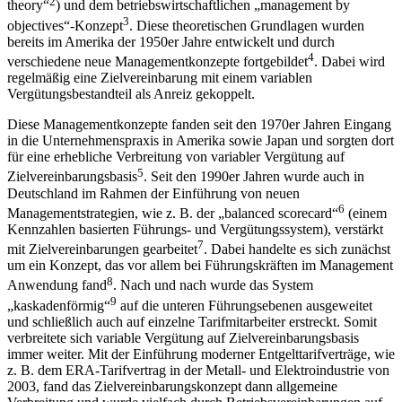
2
theory“
) und dem betriebswirtschaftlichen „management by
3
objectives“-Konzept
. Diese theoretischen Grundlagen wurden
bereits im Amerika der 1950er Jahre entwickelt und durch
4
verschiedene neue Managementkonzepte fortgebildet
. Dabei wird
regelmäßig eine Zielvereinbarung mit einem variablen
Vergütungsbestandteil als Anreiz gekoppelt.
Diese Managementkonzepte fanden seit den 1970er Jahren Eingang
in die Unternehmenspraxis in Amerika sowie Japan und sorgten dort
für eine erhebliche Verbreitung von variabler Vergütung auf
5
Zielvereinbarungsbasis
. Seit den 1990er Jahren wurde auch in
Deutschland im Rahmen der Einführung von neuen
6
Managementstrategien, wie z. B. der „balanced scorecard“
(einem
Kennzahlen basierten Führungs- und Vergütungssystem), verstärkt
7
mit Zielvereinbarungen gearbeitet
. Dabei handelte es sich zunächst
um ein Konzept, das vor allem bei Führungskräften im Management
8
Anwendung fand
. Nach und nach wurde das System
9
„kaskadenförmig“
auf die unteren Führungsebenen ausgeweitet
und schließlich auch auf einzelne Tarifmitarbeiter erstreckt. Somit
verbreitete sich variable Vergütung auf Zielvereinbarungsbasis
immer weiter. Mit der Einführung moderner Entgelttarifverträge, wie
z. B. dem ERA-Tarifvertrag in der Metall- und Elektroindustrie von
2003, fand das Zielvereinbarungskonzept dann allgemeine