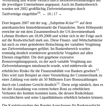
Verbreitung und wurde vielfach durch Betriebsvereinbarungen auf
die jeweiligen Unternehmen angepasst. Auch im Bankenbereich
wurden seit 2002 großflächig Zielvereinbarungen durch
10
Tarifverträge eingeführt
.
← 16 | 17 →
11
Dort begann 2007 mit der sog. „Subprime-Krise“
auf dem
amerikanischen Immobilienmarkt die Finanzkrise. Ihren Höhepunkt
erreichte sie mit dem Zusammenbruch der US-Investmentbank
Lehman Brothers am 18.09.2008 und wirkte sich in der Folge auch
auf die Realwirtschaft stark aus. Diese Finanz- und Wirtschaftskrise
hat auch zu einer geänderten Betrachtung der variablen Vergütung
aus Zielvereinbarungen geführt. Im Bankenbereich wurden
erstmalig deutlich restriktivere gesetzliche Vorgaben auf allen
Ebenen eingeführt. Die dort gegebene exzessive
Bonusvergütungspraxis, zu der auch variable Vergütung aus
Zielvereinbarungen missbraucht wurde, wird mittlerweile als
12
erhebliches Risiko für die Finanzstabilität von Banken gesehen
.
Dies wird zum Beispiel an einer Verurteilung der Commerzbank zu
einer Zahlung von mehr als 50 Millionen Euro Bonuszahlungen
13
durch ein Londoner Gericht deutlich
. Diese zeigt nämlich, dass es
bei der Auszahlung von extrem hohen Boni zu erheblichen
Verlusten des Instituts kommen kann, die dessen Risikobilanz
verschlechtern und seine Liquiditätsbasis erheblich belasten können.
Die Kapitalvorgaben des Baseler Ausschusses für Bankenaufsicht,