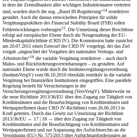
in dem die Zentralbanken aller wichtigen Industriestaaten vertreten
14
sind, wurden durch die sog. „Basel III Regulierung“
restriktiver
gestaltet. Auch die daraus entwickelten Prinzipien für solide
Vergütungspraktiken des Financial Stability Board (FSB) sollen
15
Fehlentwicklungen vorbeugen
. Die Umsetzung dieser Beschlüsse
erfolgt auf europäischer Ebene durch die Neugestaltung der EU-
Mindestkapitalrichtlinie (CRD IV). Die Kommission hatte zunächst
am 20.07.2011 einen Entwurf der CRD IV vorgelegt, der das Ziel
vorgab „ungeachtet der Vorgaben des nationalen Vertrags- und
16
Arbeitsrechts“
die variable Vergütung restriktiver – auch durch
Malus- und Rückforderungsvereinbarungen – zu gestalten. Auf
nationaler Ebene wurde durch die Institutsvergütungsverordnung
(InstitutsVergV) vom 06.10.2010 ebenfalls restriktiv in die variable
Vergütung bei finanziellen Institutionen eingegriffen. Eine parallele
Regelung besteht für Versicherungen in der
Versicherungsvergütungsverordnung (VersVergV). Mittlerweile ist
die neue Richtlinie 2013/36/EU über den Zugang zur Tätigkeit von
Kreditinstituten und die Beaufsichtigung von Kreditinstituten und
Wertpapierfirmen (kurz CRD IV-Richtlinie) vom 26.06.2013 in
Kraft getreten. Durch das Gesetz zur Umsetzung der Richtlinie
2013/36/EU
← 17 | 18 →
über den Zugang zur Tätigkeit von
Kreditinstituten und die Beaufsichtigung von Kreditinstituten und
Wertpapierfirmen und zur Anpassung des Aufsichtsrechts an die
Verordnung (EU) Nr. 575/2013 über Aufsichtsanforderungen an