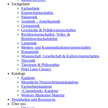
Fachgebiete
Fachgebiete
Kunstwissenschaften
Pädagogik
Anglistik – Amerikanistik
Germanistik
Geschichte & Politikwissenschaften
Rechtswissenschaften, Volks- &
Betriebswirtschaftslehre
Linguistik
Medien- und Kommunikationswissenschaften
Romanistik
Wissenschaft, Gesellschaft & Kulturwissenschaften
Slawistik
Theologie & Philosophie
Peter Lang Classics
Kataloge
Kataloge
Monatliche Neuerscheinungskataloge
Fachgebietskataloge
«Coursebook» Kataloge
Weiteres Marketing Material
Neuigkeiten und Ressourcen
Über uns