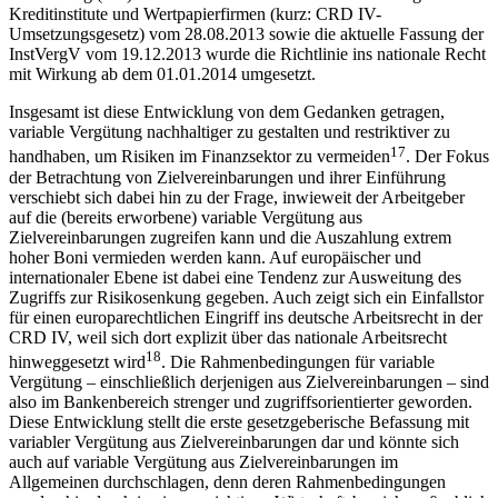
Kreditinstitute und Wertpapierfirmen (kurz: CRD IV-
Umsetzungsgesetz) vom 28.08.2013 sowie die aktuelle Fassung der
InstVergV vom 19.12.2013 wurde die Richtlinie ins nationale Recht
mit Wirkung ab dem 01.01.2014 umgesetzt.
Insgesamt ist diese Entwicklung von dem Gedanken getragen,
variable Vergütung nachhaltiger zu gestalten und restriktiver zu
17
handhaben, um Risiken im Finanzsektor zu vermeiden
. Der Fokus
der Betrachtung von Zielvereinbarungen und ihrer Einführung
verschiebt sich dabei hin zu der Frage, inwieweit der Arbeitgeber
auf die (bereits erworbene) variable Vergütung aus
Zielvereinbarungen zugreifen kann und die Auszahlung extrem
hoher Boni vermieden werden kann. Auf europäischer und
internationaler Ebene ist dabei eine Tendenz zur Ausweitung des
Zugriffs zur Risikosenkung gegeben. Auch zeigt sich ein Einfallstor
für einen europarechtlichen Eingriff ins deutsche Arbeitsrecht in der
CRD IV, weil sich dort explizit über das nationale Arbeitsrecht
18
hinweggesetzt wird
. Die Rahmenbedingungen für variable
Vergütung – einschließlich derjenigen aus Zielvereinbarungen – sind
also im Bankenbereich strenger und zugriffsorientierter geworden.
Diese Entwicklung stellt die erste gesetzgeberische Befassung mit
variabler Vergütung aus Zielvereinbarungen dar und könnte sich
auch auf variable Vergütung aus Zielvereinbarungen im
Allgemeinen durchschlagen, denn deren Rahmenbedingungen