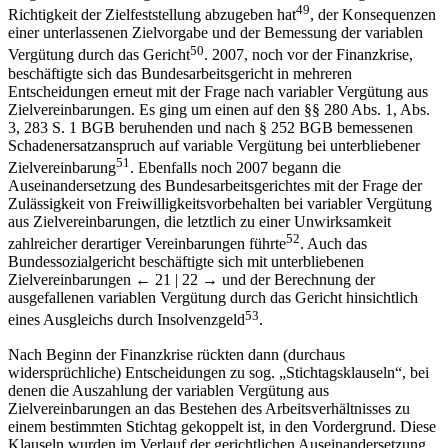
49
Richtigkeit der Zielfeststellung abzugeben hat
, der Konsequenzen
einer unterlassenen Zielvorgabe und der Bemessung der variablen
50
Vergütung durch das Gericht
. 2007, noch vor der Finanzkrise,
beschäftigte sich das Bundesarbeitsgericht in mehreren
Entscheidungen erneut mit der Frage nach variabler Vergütung aus
Zielvereinbarungen. Es ging um einen auf den §§ 280 Abs. 1, Abs.
3, 283 S. 1 BGB beruhenden und nach § 252 BGB bemessenen
Schadenersatzanspruch auf variable Vergütung bei unterbliebener
51
Zielvereinbarung
. Ebenfalls noch 2007 begann die
Auseinandersetzung des Bundesarbeitsgerichtes mit der Frage der
Zulässigkeit von Freiwilligkeitsvorbehalten bei variabler Vergütung
aus Zielvereinbarungen, die letztlich zu einer Unwirksamkeit
52
zahlreicher derartiger Vereinbarungen führte
. Auch das
Bundessozialgericht beschäftigte sich mit unterbliebenen
Zielvereinbarungen
← 21 | 22 →
und der Berechnung der
ausgefallenen variablen Vergütung durch das Gericht hinsichtlich
53
eines Ausgleichs durch Insolvenzgeld
.
Nach Beginn der Finanzkrise rückten dann (durchaus
widersprüchliche) Entscheidungen zu sog. „Stichtagsklauseln“, bei
denen die Auszahlung der variablen Vergütung aus
Zielvereinbarungen an das Bestehen des Arbeitsverhältnisses zu
einem bestimmten Stichtag gekoppelt ist, in den Vordergrund. Diese
Klauseln wurden im Verlauf der gerichtlichen Auseinandersetzung