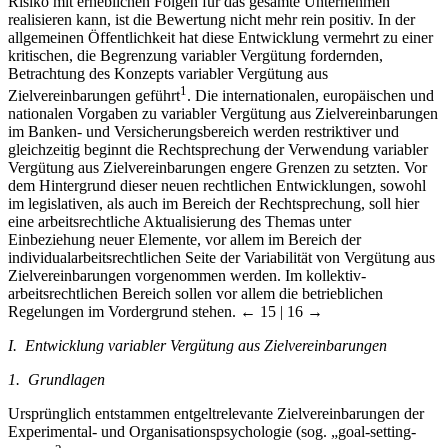
Risiko mit erheblichen Folgen für das gesamte Unternehmen
realisieren kann, ist die Bewertung nicht mehr rein positiv. In der
allgemeinen Öffentlichkeit hat diese Entwicklung vermehrt zu einer
kritischen, die Begrenzung variabler Vergütung fordernden,
Betrachtung des Konzepts variabler Vergütung aus
1
Zielvereinbarungen geführt
. Die internationalen, europäischen und
nationalen Vorgaben zu variabler Vergütung aus Zielvereinbarungen
im Banken- und Versicherungsbereich werden restriktiver und
gleichzeitig beginnt die Rechtsprechung der Verwendung variabler
Vergütung aus Zielvereinbarungen engere Grenzen zu setzten. Vor
dem Hintergrund dieser neuen rechtlichen Entwicklungen, sowohl
im legislativen, als auch im Bereich der Rechtsprechung, soll hier
eine arbeitsrechtliche Aktualisierung des Themas unter
Einbeziehung neuer Elemente, vor allem im Bereich der
individualarbeitsrechtlichen Seite der Variabilität von Vergütung aus
Zielvereinbarungen vorgenommen werden. Im kollektiv-
arbeitsrechtlichen Bereich sollen vor allem die betrieblichen
Regelungen im Vordergrund stehen.
← 15 | 16 →
I. Entwicklung variabler Vergütung aus Zielvereinbarungen
1. Grundlagen
Ursprünglich entstammen entgeltrelevante Zielvereinbarungen der
Experimental- und Organisationspsychologie (sog. „goal-setting-