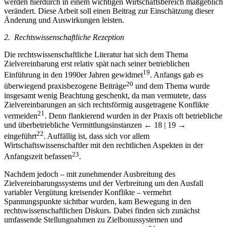
werden hierdurch in einem wichtigen Wirtschaftsbereich maßgeblich
verändert. Diese Arbeit soll einen Beitrag zur Einschätzung dieser
Änderung und Auswirkungen leisten.
2. Rechtswissenschaftliche Rezeption
Die rechtswissenschaftliche Literatur hat sich dem Thema
Zielvereinbarung erst relativ spät nach seiner betrieblichen
19
Einführung in den 1990er Jahren gewidmet
. Anfangs gab es
20
überwiegend praxisbezogene Beiträge
und dem Thema wurde
insgesamt wenig Beachtung geschenkt, da man vermutete, dass
Zielvereinbarungen an sich rechtsförmig ausgetragene Konflikte
21
vermeiden
. Denn flankierend wurden in der Praxis oft betriebliche
und überbetriebliche Vermittlungsinstanzen
← 18 | 19 →
22
eingeführt
. Auffällig ist, dass sich vor allem
Wirtschaftswissenschaftler mit den rechtlichen Aspekten in der
23
Anfangszeit befassen
.
Nachdem jedoch – mit zunehmender Ausbreitung des
Zielvereinbarungssystems und der Verbreitung um den Ausfall
variabler Vergütung kreisender Konflikte – vermehrt
Spannungspunkte sichtbar wurden, kam Bewegung in den
rechtswissenschaftlichen Diskurs. Dabei finden sich zunächst
umfassende Stellungnahmen zu Zielbonussystemen und