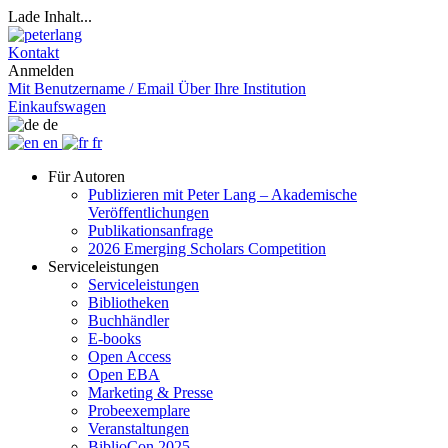
Lade Inhalt...
Kontakt
Anmelden
Mit Benutzername / Email
Über Ihre Institution
Einkaufswagen
de
en
fr
Für Autoren
Publizieren mit Peter Lang – Akademische
Veröffentlichungen
Publikationsanfrage
2026 Emerging Scholars Competition
Serviceleistungen
Serviceleistungen
Bibliotheken
Buchhändler
E-books
Open Access
Open EBA
Marketing & Presse
Probeexemplare
Veranstaltungen
BiblioCon 2025