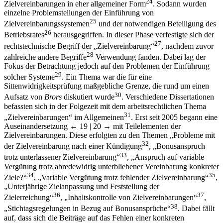
24
Zielvereinbarungen in eher allgemeiner Form
. Sodann wurden
einzelne Problemstellungen der Einführung von
25
Zielvereinbarungssystemen
und der notwendigen Beteiligung des
26
Betriebsrates
herausgegriffen. In dieser Phase verfestigte sich der
27
rechtstechnische Begriff der „Zielvereinbarung“
, nachdem zuvor
28
zahlreiche andere Begriffe
Verwendung fanden. Dabei lag der
Fokus der Betrachtung jedoch auf den Problemen der Einführung
29
solcher Systeme
. Ein Thema war die für eine
Sittenwidrigkeitsprüfung maßgebliche Grenze, die rund um einen
30
Aufsatz von
Brors
diskutiert wurde
. Verschiedene Dissertationen
befassten sich in der Folgezeit mit dem arbeitsrechtlichen Thema
31
„Zielvereinbarungen“ im Allgemeinen
. Erst seit 2005 begann eine
Auseinandersetzung
← 19 | 20 →
mit Teilelementen der
Zielvereinbarungen. Diese erfolgten zu den Themen „Probleme mit
32
der Zielvereinbarung nach einer Kündigung
, „Bonusanspruch
33
trotz unterlassener Zielvereinbarung“
, „Anspruch auf variable
Vergütung trotz abredewidrig unterbliebener Vereinbarung konkreter
34
35
Ziele?“
, „Variable Vergütung trotz fehlender Zielvereinbarung“
,
„Unterjährige Zielanpassung und Feststellung der
36
37
Zielerreichung“
, „Inhaltskontrolle von Zielvereinbarungen“
,
38
„Stichtagsregelungen in Bezug auf Bonusansprüche“
. Dabei fällt
auf, dass sich die Beiträge auf das Fehlen einer konkreten