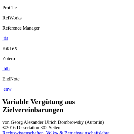
ProCite
RefWorks
Reference Manager
.ris
BibTeX
Zotero
.bib
EndNote
.enw
Variable Vergütung aus
Zielvereinbarungen
von
Georg Alexander Ulrich Dombrowsky (Autor:in)
©2016
Dissertation
302 Seiten
Rechtswissenschaften, Volks- & Betriebswirtschaftslehre