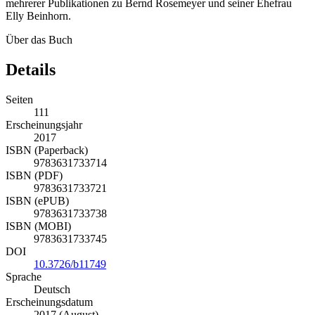
mehrerer Publikationen zu Bernd Rosemeyer und seiner Ehefrau
Elly Beinhorn.
Über das Buch
Details
Seiten
111
Erscheinungsjahr
2017
ISBN (Paperback)
9783631733714
ISBN (PDF)
9783631733721
ISBN (ePUB)
9783631733738
ISBN (MOBI)
9783631733745
DOI
10.3726/b11749
Sprache
Deutsch
Erscheinungsdatum
2017 (August)