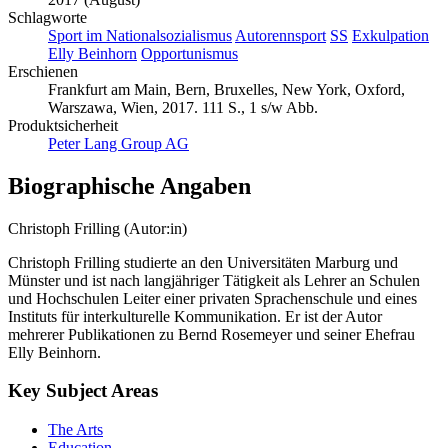
Schlagworte
Sport im Nationalsozialismus
Autorennsport
SS
Exkulpation
Elly Beinhorn
Opportunismus
Erschienen
Frankfurt am Main, Bern, Bruxelles, New York, Oxford,
Warszawa, Wien, 2017. 111 S., 1 s/w Abb.
Produktsicherheit
Peter Lang Group AG
Biographische Angaben
Christoph Frilling (Autor:in)
Christoph Frilling studierte an den Universitäten Marburg und
Münster und ist nach langjähriger Tätigkeit als Lehrer an Schulen
und Hochschulen Leiter einer privaten Sprachenschule und eines
Instituts für interkulturelle Kommunikation. Er ist der Autor
mehrerer Publikationen zu Bernd Rosemeyer und seiner Ehefrau
Elly Beinhorn.
Key Subject Areas
The Arts
Education