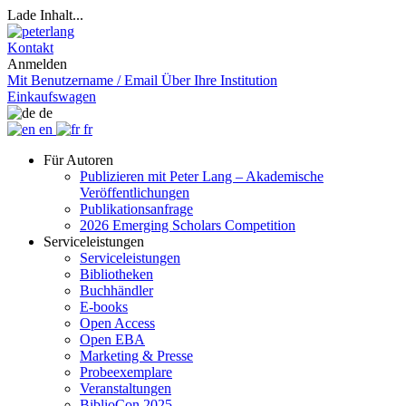
Lade Inhalt...
Kontakt
Anmelden
Mit Benutzername / Email
Über Ihre Institution
Einkaufswagen
de
en
fr
Für Autoren
Publizieren mit Peter Lang – Akademische
Veröffentlichungen
Publikationsanfrage
2026 Emerging Scholars Competition
Serviceleistungen
Serviceleistungen
Bibliotheken
Buchhändler
E-books
Open Access
Open EBA
Marketing & Presse
Probeexemplare
Veranstaltungen
BiblioCon 2025