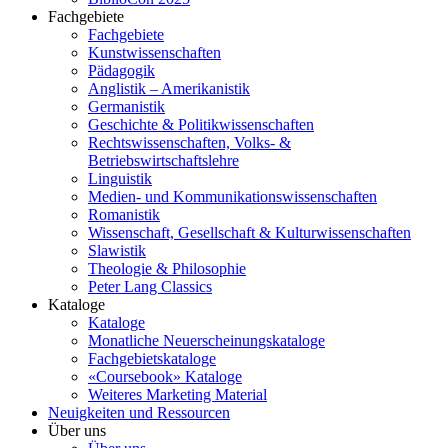
Fachgebiete
Fachgebiete
Kunstwissenschaften
Pädagogik
Anglistik – Amerikanistik
Germanistik
Geschichte & Politikwissenschaften
Rechtswissenschaften, Volks- &
Betriebswirtschaftslehre
Linguistik
Medien- und Kommunikationswissenschaften
Romanistik
Wissenschaft, Gesellschaft & Kulturwissenschaften
Slawistik
Theologie & Philosophie
Peter Lang Classics
Kataloge
Kataloge
Monatliche Neuerscheinungskataloge
Fachgebietskataloge
«Coursebook» Kataloge
Weiteres Marketing Material
Neuigkeiten und Ressourcen
Über uns