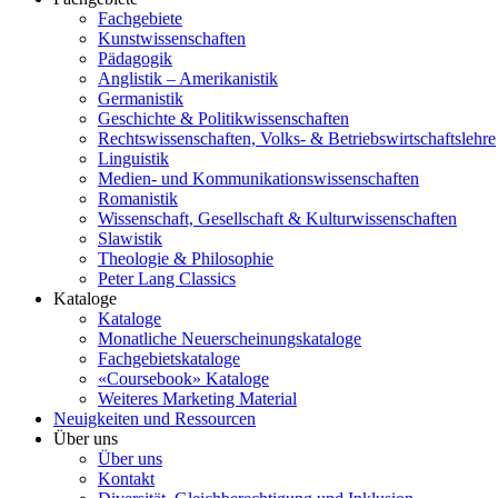
Fachgebiete
Kunstwissenschaften
Pädagogik
Anglistik – Amerikanistik
Germanistik
Geschichte & Politikwissenschaften
Rechtswissenschaften, Volks- & Betriebswirtschaftslehre
Linguistik
Medien- und Kommunikationswissenschaften
Romanistik
Wissenschaft, Gesellschaft & Kulturwissenschaften
Slawistik
Theologie & Philosophie
Peter Lang Classics
Kataloge
Kataloge
Monatliche Neuerscheinungskataloge
Fachgebietskataloge
«Coursebook» Kataloge
Weiteres Marketing Material
Neuigkeiten und Ressourcen
Über uns
Über uns
Kontakt