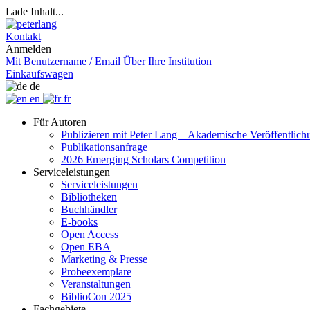
Lade Inhalt...
Kontakt
Anmelden
Mit Benutzername / Email
Über Ihre Institution
Einkaufswagen
de
en
fr
Für Autoren
Publizieren mit Peter Lang – Akademische Veröffentlic
Publikationsanfrage
2026 Emerging Scholars Competition
Serviceleistungen
Serviceleistungen
Bibliotheken
Buchhändler
E-books
Open Access
Open EBA
Marketing & Presse
Probeexemplare
Veranstaltungen
BiblioCon 2025
Fachgebiete