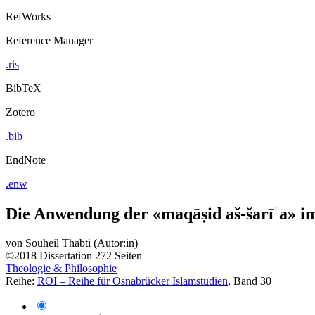
RefWorks
Reference Manager
.ris
BibTeX
Zotero
.bib
EndNote
.enw
Die Anwendung der «maqāṣid aš-šarīʿa» im
von
Souheil Thabti (Autor:in)
©2018
Dissertation
272 Seiten
Theologie & Philosophie
Reihe:
ROI – Reihe für Osnabrücker Islamstudien
, Band 30