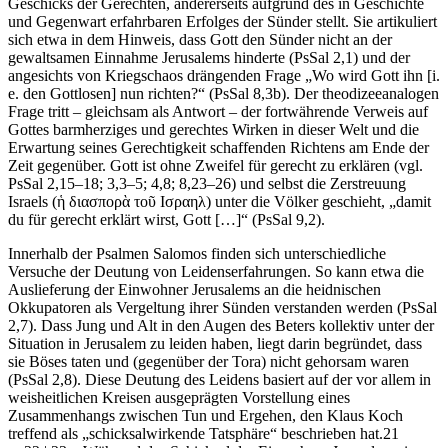
Geschicks der Gerechten, andererseits aufgrund des in Geschichte
und Gegenwart erfahrbaren Erfolges der Sünder stellt. Sie artikuliert
sich etwa in dem Hinweis, dass Gott den Sünder nicht an der
gewaltsamen Einnahme Jerusalems hinderte (PsSal 2,1) und der
angesichts von Kriegschaos drängenden Frage „Wo wird Gott ihn [i.
e. den Gottlosen] nun richten?“ (PsSal 8,3b). Der theodizeeanalogen
Frage tritt – gleichsam als Antwort – der fortwährende Verweis auf
Gottes barmherziges und gerechtes Wirken in dieser Welt und die
Erwartung seines Gerechtigkeit schaffenden Richtens am Ende der
Zeit gegenüber. Gott ist ohne Zweifel für gerecht zu erklären (vgl.
PsSal 2,15–18; 3,3–5; 4,8; 8,23–26) und selbst die Zerstreuung
Israels (ἡ διασπορὰ τοῦ Ισραηλ) unter die Völker geschieht, „damit
du für gerecht erklärt wirst, Gott […]“ (PsSal 9,2).
Innerhalb der Psalmen Salomos finden sich unterschiedliche
Versuche der Deutung von Leidenserfahrungen. So kann etwa die
Auslieferung der Einwohner Jerusalems an die heidnischen
Okkupatoren als Vergeltung ihrer Sünden verstanden werden (PsSal
2,7). Dass Jung und Alt in den Augen des Beters kollektiv unter der
Situation in Jerusalem zu leiden haben, liegt darin begründet, dass
sie Böses taten und (gegenüber der Tora) nicht gehorsam waren
(PsSal 2,8). Diese Deutung des Leidens basiert auf der vor allem in
weisheitlichen Kreisen ausgeprägten Vorstellung eines
Zusammenhangs zwischen Tun und Ergehen, den Klaus Koch
treffend als „schicksalwirkende Tatsphäre“ beschrieben hat.
21