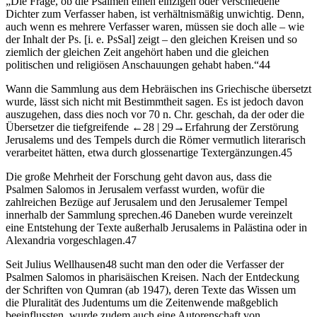
„Die Frage, ob die Psalmen einen einzigen oder verschiedene
Dichter zum Verfasser haben, ist verhältnismäßig unwichtig. Denn,
auch wenn es mehrere Verfasser waren, müssen sie doch alle – wie
der Inhalt der Ps. [i. e. PsSal] zeigt – den gleichen Kreisen und so
ziemlich der gleichen Zeit angehört haben und die gleichen
politischen und religiösen Anschauungen gehabt haben.“
44
Wann die Sammlung aus dem Hebräischen ins Griechische übersetzt
wurde, lässt sich nicht mit Bestimmtheit sagen. Es ist jedoch davon
auszugehen, dass dies noch vor 70 n. Chr. geschah, da der oder die
Übersetzer die tiefgreifende
←28 |
29→
Erfahrung der Zerstörung
Jerusalems und des Tempels durch die Römer vermutlich literarisch
verarbeitet hätten, etwa durch glossenartige Textergänzungen.
45
Die große Mehrheit der Forschung geht davon aus, dass die
Psalmen Salomos in Jerusalem verfasst wurden, wofür die
zahlreichen Bezüge auf Jerusalem und den Jerusalemer Tempel
innerhalb der Sammlung sprechen.
46
Daneben wurde vereinzelt
eine Entstehung der Texte außerhalb Jerusalems in Palästina oder in
Alexandria vorgeschlagen.
47
Seit Julius Wellhausen
48
sucht man den oder die Verfasser der
Psalmen Salomos in pharisäischen Kreisen. Nach der Entdeckung
der Schriften von Qumran (ab 1947), deren Texte das Wissen um
die Pluralität des Judentums um die Zeitenwende maßgeblich
beeinflussten, wurde zudem auch eine Autorenschaft von