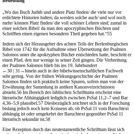
Bedeutung
„Wo das Buch Judith und andere Platz finden/ die viele nur vor
erdichtete Historien halten; da werden solche auch/ und wol noch
mehr/ können Platz finden/ die voll schöner Lehren sind; zumal in
einer solchen Bibel/ da man den apocryphischen Büchern und
Schrifften einen eigenen besondern Theil gegeben hat.“
55
Indem sich der Herausgeber des achten Teils der Berlenburgischen
Bibel von 1742 für die Aufnahme einer Übersetzung der Psalmen
Salomos unter die apokryphen Bücher entschieden hatte, beschritt er
einen Pfad, den nur wenige in seiner Zeit gingen. Die Verbreitung
der Psalmen Salomos blieb bis ins 19. Jahrhundert
←30 |
31→
hinein auch in der bibelwissenschaftlichen Fachwelt
sehr gering. Von der frühen Wirkungsgeschichte der Psalmen
Salomos finden sich praktisch keine Spuren, sofern man von der
Erwähnung der Sammlung in antiken Kanonverzeichnissen
absieht.
56
Im Bereich des biblischen Schrifttums erscheint eine
literarische Abhängigkeit lediglich zwischen PsSal 11,2–7 und Bar
4,36–5,9 plausibel.
57
Diesbezüglich zeichnet sich in der Forschung
bislang jedoch noch kein Konsens ab, ob PsSal 11 vom Baruchtext
abhängig ist oder umgekehrt der Baruchtext gegenüber PsSal 11
literarisch sekundär ist.
58
Eine Rezeption durch das neutestamentliche Schrifttum lässt sich