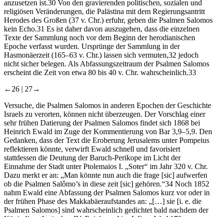
anzusetzen ist.
30
Von den gravierenden politischen, sozialen und
religiösen Veränderungen, die Palästina mit dem Regierungsantritt
Herodes des Großen (37 v. Chr.) erfuhr, geben die Psalmen Salomos
kein Echo.
31
Es ist daher davon auszugehen, dass die einzelnen
Texte der Sammlung noch vor dem Beginn der herodianischen
Epoche verfasst wurden. Ursprünge der Sammlung in der
Hasmonäerzeit (165–63 v. Chr.) lassen sich vermuten,
32
jedoch
nicht sicher belegen. Als Abfassungszeitraum der Psalmen Salomos
erscheint die Zeit von etwa 80 bis 40 v. Chr. wahrscheinlich.
33
←26 |
27→
Versuche, die Psalmen Salomos in anderen Epochen der Geschichte
Israels zu verorten, können nicht überzeugen. Der Vorschlag einer
sehr frühen Datierung der Psalmen Salomos findet sich 1868 bei
Heinrich Ewald im Zuge der Kommentierung von Bar 3,9–5,9. Den
Gedanken, dass der Text die Eroberung Jerusalems unter Pompeius
reflektieren könnte, verwirft Ewald schnell und favorisiert
stattdessen die Deutung der Baruch-Perikope im Licht der
Einnahme der Stadt unter Ptolemaios I. „Soter“ im Jahr 320 v. Chr.
Dazu merkt er an: „Man könnte nun auch die frage [sic] aufwerfen
ob die Psalmen Salômo’s in diese zeit [sic] gehören.“
34
Noch 1852
nahm Ewald eine Abfassung der Psalmen Salomos kurz vor oder in
der frühen Phase des Makkabäeraufstandes an: „[…] sie [i. e. die
Psalmen Salomos] sind wahrscheinlich gedichtet bald nachdem der