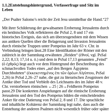
1.1.2
Entstehungshintergrund, Verfasserfrage und Sitz im
Leben
„Der Psalter Salomo’s reicht der Zeit Jesu unmittelbar die Hand.“
27
Mit ihrer Schilderung der gewaltsamen Eroberung Jerusalems durch
ein heidnisches Volk reflektieren die PsSal 2, 8 und 17 ein
historisches Ereignis, das sich am überzeugendsten mit dem Wissen
aus antiken Quellen über die Belagerung und Invasion Jerusalems
durch römische Truppen unter Pompeius im Jahr 63 v. Chr. in
Verbindung bringen lässt.
28
Eine Identifikation der Römer mit den
zahlreich in der Sammlung erwähnten „Heiden“ (ἐθνοί, vgl. PsSal
2,22; 8,13; 17,14 u. ö.) und dem in PsSal 17,13 genannten „Feind“
(ὁ ἐχθρός) liegt auch vor dem Hintergrund der Beschreibung des
schmachvollen Todes eines „auf den Bergen Ägyptens
Durchbohrten“ (ἐκκεκεντημένος ἐπι τῶν ὀρέων Αἰγύπτου, PsSal
2,26) in PsSal 2,26–27 nahe, die gut zu literarischen Zeugnissen der
Antike über Tod und Verbleib des Leichnams des im Jahre 48 v.
Chr. verstorbenen römischen
←25 |
26→
Feldherrn Pompeius
passt.
29
Die konkreten Anspielungen auf die römische Eroberung
Jerusalems und den Tod des Pompeius bilden die entscheidenden
Anker für eine Datierung von PsSal 2, 8 und 17. Die sprachliche
und inhaltliche Kohärenz der Sammlung legt nahe, dass auch die
Entstehung der anderen Psalmen nicht wesentlich früher oder später