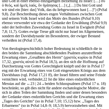
und Gott in einer ebenso einzigartigen Beziehung zu Israel: […] σὺ
ὁ θεός, καὶ ἡμεῖς λαός, ὅν ἠγάπησας […] („[…] Du bist Gott und
wir sind ein [
hier
: das] Volk, das du liebgewonnen hast […]“) (PsSal
9,8). Zur Beschreibung dieses engen Verhältnisses zwischen Gott
und seinem Volk Israel wird das Motiv des Bundes (PsSal 9,10)
ebenso verwendet wie etwa der Gedanke der Erwählung (PsSal 9,9)
oder der heilvollen Zuwendung Gottes zu Israel in Ewigkeit (PsSal
7,8; 11,7). Gottes ewige Treue gilt nicht nur Israel im Allgemeinen,
sondern der Davidsdynastie im Besonderen, der ewiger Bestand
verheißen ist (PsSal 17,4).
Von theologiegeschichtlich hoher Bedeutung ist schließlich die in
den beiden die Sammlung abschließenden Psalmen anzutreffende
Erwartung eines „Gesalbten des Herrn“ (χριστὸς κυρίου in PsSal
17,32, χριστὸς αὐτοῦ in PsSal 18,5), an den sich die Hoffnung auf
Durchsetzung von Gottes Gerechtigkeit knüpft und der in PsSal 17
eng mit der Erwartung eines von Gott eingesetzten Königs aus dem
Davidshaus (vgl. PsSal 17,21 ff), der Israel führen und seine Feinde
vernichten wird, verbindet.
22
Ist die Idee eines endzeitlichen
Messias auf die
←23 |
24→
beiden Schlusspsalmen (PsSal 17 u. 18)
beschränkt, so gilt dies nicht für andere eschatologische Motive, die
sich in allen Teilen der Sammlung finden und unter denen besonders
der Gedanke eines endzeitlichen Gerichts und die Erwartung eines
„Tages des Gerichts“ (so in PsSal 7,10; 15,12) bzw. „Tages des
Erbarmens“ (so in PsSal 14,8–9; 18,5.9) hervorzuheben sind. Mit