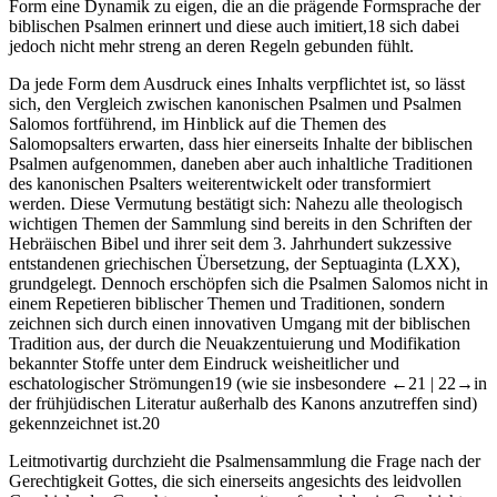
Form eine Dynamik zu eigen, die an die prägende Formsprache der
biblischen Psalmen erinnert und diese auch imitiert,
18
sich dabei
jedoch nicht mehr streng an deren Regeln gebunden fühlt.
Da jede Form dem Ausdruck eines Inhalts verpflichtet ist, so lässt
sich, den Vergleich zwischen kanonischen Psalmen und Psalmen
Salomos fortführend, im Hinblick auf die Themen des
Salomopsalters erwarten, dass hier einerseits Inhalte der biblischen
Psalmen aufgenommen, daneben aber auch inhaltliche Traditionen
des kanonischen Psalters weiterentwickelt oder transformiert
werden. Diese Vermutung bestätigt sich: Nahezu alle theologisch
wichtigen Themen der Sammlung sind bereits in den Schriften der
Hebräischen Bibel und ihrer seit dem 3. Jahrhundert sukzessive
entstandenen griechischen Übersetzung, der Septuaginta (LXX),
grundgelegt. Dennoch erschöpfen sich die Psalmen Salomos nicht in
einem Repetieren biblischer Themen und Traditionen, sondern
zeichnen sich durch einen innovativen Umgang mit der biblischen
Tradition aus, der durch die Neuakzentuierung und Modifikation
bekannter Stoffe unter dem Eindruck weisheitlicher und
eschatologischer Strömungen
19
(wie sie insbesondere
←21 |
22→
in
der frühjüdischen Literatur außerhalb des Kanons anzutreffen sind)
gekennzeichnet ist.
20
Leitmotivartig durchzieht die Psalmensammlung die Frage nach der
Gerechtigkeit Gottes, die sich einerseits angesichts des leidvollen