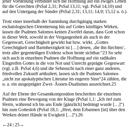
jener Vorstellung verbindet sich die Hoffnung auf ein ewiges Leben
für die Gerechten (PsSal 2,31; PsSal 13,11; vgl. PsSal 14,10) und
auf den Untergang der Sünder (PsSal 2,31; 13,11; 14,9; 15,12 u. ö.).
Trotz einer innerhalb der Sammlung durchgängig starken
eschatologischen Orientierung hin auf Gottes künftiges Wirken,
lassen die Psalmen Salomos keinen Zweifel daran, dass Gott schon
in dieser Welt, sowohl in der Vergangenheit als auch in der
Gegenwart, Gerechtigkeit gewirkt hat bzw. wirkt. „Gottes
Gerechtigkeit und Barmherzigkeit ist […] denen, ,die ihn fürchten‘,
trotz aller gegenteiligen Evidenz schon heute sichtbar.“
23
So sehr
sich auch in einzelnen Psalmen die Hoffnung auf ein radikales
Eingreifen Gottes in die von Not und Unrecht geprägte Gegenwart
(vgl. z.B. PsSal 4,6) und die Sehnsucht nach einer ganz anderen,
friedvollen Zukunft artikuliert, lassen sich die Psalmen Salomos
„nicht zur apokalyptischen Literatur im engeren Sinn“
24
zählen, die
u. a. ein ausgeprägter Zwei- Äonen-Dualismus auszeichnet.
25
Auf der Ebene der Gesamtkomposition beschreiten die einzelnen
Psalmen eine Bewegung von der Klage (PsSal 1,1: „Ich rief zum
Herrn, während ich bis ans Ende [gänzlich] bedrängt wurde […]“)
hin zum Gotteslob (PsSal 18,1: „Herr, dein Erbarmen [ist] über den
Werken deiner Hände in Ewigkeit […]“).
26
←24 |
25→