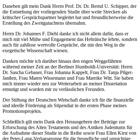
Daneben gilt mein Dank Herrn Prof. Dr. Dr. Bernd U. Schipper, der
die Entstehung der vorliegenden Studie über weite Strecken als
kritischer Gesprächspartner begleitet hat und freundlicherweise die
Erstellung des Zweitgutachtens übernahm.
Herrn Dr. Johannes F. Diehl danke ich nicht allein dafür, dass er
mich mit viel Mühe und Engagement das Hebräische lehrte, sondern
auch für zahllose wertvolle Gespräche, die mir den Weg in die
exegetische Wissenschaft wiesen.
Danken möchte ich darüber hinaus den engen Weggefährten
während meiner Zeit an der Berliner Humboldt-Universität: Herrn
Dr. Sascha Gebauer, Frau Johanna Kappelt, Frau Dr. Tanja Pilger-
Janßen, Frau Maren Wissemann und Frau Mareike Witt. Sie haben
mich immer wieder neu zur Weiterarbeit an meiner Dissertation
ermutigt und wurden mir zu verlässlichen Freunden.
Der Stiftung der Deutschen Wirtschaft danke ich für die finanzielle
und ideelle Förderung als Stipendiat in der ersten Phase meines
Promotionsprojekts.
Schließlich gilt mein Dank den Herausgebern der
Beiträge zur
Erforschung des Alten Testaments und des Antiken Judentums
für
die Aufnahme dieser Studie in die Reihe sowie Frau Ellen Kirst von
der Peter-Lang-Verlagsgruppe für die freundliche und umsichtige