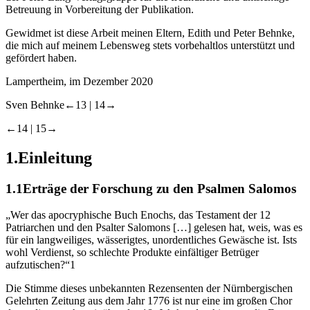
Betreuung in Vorbereitung der Publikation.
Gewidmet ist diese Arbeit meinen Eltern, Edith und Peter Behnke,
die mich auf meinem Lebensweg stets vorbehaltlos unterstützt und
gefördert haben.
Lampertheim, im Dezember 2020
Sven Behnke
←13 |
14→
←14 |
15→
1.
Einleitung
1.1
Erträge der Forschung zu den Psalmen Salomos
„Wer das apocryphische Buch Enochs, das Testament der 12
Patriarchen und den Psalter Salomons […] gelesen hat, weis, was es
für ein langweiliges, wässerigtes, unordentliches Gewäsche ist. Ists
wohl Verdienst, so schlechte Produkte einfältiger Betrüger
aufzutischen?“
1
Die Stimme dieses unbekannten Rezensenten der Nürnbergischen
Gelehrten Zeitung aus dem Jahr 1776 ist nur eine im großen Chor