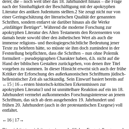
derer, die – noch weit über das 18. Jahrhundert hinaus – die Frage
nach der Sinnhaftigkeit der Beschäftigung mit der apokryphen
Literatur des antiken Judentums stellten.
2
Sie zeugt nicht nur von
einer Geringschätzung der literarischen Qualität der genannten
Schriften, sondern entlarvt sie darüber hinaus als die Werke
„einfältiger Betrüger“. Während die moderne Forschung zur
apokryphen Literatur des Alten Testaments den Rezensenten von
damals heute sowohl über den ästhetischen Wert als auch die
immense religions- und theologiegeschichtliche Bedeutung jener
Texte zu belehren hätte, so müsste sie ihm doch zumindest in der
Feststellung beipflichten, dass die Schriften – nun ohne Polemik
formuliert – pseudepigraphen Charakter haben, d.h. nicht auf die
Hand der biblischen Gestalten zurückgehen, von denen ihre Titel
vorgeben zu stammen. In dieser Hinsicht erweist sich auch der frühe
Kritiker der Erforschung des außerkanonischen Schrifttums jüdisch-
hellenistischer Zeit als sachkundig. Sein Einwurf basiert bereits auf
←15 |
16→
ersten historisch-kritischen Erkenntnissen zur
apokryphen Literatur
3
und ist unmittelbare Reaktion auf ein im 18.
Jahrhundert vermehrt aufkommendes Forschungsinteresse an jenem
Schrifttum, das sich ab dem ausgehenden 19. Jahrhundert und
frühen 20. Jahrhundert (auch in der protestantischen Exegese) voll
entfaltet.
←16 |
17→