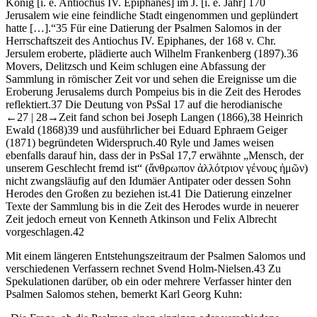
König [i. e. Antiochus IV. Epiphanes] im J. [i. e. Jahr] 170
Jerusalem wie eine feindliche Stadt eingenommen und geplündert
hatte […].“
35
Für eine Datierung der Psalmen Salomos in der
Herrschaftszeit des Antiochus IV. Epiphanes, der 168 v. Chr.
Jersulem eroberte, plädierte auch Wilhelm Frankenberg (1897).
36
Movers, Delitzsch und Keim schlugen eine Abfassung der
Sammlung in römischer Zeit vor und sehen die Ereignisse um die
Eroberung Jerusalems durch Pompeius bis in die Zeit des Herodes
reflektiert.
37
Die Deutung von PsSal 17 auf die herodianische
←27 |
28→
Zeit fand schon bei Joseph Langen (1866),
38
Heinrich
Ewald (1868)
39
und ausführlicher bei Eduard Ephraem Geiger
(1871) begründeten Widerspruch.
40
Ryle und James weisen
ebenfalls darauf hin, dass der in PsSal 17,7 erwähnte „Mensch, der
unserem Geschlecht fremd ist“ (ἄνθρωπον ἀλλότριον γένους ἡμῶν)
nicht zwangsläufig auf den Idumäer Antipater oder dessen Sohn
Herodes den Großen zu beziehen ist.
41
Die Datierung einzelner
Texte der Sammlung bis in die Zeit des Herodes wurde in neuerer
Zeit jedoch erneut von Kenneth Atkinson und Felix Albrecht
vorgeschlagen.
42
Mit einem längeren Entstehungszeitraum der Psalmen Salomos und
verschiedenen Verfassern rechnet Svend Holm-Nielsen.
43
Zu
Spekulationen darüber, ob ein oder mehrere Verfasser hinter den
Psalmen Salomos stehen, bemerkt Karl Georg Kuhn: