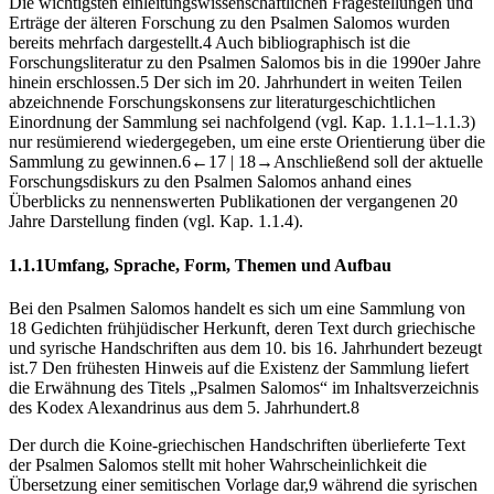
Die wichtigsten einleitungswissenschaftlichen Fragestellungen und
Erträge der älteren Forschung zu den Psalmen Salomos wurden
bereits mehrfach dargestellt.
4
Auch bibliographisch ist die
Forschungsliteratur zu den Psalmen Salomos bis in die 1990er Jahre
hinein erschlossen.
5
Der sich im 20. Jahrhundert in weiten Teilen
abzeichnende Forschungskonsens zur literaturgeschichtlichen
Einordnung der Sammlung sei nachfolgend (vgl.
Kap. 1.1.1–
1.1.3
)
nur resümierend wiedergegeben, um eine erste Orientierung über die
Sammlung zu gewinnen.
6
←17 |
18→
Anschließend soll der aktuelle
Forschungsdiskurs zu den Psalmen Salomos anhand eines
Überblicks zu nennenswerten Publikationen der vergangenen 20
Jahre Darstellung finden (vgl.
Kap. 1.1.4
).
1.1.1
Umfang, Sprache, Form, Themen und Aufbau
Bei den Psalmen Salomos handelt es sich um eine Sammlung von
18 Gedichten frühjüdischer Herkunft, deren Text durch griechische
und syrische Handschriften aus dem 10. bis 16. Jahrhundert bezeugt
ist.
7
Den frühesten Hinweis auf die Existenz der Sammlung liefert
die Erwähnung des Titels „Psalmen Salomos“ im Inhaltsverzeichnis
des Kodex Alexandrinus aus dem 5. Jahrhundert.
8
Der durch die Koine-griechischen Handschriften überlieferte Text
der Psalmen Salomos stellt mit hoher Wahrscheinlichkeit die
Übersetzung einer semitischen Vorlage dar,
9
während die syrischen