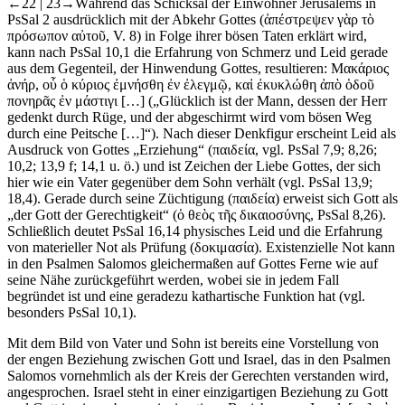
←22 |
23→
Während das Schicksal der Einwohner Jerusalems in
PsSal 2 ausdrücklich mit der
Abkehr Gottes
(ἀπέστρεψεν γὰρ τὸ
πρόσωπον αὐτοῦ, V. 8) in Folge ihrer bösen Taten erklärt wird,
kann nach PsSal 10,1 die Erfahrung von Schmerz und Leid gerade
aus dem Gegenteil, der
Hinwendung Gottes
, resultieren: Μακάριος
ἀνήρ, οὗ ὁ κύριος ἐμνήσθη ἐν ἐλεγμῷ, καἰ ἐκυκλώθη ἀπὸ ὁδοῦ
πονηρᾶς ἐν μάστιγι […] („Glücklich ist der Mann, dessen der Herr
gedenkt durch Rüge, und der abgeschirmt wird vom bösen Weg
durch eine Peitsche […]“). Nach dieser Denkfigur erscheint Leid als
Ausdruck von Gottes „Erziehung“ (παιδεία, vgl. PsSal 7,9; 8,26;
10,2; 13,9 f; 14,1 u. ö.) und ist Zeichen der Liebe Gottes, der sich
hier wie ein Vater gegenüber dem Sohn verhält (vgl. PsSal 13,9;
18,4). Gerade durch seine Züchtigung (παιδεία) erweist sich Gott als
„der Gott der Gerechtigkeit“ (ὁ θεὸς τῆς δικαιοσύνης, PsSal 8,26).
Schließlich deutet PsSal 16,14 physisches Leid und die Erfahrung
von materieller Not als Prüfung (δοκιμασία). Existenzielle Not kann
in den Psalmen Salomos gleichermaßen auf Gottes Ferne wie auf
seine Nähe zurückgeführt werden, wobei sie in jedem Fall
begründet ist und eine geradezu kathartische Funktion hat (vgl.
besonders PsSal 10,1).
Mit dem Bild von Vater und Sohn ist bereits eine Vorstellung von
der engen Beziehung zwischen Gott und Israel, das in den Psalmen
Salomos vornehmlich als der Kreis der Gerechten verstanden wird,
angesprochen. Israel steht in einer einzigartigen Beziehung zu Gott