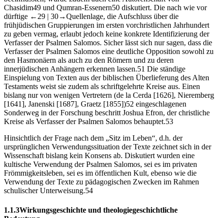
Chasidim
49
und Qumran-Essenern
50
diskutiert. Die nach wie vor
dürftige
←29 |
30→
Quellenlage, die Aufschluss über die
frühjüdischen Gruppierungen im ersten vorchristlichen Jahrhundert
zu geben vermag, erlaubt jedoch keine konkrete Identifizierung der
Verfasser der Psalmen Salomos. Sicher lässt sich nur sagen, dass die
Verfasser der Psalmen Salomos eine deutliche Opposition sowohl zu
den Hasmonäern als auch zu den Römern und zu deren
innerjüdischen Anhängern erkennen lassen.
51
Die ständige
Einspielung von Texten aus der biblischen Überlieferung des Alten
Testaments weist sie zudem als schriftgelehrte Kreise aus. Einen
bislang nur von wenigen Vertretern (de la Cerda [1626], Nieremberg
[1641], Janenski [1687], Graetz [1855])
52
eingeschlagenen
Sonderweg in der Forschung beschritt Joshua Efron, der christliche
Kreise als Verfasser der Psalmen Salomos behauptet.
53
Hinsichtlich der Frage nach dem „Sitz im Leben“, d.h. der
ursprünglichen Verwendungssituation der Texte zeichnet sich in der
Wissenschaft bislang kein Konsens ab. Diskutiert wurden eine
kultische Verwendung der Psalmen Salomos, sei es im privaten
Frömmigkeitsleben, sei es im öffentlichen Kult, ebenso wie die
Verwendung der Texte zu pädagogischen Zwecken im Rahmen
schulischer Unterweisung.
54
1.1.3
Wirkungsgeschichte und theologiegeschichtliche