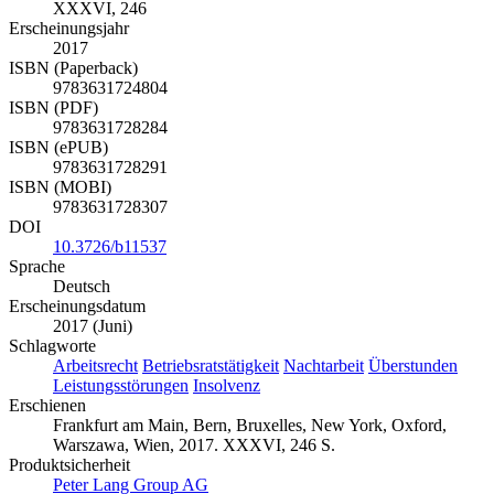
XXXVI, 246
Erscheinungsjahr
2017
ISBN (Paperback)
9783631724804
ISBN (PDF)
9783631728284
ISBN (ePUB)
9783631728291
ISBN (MOBI)
9783631728307
DOI
10.3726/b11537
Sprache
Deutsch
Erscheinungsdatum
2017 (Juni)
Schlagworte
Arbeitsrecht
Betriebsratstätigkeit
Nachtarbeit
Überstunden
Leistungsstörungen
Insolvenz
Erschienen
Frankfurt am Main, Bern, Bruxelles, New York, Oxford,
Warszawa, Wien, 2017. XXXVI, 246 S.
Produktsicherheit
Peter Lang Group AG