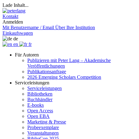
Lade Inhalt...
Kontakt
Anmelden
Mit Benutzername / Email
Über Ihre Institution
Einkaufswagen
de
en
fr
Für Autoren
Publizieren mit Peter Lang – Akademische
Veröffentlichungen
Publikationsanfrage
2026 Emerging Scholars Competition
Serviceleistungen
Serviceleistungen
Bibliotheken
Buchhändler
E-books
Open Access
Open EBA
Marketing & Presse
Probeexemplare
Veranstaltungen
BiblioCon 2025