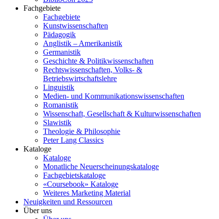
Fachgebiete
Fachgebiete
Kunstwissenschaften
Pädagogik
Anglistik – Amerikanistik
Germanistik
Geschichte & Politikwissenschaften
Rechtswissenschaften, Volks- &
Betriebswirtschaftslehre
Linguistik
Medien- und Kommunikationswissenschaften
Romanistik
Wissenschaft, Gesellschaft & Kulturwissenschaften
Slawistik
Theologie & Philosophie
Peter Lang Classics
Kataloge
Kataloge
Monatliche Neuerscheinungskataloge
Fachgebietskataloge
«Coursebook» Kataloge
Weiteres Marketing Material
Neuigkeiten und Ressourcen
Über uns