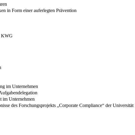
hren
en in Form einer auferlegten Prävention
5a KWG
n
tung im Unternehmen
 Aufgabendelegation
it im Unternehmen
nisse des Forschungsprojekts „Corporate Compliance“ der Universität