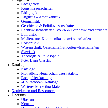
Fachgebiete
Kunstwissenschaften
Pädagogik
Anglistik – Amerikanistik
Germanistik
Geschichte & Politikwissenschaften
Rechtswissenschaften, Volks- & Betriebswirtschaftslehre
Linguistik
Medien- und Kommunikationswissenschaften
Romanistik
Wissenschaft, Gesellschaft & Kulturwissenschaften
Slawistik
Theologie & Philosophie
Peter Lang Classics
Kataloge
Kataloge
Monatliche Neuerscheinungskataloge
Fachgebietskataloge
«Coursebook» Kataloge
Weiteres Marketing Material
Neuigkeiten und Ressourcen
Über uns
Über uns
Kontakt