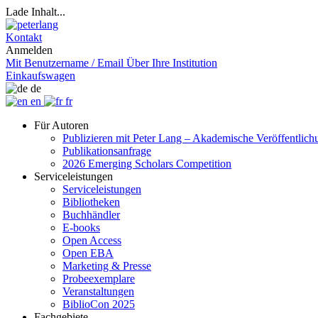
Lade Inhalt...
Kontakt
Anmelden
Mit Benutzername / Email
Über Ihre Institution
Einkaufswagen
de
en
fr
Für Autoren
Publizieren mit Peter Lang – Akademische Veröffentlic
Publikationsanfrage
2026 Emerging Scholars Competition
Serviceleistungen
Serviceleistungen
Bibliotheken
Buchhändler
E-books
Open Access
Open EBA
Marketing & Presse
Probeexemplare
Veranstaltungen
BiblioCon 2025
Fachgebiete