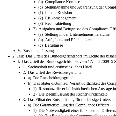
(b) Compliance-Komitee
(c) Stellungnahme und Abgrenzung der Compli
(1) Interne Revision
(2) Risikomanagement
(3) Rechtsabteilung
2) Aufgaben und Befugnisse des Compliance Offi
(a) Stellung in der Unternehmenshierarchie
(b) Aufgaben- und Pflichtenkreis
(c) Befugnisse
V. Zusammenfassung
2. Teil: Das Urteil des Bundesgerichtshofs im Lichte der bish
I. Das Urteil des Bundesgerichtshofs vom 17. Juli 2009–5 
1. Sachverhalt und erstinstanzliches Urteil
2. Das Urteil des Revisionsgerichts
a) Die Entscheidungsgründe
b) Das obiter dictum zur Verantwortlichkeit des Comp
1) Resonanz dieser höchstrichterlichen Aussage i
2) Die Beeinflussung der Rechtswirklichkeit
3. Das Filtrat der Entscheidung für die hiesige Untersu
a) Die Garantenstellung des Compliance Officers
1) Die Notwendigkeit einer funktionalen Differen
(a) Zur Einteilung der Garantenstellungen nach