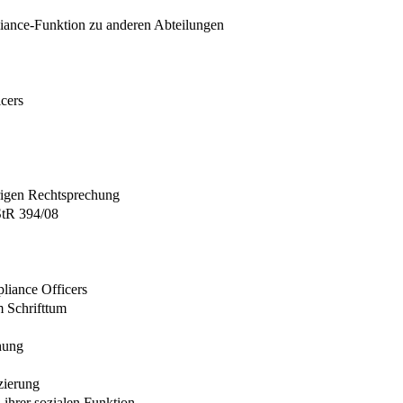
ance-Funktion zu anderen Abteilungen
cers
erigen Rechtsprechung
StR 394/08
liance Officers
m Schrifttum
chung
zierung
 ihrer sozialen Funktion