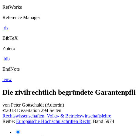
RefWorks
Reference Manager
.ris
BibTeX
Zotero
.bib
EndNote
.enw
Die zivilrechtlich begründete Garantenpfl
von
Peter Gottschaldt (Autor:in)
©2018
Dissertation
294 Seiten
Rechtswissenschaften, Volks- & Betriebswirtschaftslehre
Reihe:
Europäische Hochschulschriften Recht
, Band 5974