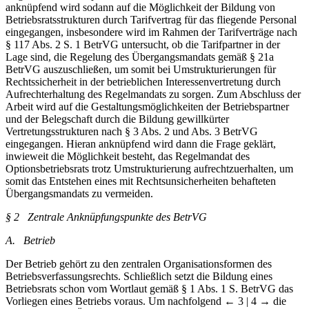
anknüpfend wird sodann auf die Möglichkeit der Bildung von
Betriebsratsstrukturen durch Tarifvertrag für das fliegende Personal
eingegangen, insbesondere wird im Rahmen der Tarifverträge nach
§ 117 Abs. 2 S. 1 BetrVG untersucht, ob die Tarifpartner in der
Lage sind, die Regelung des Übergangsmandats gemäß § 21a
BetrVG auszuschließen, um somit bei Umstrukturierungen für
Rechtssicherheit in der betrieblichen Interessenvertretung durch
Aufrechterhaltung des Regelmandats zu sorgen. Zum Abschluss der
Arbeit wird auf die Gestaltungsmöglichkeiten der Betriebspartner
und der Belegschaft durch die Bildung gewillkürter
Vertretungsstrukturen nach § 3 Abs. 2 und Abs. 3 BetrVG
eingegangen. Hieran anknüpfend wird dann die Frage geklärt,
inwieweit die Möglichkeit besteht, das Regelmandat des
Optionsbetriebsrats trotz Umstrukturierung aufrechtzuerhalten, um
somit das Entstehen eines mit Rechtsunsicherheiten behafteten
Übergangsmandats zu vermeiden.
§ 2 Zentrale Anknüpfungspunkte des BetrVG
A. Betrieb
Der Betrieb gehört zu den zentralen Organisationsformen des
Betriebsverfassungsrechts. Schließlich setzt die Bildung eines
Betriebsrats schon vom Wortlaut gemäß § 1 Abs. 1 S. BetrVG das
Vorliegen eines Betriebs voraus. Um nachfolgend
← 3 | 4 →
die