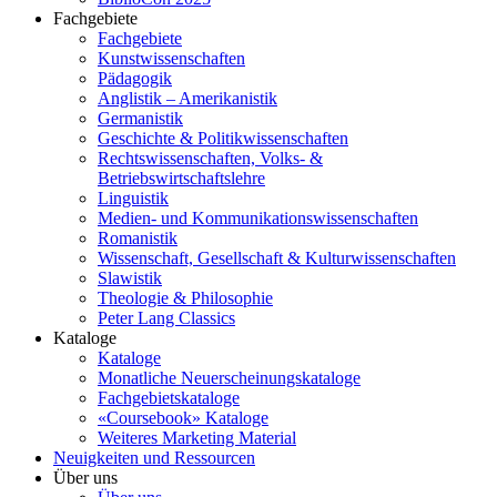
Fachgebiete
Fachgebiete
Kunstwissenschaften
Pädagogik
Anglistik – Amerikanistik
Germanistik
Geschichte & Politikwissenschaften
Rechtswissenschaften, Volks- &
Betriebswirtschaftslehre
Linguistik
Medien- und Kommunikationswissenschaften
Romanistik
Wissenschaft, Gesellschaft & Kulturwissenschaften
Slawistik
Theologie & Philosophie
Peter Lang Classics
Kataloge
Kataloge
Monatliche Neuerscheinungskataloge
Fachgebietskataloge
«Coursebook» Kataloge
Weiteres Marketing Material
Neuigkeiten und Ressourcen
Über uns