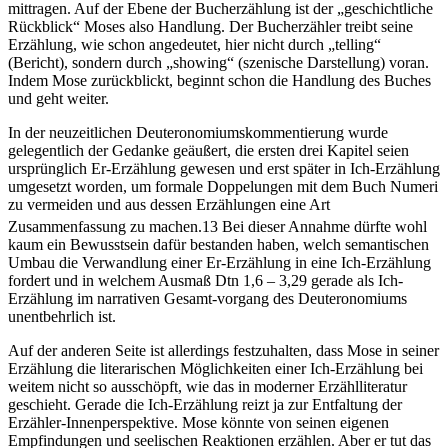
mittragen. Auf der Ebene der Bucherzählung ist der „geschichtliche
Rückblick“ Moses also Handlung. Der Bucherzähler treibt seine
Erzählung, wie schon angedeutet, hier nicht durch „telling“
(Bericht), sondern durch „showing“ (szenische Darstellung) voran.
Indem Mose zurückblickt, beginnt schon die Handlung des Buches
und geht weiter.
In der neuzeitlichen Deuteronomiumskommentierung wurde
gelegentlich der Gedanke geäußert, die ersten drei Kapitel seien
ursprünglich Er-Erzählung gewesen und erst später in Ich-Erzählung
umgesetzt worden, um formale Doppelungen mit dem Buch Numeri
zu vermeiden und aus dessen Erzählungen eine Art
Zusammenfassung zu machen.
13
Bei dieser Annahme dürfte wohl
kaum ein Bewusstsein dafür bestanden haben, welch semantischen
Umbau die Verwandlung einer Er-Erzählung in eine Ich-Erzählung
fordert und in welchem Ausmaß Dtn 1,6 – 3,29 gerade als Ich-
Erzählung im narrativen Gesamt-vorgang des Deuteronomiums
unentbehrlich ist.
Auf der anderen Seite ist allerdings festzuhalten, dass Mose in seiner
Erzählung die literarischen Möglichkeiten einer Ich-Erzählung bei
weitem nicht so ausschöpft, wie das in moderner Erzählliteratur
geschieht. Gerade die Ich-Erzählung reizt ja zur Entfaltung der
Erzähler-Innenperspektive. Mose könnte von seinen eigenen
Empfindungen und seelischen Reaktionen erzählen. Aber er tut das