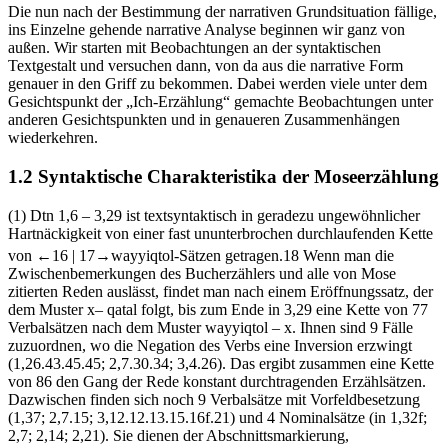
Die nun nach der Bestimmung der narrativen Grundsituation fällige,
ins Einzelne gehende narrative Analyse beginnen wir ganz von
außen. Wir starten mit Beobachtungen an der syntaktischen
Textgestalt und versuchen dann, von da aus die narrative Form
genauer in den Griff zu bekommen. Dabei werden viele unter dem
Gesichtspunkt der „Ich-Erzählung“ gemachte Beobachtungen unter
anderen Gesichtspunkten und in genaueren Zusammenhängen
wiederkehren.
1.2
Syntaktische Charakteristika der Moseerzählung
(1) Dtn 1,6 – 3,29 ist textsyntaktisch in geradezu ungewöhnlicher
Hartnäckigkeit von einer fast ununterbrochen durchlaufenden Kette
von
←16 |
17→
wayyiqtol-
Sätzen getragen.
18
Wenn man die
Zwischenbemerkungen des Bucherzählers und alle von Mose
zitierten Reden auslässt, findet man nach einem Eröffnungssatz, der
dem Muster x
– qatal
folgt, bis zum Ende in 3,29 eine Kette von 77
Verbalsätzen nach dem Muster
wayyiqtol –
x. Ihnen sind 9 Fälle
zuzuordnen, wo die Negation des Verbs eine Inversion erzwingt
(1,26.43.45.45; 2,7.30.34; 3,4.26). Das ergibt zusammen eine Kette
von 86 den Gang der Rede konstant durchtragenden Erzählsätzen.
Dazwischen finden sich noch 9 Verbalsätze mit Vorfeldbesetzung
(1,37; 2,7.15; 3,12.12.13.15.16f.21) und 4 Nominalsätze (in 1,32f;
2,7; 2,14; 2,21). Sie dienen der Abschnittsmarkierung,