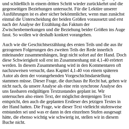
und schließlich in einem dritten Schritt wieder zurückkehrt und die
gegenseitigen Beziehungen untersucht. Für die Lektüre unserer
Ausführungen ist es aber sicher bekömmlicher, wenn man zunächst
einmal die Unterscheidung der beiden Größen voraussetzt und erst
nach der Analyse der Erzählung das Faktum der
Zwischenbemerkungen und die Beziehung beider Größen ins Auge
fasst. So wollen wir deshalb konkret vorangehen.
Auch wie die Geschichtserzählung des ersten Teils und die aus ihr
gezogenen Folgerungen des zweiten Teils der Rede innerlich
miteinander zusammenhängen, liegt nicht sofort auf der Hand. Doch
diese Schwierigkeit soll erst im Zusammenhang mit 4,1-40 erörtert
werden. In diesem Zusammenhang wird in den Kommentaren oft
nachzuweisen versucht, dass Kapitel 4,1-40 von einem späteren
Autor als dem der vorangehenden Vorgeschichtsdarstellung
stammen müsse. Dieser Frage, die durchaus ihr Recht hat, gehen wir
nicht nach, da unsere Analyse als eine rein synchrone Analyse des
uns fassbaren endgültigen Textzustandes geplant ist. Wir
untersuchen also einen Text, der möglichst demjenigen Text
entspricht, den auch die geplanten Erstleser des jetzigen Textes in
der Hand hatten. Die Frage, wie dieser Text vielleicht stufenweise
entstanden sei und was er dann in den einzelnen Stufen ausgesagt
hätte, die ebenso wichtig wie schwierig ist, stellen wir in diesem
Buche nicht.