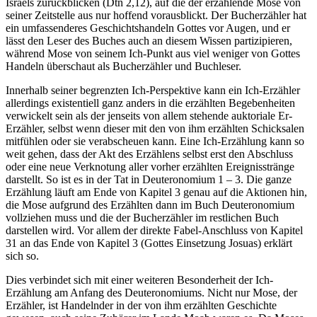
Israels zurückblicken (Dtn 2,12), auf die der erzählende Mose von
seiner Zeitstelle aus nur hoffend vorausblickt. Der Bucherzähler hat
ein umfassenderes Geschichtshandeln Gottes vor Augen, und er
lässt den Leser des Buches auch an diesem Wissen partizipieren,
während Mose von seinem Ich-Punkt aus viel weniger von Gottes
Handeln überschaut als Bucherzähler und Buchleser.
Innerhalb seiner begrenzten Ich-Perspektive kann ein Ich-Erzähler
allerdings existentiell ganz anders in die erzählten Begebenheiten
verwickelt sein als der jenseits von allem stehende auktoriale Er-
Erzähler, selbst wenn dieser mit den von ihm erzählten Schicksalen
mitfühlen oder sie verabscheuen kann. Eine Ich-Erzählung kann so
weit gehen, dass der Akt des Erzählens selbst erst den Abschluss
oder eine neue Verknotung aller vorher erzählten Ereignisstränge
darstellt. So ist es in der Tat in Deuteronomium 1 – 3. Die ganze
Erzählung läuft am Ende von Kapitel 3 genau auf die Aktionen hin,
die Mose aufgrund des Erzählten dann im Buch Deuteronomium
vollziehen muss und die der Bucherzähler im restlichen Buch
darstellen wird. Vor allem der direkte Fabel-Anschluss von Kapitel
31 an das Ende von Kapitel 3 (Gottes Einsetzung Josuas) erklärt
sich so.
Dies verbindet sich mit einer weiteren Besonderheit der Ich-
Erzählung am Anfang des Deuteronomiums. Nicht nur Mose, der
Erzähler, ist Handelnder in der von ihm erzählten Geschichte