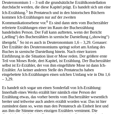
Deuteronomium 1 – 3 soll die grundsätzliche Erzählkonstellation
durchdacht werden, die diese Kapitel prägt. Es handelt sich um eine
5
Ich-Erzählung.
Im Pentateuch und in den historischen Büchern
kommen Ich-Erzählungen nur auf der zweiten
6
Kommunikationsebene vor.
Es sind dann stets vom Bucherzähler
referierte Erzählungen einer im Raum der Bucherzählung
handelnden Person. Der Fall kann auftreten, wenn der Bericht
(„telling“) des Bucherzählers in szenische Darstellung („showing“)
7
übergeht.
So ist es auch in Deuteronomium 1,6 – 3,29. Genauer:
Der Erzähler des Deuteronomiums springt sofort am Anfang des
Buches in szenische Darstellung hinein. Nach einer kurzen
Einführung in die Situation lässt er Mose reden. Der größere erste
Teil von Moses Rede, drei Kapitel, ist Erzählung. Der Bucherzähler
selbst ist Er-Erzähler, der von ihm eingeführte Mose ist dann Ich-
Erzähler. An keiner anderen Stelle des Pentateuchs haben
eingebettete Ich-Erzählungen einen solchen Umfang wie in Dtn 1,6
– 3,29.
Es handelt sich sogar um einen Sonderfall von Ich-Erzählung:
Innerhalb eines Werks erzählt hier nämlich eine Person der
Erzählung etwas, das vorher bereits vom Bucherzähler wesentlich
breiter und teilweise auch anders erzählt worden war. Das ist hier
zumindest dann so, wenn man den Pentateuch als Einheit liest und
aus ihm die Stimme eines einzigen Erzählers vernimmt. Die