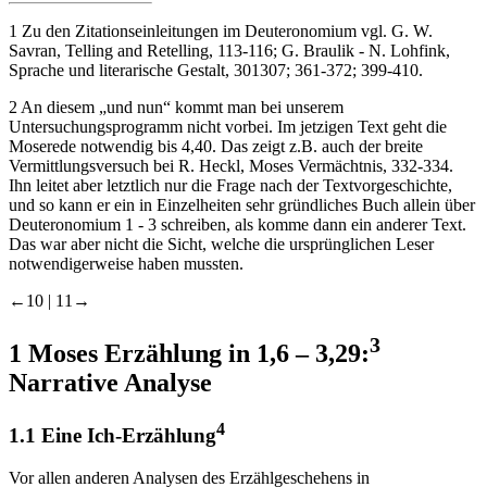
1
Zu den Zitationseinleitungen im Deuteronomium vgl. G. W.
Savran, Telling and Retelling, 113-116; G. Braulik - N. Lohfink,
Sprache und literarische Gestalt, 301307; 361-372; 399-410.
2
An diesem „und nun“ kommt man bei unserem
Untersuchungsprogramm nicht vorbei. Im jetzigen Text geht die
Moserede notwendig bis 4,40. Das zeigt z.B. auch der breite
Vermittlungsversuch bei R. Heckl, Moses Vermächtnis, 332-334.
Ihn leitet aber letztlich nur die Frage nach der Textvorgeschichte,
und so kann er ein in Einzelheiten sehr gründliches Buch allein über
Deuteronomium 1 - 3 schreiben, als komme dann ein anderer Text.
Das war aber nicht die Sicht, welche die ursprünglichen Leser
notwendigerweise haben mussten.
←10 |
11→
3
1
Moses Erzählung in 1,6 – 3,29:
Narrative Analyse
4
1.1
Eine Ich-Erzählung
Vor allen anderen Analysen des Erzählgeschehens in