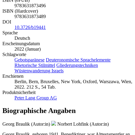
ISBN (ePUB)
9783631873496
ISBN (Hardcover)
9783631873489
DOI
10.3726/b19441
Sprache
Deutsch
Erscheinungsdatum
2022 (Januar)
Schlagworte
Gebotsparänese
Deuteronomische Sprachelemente
Rhetorische Stilmittel
Gliederungstechniken
Wüstenwanderung Israels
Erschienen
Berlin, Bern, Bruxelles, New York, Oxford, Warszawa, Wien,
2022. 212 S., 54 Tab.
Produktsicherheit
Peter Lang Group AG
Biographische Angaben
Georg Braulik (Autor:in)
Norbert Lohfink (Autor:in)
Georg Braulik, geboren 1941, Benediktiner, war Alttestamentler an