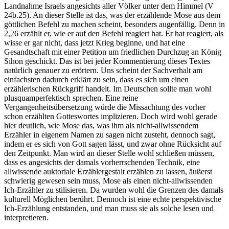
Landnahme Israels angesichts aller Völker unter dem Himmel (V
24b.25). An dieser Stelle ist das, was der erzählende Mose aus dem
göttlichen Befehl zu machen scheint, besonders augenfällig. Denn in
2,26 erzählt er, wie er auf den Befehl reagiert hat. Er hat reagiert, als
wisse er gar nicht, dass jetzt Krieg beginne, und hat eine
Gesandtschaft mit einer Petition um friedlichen Durchzug an König
Sihon geschickt. Das ist bei jeder Kommentierung dieses Textes
natürlich genauer zu erörtern. Uns scheint der Sachverhalt am
einfachsten dadurch erklärt zu sein, dass es sich um einen
erzählerischen Rückgriff handelt. Im Deutschen sollte man wohl
plusquamperfektisch sprechen. Eine reine
Vergangenheitsübersetzung würde die Missachtung des vorher
schon erzählten Gotteswortes implizieren. Doch wird wohl gerade
hier deutlich, wie Mose das, was ihm als nicht-allwissendem
Erzähler in eigenem Namen zu sagen nicht zusteht, dennoch sagt,
indem er es sich von Gott sagen lässt, und zwar ohne Rücksicht auf
den Zeitpunkt. Man wird an dieser Stelle wohl schließen müssen,
dass es angesichts der damals vorherrschenden Technik, eine
allwissende auktoriale Erzählergestalt erzählen zu lassen, äußerst
schwierig gewesen sein muss, Mose als einen nicht-allwissenden
Ich-Erzähler zu stilisieren. Da wurden wohl die Grenzen des damals
kulturell Möglichen berührt. Dennoch ist eine echte perspektivische
Ich-Erzählung entstanden, und man muss sie als solche lesen und
interpretieren.