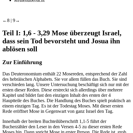
Reihenübersicht
←8 |
9→
Teil I:
1,6 - 3,29 Mose überzeugt Israel,
dass sein Tod bevorsteht und Josua ihn
ablösen soll
Zur Einführung
Das Deuteronomium enthält 22 Mosereden, entsprechend der Zahl
des hebräischen Alphabets. Sie vor allem füllen das Buch. Sie sind
verschieden lang. Unsere Untersuchung beschäftigt sich nur mit der
ersten dieser Reden. Diese erstreckt sich allerdings über mehrere
Kapitel und bildet fast den einzigen Inhalt des ersten der 4
Hauptteile des Buches. Die Handlung des Buches spielt praktisch an
einem einzigen Tag. Es ist der Todestag Moses. Mit dieser ersten
Rede eröffnet Mose in Gegenwart von ganz Israel den Tag.
Innerhalb der breiten Buchteilüberschrift 1,1-5 führt der
Bucherzähler den Leser in den Versen 4-5 zu dieser ersten Rede
Moses hin. Dann spricht Mose in erster Person. Die Rede ist, grob