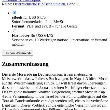
Reihe:
Österreichische Biblische Studien
, Band 55
eBook
für
US$ 64,75
Sofort herunterladen. Inkl. MwSt.
Format:
PDF und ePUB – für alle Geräte
Hardcover
für
US$ 64,75
Versand in ca. 10 Werktagen national, internationaler Versand
möglich
In den Warenkorb
Zusammenfassung
Die erste Moserede im Deuteronomium ist ein rhetorisches
Meisterwerk – das will dieses Buch zeigen. In Kap. 1-3 blickt Mose
auf die Wüstenwanderung zurück. Er will Israel davon überzeugen,
dass er nun sterben und Josua als seinen Nachfolger einsetzen muss.
Das zeigt die narrative Analyse. Folgerichtig eröffnet Mose in Kap.
4 eine Versammlung, in der Israel bei der Führungsübergabe auf die
Tora als Bundesurkunde vereidigt werden soll, ehe es ins verheißene
Land zieht. Dieser Vorblick auf die eigentliche Versammlung ist ein
Glanzstück deuteronomischer Stilkunst. Mose legt das