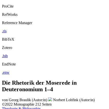
ProCite
RefWorks
Reference Manager
.ris
BibTeX
Zotero
.bib
EndNote
.enw
Die Rhetorik der Moserede in
Deuteronomium 1–4
von
Georg Braulik (Autor:in)
Norbert Lohfink (Autor:in)
©2022
Monographie
212 Seiten
Theologie & Philosophie