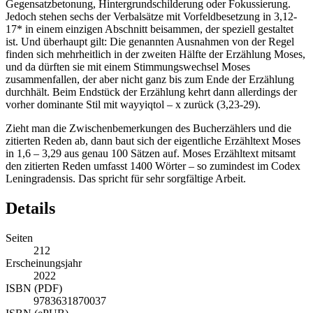
Gegensatzbetonung, Hintergrundschilderung oder Fokussierung.
Jedoch stehen sechs der Verbalsätze mit Vorfeldbesetzung in 3,12-
17* in einem einzigen Abschnitt beisammen, der speziell gestaltet
ist. Und überhaupt gilt: Die genannten Ausnahmen von der Regel
finden sich mehrheitlich in der zweiten Hälfte der Erzählung Moses,
und da dürften sie mit einem Stimmungswechsel Moses
zusammenfallen, der aber nicht ganz bis zum Ende der Erzählung
durchhält. Beim Endstück der Erzählung kehrt dann allerdings der
vorher dominante Stil mit
wayyiqtol –
x zurück (3,23-29).
Zieht man die Zwischenbemerkungen des Bucherzählers und die
zitierten Reden ab, dann baut sich der eigentliche Erzähltext Moses
in 1,6 – 3,29 aus genau 100 Sätzen auf. Moses Erzähltext mitsamt
den zitierten Reden umfasst 1400 Wörter – so zumindest im Codex
Leningradensis. Das spricht für sehr sorgfältige Arbeit.
Details
Seiten
212
Erscheinungsjahr
2022
ISBN (PDF)
9783631870037