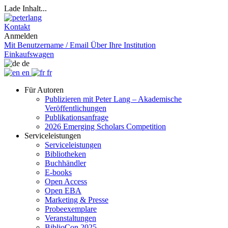
Lade Inhalt...
Kontakt
Anmelden
Mit Benutzername / Email
Über Ihre Institution
Einkaufswagen
de
en
fr
Für Autoren
Publizieren mit Peter Lang – Akademische
Veröffentlichungen
Publikationsanfrage
2026 Emerging Scholars Competition
Serviceleistungen
Serviceleistungen
Bibliotheken
Buchhändler
E-books
Open Access
Open EBA
Marketing & Presse
Probeexemplare
Veranstaltungen
BiblioCon 2025