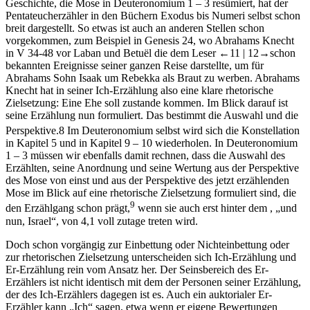
Geschichte, die Mose in Deuteronomium 1 – 3 resümiert, hat der
Pentateucherzähler in den Büchern Exodus bis Numeri selbst schon
breit dargestellt. So etwas ist auch an anderen Stellen schon
vorgekommen, zum Beispiel in Genesis 24, wo Abrahams Knecht
in V 34-48 vor Laban und Betuël die dem Leser
←11 |
12→
schon
bekannten Ereignisse seiner ganzen Reise darstellte, um für
Abrahams Sohn Isaak um Rebekka als Braut zu werben. Abrahams
Knecht hat in seiner Ich-Erzählung also eine klare rhetorische
Zielsetzung: Eine Ehe soll zustande kommen. Im Blick darauf ist
seine Erzählung nun formuliert. Das bestimmt die Auswahl und die
Perspektive.
8
Im Deuteronomium selbst wird sich die Konstellation
in Kapitel 5 und in Kapitel 9 – 10 wiederholen. In Deuteronomium
1 – 3 müssen wir ebenfalls damit rechnen, dass die Auswahl des
Erzählten, seine Anordnung und seine Wertung aus der Perspektive
des Mose von einst und aus der Perspektive des jetzt erzählenden
Mose im Blick auf eine rhetorische Zielsetzung formuliert sind, die
9
den Erzählgang schon prägt,
wenn sie auch erst hinter dem
, „und
nun, Israel“, von 4,1 voll zutage treten wird.
Doch schon vorgängig zur Einbettung oder Nichteinbettung oder
zur rhetorischen Zielsetzung unterscheiden sich Ich-Erzählung und
Er-Erzählung rein vom Ansatz her. Der Seinsbereich des Er-
Erzählers ist nicht identisch mit dem der Personen seiner Erzählung,
der des Ich-Erzählers dagegen ist es. Auch ein auktorialer Er-
Erzähler kann „Ich“ sagen, etwa wenn er eigene Bewertungen