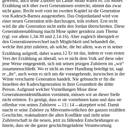
gewesen, auch seine Zuhörer im Lande Moab waren es. Da Moses
Erzählung sich über zwei Generationen erstreckt, stimmt das zwar
nicht ganz. Recht weit vorn im zweiten Kapitel ist die Generation
von Kadesch-Barnea ausgestorben. Das Ostjordanland wird von
einer neuen Generation teils durchzogen, teils erobert. Erst recht
wird die alte Generation nicht mehr den Jordan überschreiten. Diese
Generationenablösung macht Mose später geradezu zum Thema
(vgl. vor allem 1,34-39 und 2,14-16). Aber zugleich überspielt er
den Generationenwechsel nach Möglichkeit und behandelt die,
welche ihm jetzt zuhören, als solche, die bei allem, was er in seiner
Erzählung aufgreift, dabei waren.
12
Er tut das, indem er vom ersten
Vers der Erzählung an überall, wo er nicht dem Volk auf diese oder
jene Weise entgegentritt, sich mit seinen jetzigen Zuhörern im „wir“
zusammenschließt. Wo er nicht an einer Handlung beteiligt ist, sagt
er „ihr“, auch wenn es sich um die vorangehende, inzwischen in der
Wüste verscharrte Generation handelt. Nie gebraucht er für die
Israeliten der Kadeschgeneration in ihrer Gesamtheit die dritte
Person. Aufgrund welcher Vorstellungen Mose diese
Generationenidentifikation vornimmt, müssen wir an dieser Stelle
nicht erörtern. Es genügt, dass er sie vornehmen kann und dass sie
offenbar von seinen Zuhörern
←13 |
14→
akzeptiert wird. Damit
macht er seine Zuhörer zu Mitverantwortlichen der ganzen erzählten
Geschichte, reaktualisiert die alten Konflikte und zieht seine
Zuhörerschaft in die neuen, jetzt zu fällenden Entscheidungen so
hinein, dass sie die ganze geschichtsgeladene Verantwortung