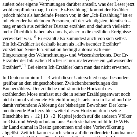
äußert oder eigene Vermutungen darüber anstellt, was der Leser jetzt
wohl empfinden mag. In der „Er-Erzählung“ kommt der Erzähler
jedoch nicht als handelnde Person vor, in der „Ich-Erzählung“ ist er
mit einer der handelnden Personen, oft der wichtigsten, identisch –
mag er auch aus zeitlicher Distanz erzählen und dadurch vielleicht
mehr Überblick haben als damals, als er in die erzählten Ereignisse
10
verwickelt war.
Er erzählt also zumindest auch von sich selbst.
Ein Ich-Erzähler ist deshalb kaum als „allwissender Erzähler“
vorstellbar. Seine Ich-Situation bedingt automatisch eine
Eingrenzung des Wahrnehmungs- und Wissenshorizonts. Der Er-
Erzähler der biblischen Bücher ist nor-malerweise ein „allwissender
11
Erzähler“.
Bei einem Ich-Erzähler kann man das nicht erwarten.
In Deuteronomium 1 – 3 wird dieser Unterschied sogar besonders
greifbar an den eingeschobenen Zwischenbemerkungen des
Bucherzählers. Der zeitliche und räumliche Horizont des
erzählenden Mose umfasst nur die in seiner Erzählgegenwart noch
nicht einmal vollendete Hineinführung Israels in sein Land und die
damit verbundene Ablösung der bisherigen Bewohner. Der kom-
mentierende Bucherzähler weitet diesen Horizont durch seine
Einschübe im
←12 |
13→
2. Kapitel jedoch auf die anderen Völker
im Ost- und Westjordanland aus: Auch sie haben mithilfe JHWHs
ihr Land einmal in Besitz genommen und eine Vorbevölkerung
abgelöst. Zeitlich kann er auch schon auf die vollendete Landnahme