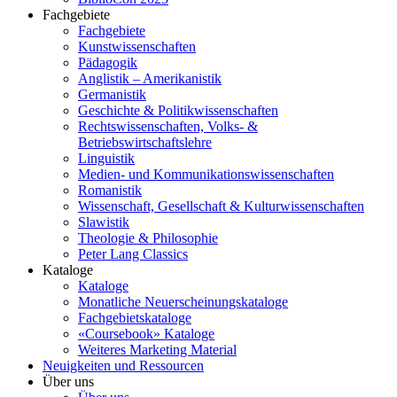
Fachgebiete
Fachgebiete
Kunstwissenschaften
Pädagogik
Anglistik – Amerikanistik
Germanistik
Geschichte & Politikwissenschaften
Rechtswissenschaften, Volks- &
Betriebswirtschaftslehre
Linguistik
Medien- und Kommunikationswissenschaften
Romanistik
Wissenschaft, Gesellschaft & Kulturwissenschaften
Slawistik
Theologie & Philosophie
Peter Lang Classics
Kataloge
Kataloge
Monatliche Neuerscheinungskataloge
Fachgebietskataloge
«Coursebook» Kataloge
Weiteres Marketing Material
Neuigkeiten und Ressourcen
Über uns