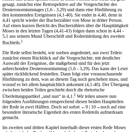
gesagt, zunächst eine Retrospektive auf die Vorgeschichte des
Deuteronomiumstages (1,6 - 3,29) und dann eine Hinführung zu
den kommenden Ereignissen (4,1-40). Sie endet in 4,40, denn in
4,41 spricht wieder der Bucherzähler von Mose in dritter Person.
Auf einen kurzen Bericht des Bucherzählers über die Haupttätigkeit
Moses in den letzten Tagen (4,41-43) folgen dann schon in 4,44 -
5,1 aus seinem Mund Überschrift und Redeeinleitung des zweiten
1
Buchteils.
Die Rede selbst besteht, wie soeben angedeutet, aus zwei Teilen:
zunächst einem Rückblick auf die Vorgeschichte, mit deutlicher
Auswahl der Ereignisse, die maßgebend sind für den jetzt
anbrechenden Deuteronomiumstag (1,6 - 3,29). Das kann der Leser
später rückblickend feststellen. Dann folgt eine vorausschauende
Hinführung zu dem, was an diesem Tag noch geschehen muss, und
worauf es bei allem hauptsächlich ankommt (4,1-40). Der Übergang
zwischen beiden Teilen geschieht durch die rhetorische
2
Überleitungspartikel „und nun“ in 4,1.
Wir teilen unsere nun
folgenden Ausführungen entsprechend diesen beiden Hauptteilen
der Rede in zwei Hälften. Doch sei sofort
←9 |
10→
noch auf eine
besondere literarische Eigenheit des ersten Redeteils aufmerksam
gemacht.
Im zweiten und dritten Kapitel innerhalb dieser ersten Rede Moses