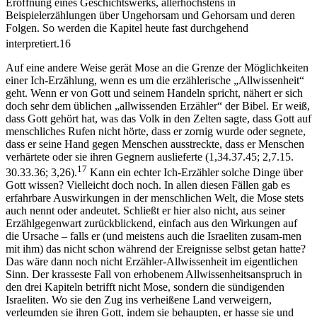
Eröffnung eines Geschichtswerks, allerhöchstens in
Beispielerzählungen über Ungehorsam und Gehorsam und deren
Folgen. So werden die Kapitel heute fast durchgehend
interpretiert.
16
Auf eine andere Weise gerät Mose an die Grenze der Möglichkeiten
einer Ich-Erzählung, wenn es um die erzählerische „Allwissenheit“
geht. Wenn er von Gott und seinem Handeln spricht, nähert er sich
doch sehr dem üblichen „allwissenden Erzähler“ der Bibel. Er weiß,
dass Gott gehört hat, was das Volk in den Zelten sagte, dass Gott auf
menschliches Rufen nicht hörte, dass er zornig wurde oder segnete,
dass er seine Hand gegen Menschen ausstreckte, dass er Menschen
verhärtete oder sie ihren Gegnern auslieferte (1,34.37.45; 2,7.15.
17
30.33.36; 3,26).
Kann ein echter Ich-Erzähler solche Dinge über
Gott wissen? Vielleicht doch noch. In allen diesen Fällen gab es
erfahrbare Auswirkungen in der menschlichen Welt, die Mose stets
auch nennt oder andeutet. Schließt er hier also nicht, aus seiner
Erzählgegenwart zurückblickend, einfach aus den Wirkungen auf
die Ursache – falls er (und meistens auch die Israeliten zusam-men
mit ihm) das nicht schon während der Ereignisse selbst getan hatte?
Das wäre dann noch nicht Erzähler-Allwissenheit im eigentlichen
Sinn. Der krasseste Fall von erhobenem Allwissenheitsanspruch in
den drei Kapiteln betrifft nicht Mose, sondern die sündigenden
Israeliten. Wo sie den Zug ins verheißene Land verweigern,
verleumden sie ihren Gott, indem sie behaupten, er hasse sie und