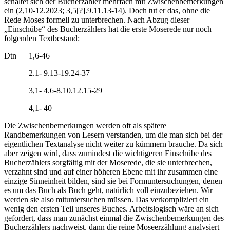
schaltet sich der Bucherzähler mehrfach mit Zwischenbemerkungen
ein (2,10-12.2023; 3,5[?].9.11.13-14). Doch tut er das, ohne die
Rede Moses formell zu unterbrechen. Nach Abzug dieser
„Einschübe“ des Bucherzählers hat die erste Moserede nur noch
folgenden Textbestand:
Dtn 1,6-46
2.1- 9.13-19.24-37
3,1- 4.6-8.10.12.15-29
4,1- 40
Die Zwischenbemerkungen werden oft als spätere
Randbemerkungen von Lesern verstanden, um die man sich bei der
eigentlichen Textanalyse nicht weiter zu kümmern brauche. Da sich
aber zeigen wird, dass zumindest die wichtigeren Einschübe des
Bucherzählers sorgfältig mit der Moserede, die sie unterbrechen,
verzahnt sind und auf einer höheren Ebene mit ihr zusammen eine
einzige Sinneinheit bilden, sind sie bei Formuntersuchungen, denen
es um das Buch als Buch geht, natürlich voll einzubeziehen. Wir
werden sie also mituntersuchen müssen. Das verkompliziert ein
wenig den ersten Teil unseres Buches. Arbeitslogisch wäre an sich
gefordert, dass man zunächst einmal die Zwischenbemerkungen des
Bucherzählers nachweist, dann die reine Moseerzählung analysiert