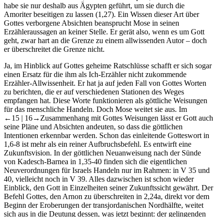
habe sie nur deshalb aus Ägypten geführt, um sie durch die
Amoriter beseitigen zu lassen (1,27). Ein Wissen dieser Art über
Gottes verborgene Absichten beansprucht Mose in seinen
Erzähleraussagen an keiner Stelle. Er gerät also, wenn es um Gott
geht, zwar hart an die Grenze zu einem allwissenden Autor – doch
er überschreitet die Grenze nicht.
Ja, im Hinblick auf Gottes geheime Ratschlüsse schafft er sich sogar
einen Ersatz für die ihm als Ich-Erzähler nicht zukommende
Erzähler-Allwissenheit. Er hat ja auf jeden Fall von Gottes Worten
zu berichten, die er auf verschiedenen Stationen des Weges
empfangen hat. Diese Worte funktionieren als göttliche Weisungen
für das menschliche Handeln. Doch Mose weitet sie aus. Im
←15 |
16→
Zusammenhang mit Gottes Weisungen lässt er Gott auch
seine Pläne und Absichten andeuten, so dass die göttlichen
Intentionen erkennbar werden. Schon das einleitende Gotteswort in
1,6-8 ist mehr als ein reiner Aufbruchsbefehl. Es entwirft eine
Zukunftsvision. In der göttlichen Neuanweisung nach der Sünde
von Kadesch-Barnea in 1,35-40 finden sich die eigentlichen
Neuverordnungen für Israels Handeln nur im Rahmen: in V 35 und
40, vielleicht noch in V 39. Alles dazwischen ist schon wieder
Einblick, den Gott in Einzelheiten seiner Zukunftssicht gewährt. Der
Befehl Gottes, den Arnon zu überschreiten in 2,24a, direkt vor dem
Beginn der Eroberungen der transjordanischen Nordhälfte, weitet
sich aus in die Deutung dessen, was jetzt beginnt: der gelingenden