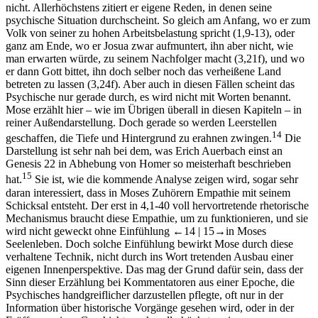
nicht. Allerhöchstens zitiert er eigene Reden, in denen seine
psychische Situation durchscheint. So gleich am Anfang, wo er zum
Volk von seiner zu hohen Arbeitsbelastung spricht (1,9-13), oder
ganz am Ende, wo er Josua zwar aufmuntert, ihn aber nicht, wie
man erwarten würde, zu seinem Nachfolger macht (3,21f), und wo
er dann Gott bittet, ihn doch selber noch das verheißene Land
betreten zu lassen (3,24f). Aber auch in diesen Fällen scheint das
Psychische nur gerade durch, es wird nicht mit Worten benannt.
Mose erzählt hier – wie im Übrigen überall in diesen Kapiteln – in
reiner Außendarstellung. Doch gerade so werden Leerstellen
14
geschaffen, die Tiefe und Hintergrund zu erahnen zwingen.
Die
Darstellung ist sehr nah bei dem, was Erich Auerbach einst an
Genesis 22 in Abhebung von Homer so meisterhaft beschrieben
15
hat.
Sie ist, wie die kommende Analyse zeigen wird, sogar sehr
daran interessiert, dass in Moses Zuhörern Empathie mit seinem
Schicksal entsteht. Der erst in 4,1-40 voll hervortretende rhetorische
Mechanismus braucht diese Empathie, um zu funktionieren, und sie
wird nicht geweckt ohne Einfühlung
←14 |
15→
in Moses
Seelenleben. Doch solche Einfühlung bewirkt Mose durch diese
verhaltene Technik, nicht durch ins Wort tretenden Ausbau einer
eigenen Innenperspektive. Das mag der Grund dafür sein, dass der
Sinn dieser Erzählung bei Kommentatoren aus einer Epoche, die
Psychisches handgreiflicher darzustellen pflegte, oft nur in der
Information über historische Vorgänge gesehen wird, oder in der