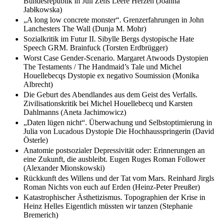
Bundesrepublik in Juli Zehs Leere Herzen (Joanna
Jabłkowska)
„A long low concrete monster“. Grenzerfahrungen in John
Lanchesters The Wall (Dunja M. Mohr)
Sozialkritik im Futur II. Sibylle Bergs dystopische Hate
Speech GRM. Brainfuck (Torsten Erdbrügger)
Worst Case Gender-Scenario. Margaret Atwoods Dystopien
The Testaments / The Handmaid’s Tale und Michel
Houellebecqs Dystopie ex negativo Soumission (Monika
Albrecht)
Die Geburt des Abendlandes aus dem Geist des Verfalls.
Zivilisationskritik bei Michel Houellebecq und Karsten
Dahlmanns (Aneta Jachimowicz)
„Daten lügen nicht“. Überwachung und Selbstoptimierung in
Julia von Lucadous Dystopie Die Hochhausspringerin (David
Österle)
Anatomie postsozialer Depressivität oder: Erinnerungen an
eine Zukunft, die ausbleibt. Eugen Ruges Roman Follower
(Alexander Mionskowski)
Rückkunft des Willens und der Tat vom Mars. Reinhard Jirgls
Roman Nichts von euch auf Erden (Heinz-Peter Preußer)
Katastrophischer Ästhetizismus. Topographien der Krise in
Heinz Helles Eigentlich müssten wir tanzen (Stephanie
Bremerich)