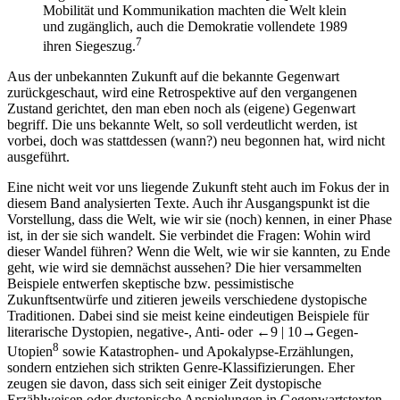
Mobilität und Kommunikation machten die Welt klein
und zugänglich, auch die Demokratie vollendete 1989
7
ihren Siegeszug.
Aus der unbekannten Zukunft auf die bekannte Gegenwart
zurückgeschaut, wird eine Retrospektive auf den vergangenen
Zustand gerichtet, den man eben noch als (eigene) Gegenwart
begriff. Die uns bekannte Welt, so soll verdeutlicht werden, ist
vorbei, doch was stattdessen (wann?) neu begonnen hat, wird nicht
ausgeführt.
Eine nicht weit vor uns liegende Zukunft steht auch im Fokus der in
diesem Band analysierten Texte. Auch ihr Ausgangspunkt ist die
Vorstellung, dass die Welt, wie wir sie (noch) kennen, in einer Phase
ist, in der sie sich wandelt. Sie verbindet die Fragen: Wohin wird
dieser Wandel führen? Wenn die Welt, wie wir sie kannten, zu Ende
geht, wie wird sie demnächst aussehen? Die hier versammelten
Beispiele entwerfen skeptische bzw. pessimistische
Zukunftsentwürfe und zitieren jeweils verschiedene dystopische
Traditionen. Dabei sind sie meist keine eindeutigen Beispiele für
literarische Dystopien, negative-, Anti- oder
←9 | 10→
Gegen-
8
Utopien
sowie Katastrophen- und Apokalypse-Erzählungen,
sondern entziehen sich strikten Genre-Klassifizierungen. Eher
zeugen sie davon, dass sich seit einiger Zeit dystopische
Erzählweisen oder dystopische Anspielungen in Gegenwartstexten