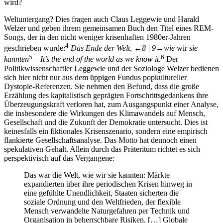
wird?
Weltuntergang? Dies fragen auch Claus Leggewie und Harald
Welzer und geben ihrem gemeinsamen Buch den Titel eines REM-
Songs, der in den nicht weniger krisenhaften 1980er-Jahren
4
geschrieben wurde:
Das Ende der Welt,
←8 | 9→
wie
wir
sie
5
6
kannten
–
It’s the end of the world as we know it
.
Der
Politikwissenschaftler Leggewie und der Soziologe Welzer bedienen
sich hier nicht nur aus dem üppigen Fundus popkultureller
Dystopie-Referenzen. Sie nehmen den Befund, dass die große
Erzählung des kapitalistisch geprägten Fortschrittsgedankens ihre
Überzeugungskraft verloren hat, zum Ausgangspunkt einer Analyse,
die insbesondere die Wirkungen des Klimawandels auf Mensch,
Gesellschaft und die Zukunft der Demokratie untersucht. Dies ist
keinesfalls ein fiktionales Krisenszenario, sondern eine empirisch
flankierte Gesellschaftsanalyse. Das Motto hat dennoch einen
spekulativen Gehalt. Allein durch das Präteritum richtet es sich
perspektivisch auf das Vergangene:
Das war die Welt, wie wir sie kannten: Märkte
expandierten über ihre periodischen Krisen hinweg in
eine gefühlte Unendlichkeit, Staaten sicherten die
soziale Ordnung und den Weltfrieden, der flexible
Mensch verwandelte Naturgefahren per Technik und
Organisation in beherrschbare Risiken. […] Globale