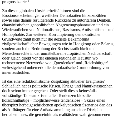
3
prognostizierte.
Zu diesen globalen Unsicherheitsfaktoren sind die
Erosionserscheinungen westlicher Demokratien hinzuzuzählen
sowie eine daraus resultierende Rückkehr zu autoritärem Denken,
chauvinistischen geopolitischen Abgrenzungsphantasien und ein
Wiederaufleben von Nationalismus, Rassismus, Antisemitismus und
Homophobie. Zur weiteren Korrumpierung demokratischer
Grundwerte zählt nicht nur die gezielte Bekämpfung
zivilgesellschaftlicher Bewegungen wie in Hongkong oder Belarus,
sondern auch die Bedrohung der Rechtsstaatlichkeit und
Menschenrechte in der unmittelbaren europäischen Nachbarschaft
oder gleich direkt vor der eigenen regionalen Haustür, wo
rechtsextreme Netzwerke wie ‚Querdenker‘ und ‚Reichsbürger‘
weitestgehend unbemerkt die demokratische Grundordnung von
innen aushöhlen.
Ist das eine reduktionistische Zuspitzung aktueller Ereignisse?
Schließlich hat es politische Krisen, Kriege und Naturkatastrophen
doch schon immer gegeben. Oder stellt dieses keinesfalls
vollständige Tableau krisenhafter Tendenzen bloß die
holzschnittartige – möglicherweise tendenziöse – Skizze eines
überspitzt herbeigeschriebenen apokalyptischen Szenarios dar, das
als Aufhänger für eine Aufsatzsammlung aus einer Disziplin
herhalten muss, die gemeinhin als realitätsfern wahrgenommenen