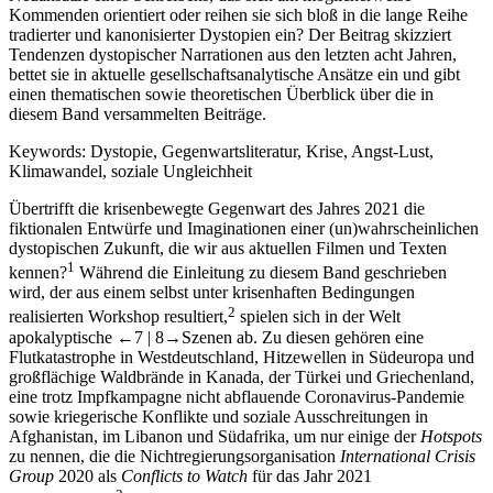
Kommenden orientiert oder reihen sie sich bloß in die lange Reihe
tradierter und kanonisierter Dystopien ein? Der Beitrag skizziert
Tendenzen dystopischer Narrationen aus den letzten acht Jahren,
bettet sie in aktuelle gesellschaftsanalytische Ansätze ein und gibt
einen thematischen sowie theoretischen Überblick über die in
diesem Band versammelten Beiträge.
Keywords:
Dystopie
,
Gegenwartsliteratur
,
Krise
,
Angst-Lust
,
Klimawandel
,
soziale Ungleichheit
Übertrifft die krisenbewegte Gegenwart des Jahres 2021 die
fiktionalen Entwürfe und Imaginationen einer (un)wahrscheinlichen
dystopischen Zukunft, die wir aus aktuellen Filmen und Texten
1
kennen?
Während die Einleitung zu diesem Band geschrieben
wird, der aus einem selbst unter krisenhaften Bedingungen
2
realisierten Workshop resultiert,
spielen sich in der Welt
apokalyptische
←7 | 8→
Szenen ab. Zu diesen gehören eine
Flutkatastrophe in Westdeutschland, Hitzewellen in Südeuropa und
großflächige Waldbrände in Kanada, der Türkei und Griechenland,
eine trotz Impfkampagne nicht abflauende Coronavirus-Pandemie
sowie kriegerische Konflikte und soziale Ausschreitungen in
Afghanistan, im Libanon und Südafrika, um nur einige der
Hotspots
zu nennen, die die Nichtregierungsorganisation
International Crisis
Group
2020 als
Conflicts to Watch
für das Jahr 2021