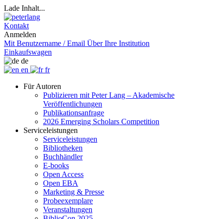
Lade Inhalt...
Kontakt
Anmelden
Mit Benutzername / Email
Über Ihre Institution
Einkaufswagen
de
en
fr
Für Autoren
Publizieren mit Peter Lang – Akademische
Veröffentlichungen
Publikationsanfrage
2026 Emerging Scholars Competition
Serviceleistungen
Serviceleistungen
Bibliotheken
Buchhändler
E-books
Open Access
Open EBA
Marketing & Presse
Probeexemplare
Veranstaltungen
BiblioCon 2025