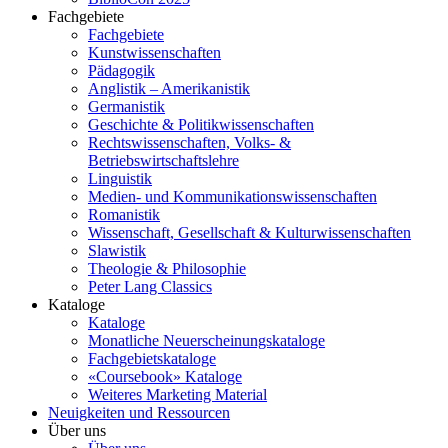
Fachgebiete
Fachgebiete
Kunstwissenschaften
Pädagogik
Anglistik – Amerikanistik
Germanistik
Geschichte & Politikwissenschaften
Rechtswissenschaften, Volks- &
Betriebswirtschaftslehre
Linguistik
Medien- und Kommunikationswissenschaften
Romanistik
Wissenschaft, Gesellschaft & Kulturwissenschaften
Slawistik
Theologie & Philosophie
Peter Lang Classics
Kataloge
Kataloge
Monatliche Neuerscheinungskataloge
Fachgebietskataloge
«Coursebook» Kataloge
Weiteres Marketing Material
Neuigkeiten und Ressourcen
Über uns