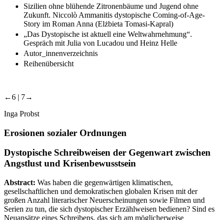
Sizilien ohne blühende Zitronenbäume und Jugend ohne
Zukunft. Niccolò Ammanitis dystopische Coming-of-Age-
Story im Roman Anna (Elżbieta Tomasi-Kapral)
„Das Dystopische ist aktuell eine Weltwahrnehmung“.
Gespräch mit Julia von Lucadou und Heinz Helle
Autor_innenverzeichnis
Reihenübersicht
←6 | 7→
Inga Probst
Erosionen sozialer Ordnungen
Dystopische Schreibweisen der Gegenwart zwischen
Angstlust und Krisenbewusstsein
Abstract:
Was haben die gegenwärtigen klimatischen,
gesellschaftlichen und demokratischen globalen Krisen mit der
großen Anzahl literarischer Neuerscheinungen sowie Filmen und
Serien zu tun, die sich dystopischer Erzählweisen bedienen? Sind es
Neuansätze eines Schreibens, das sich am möglicherweise