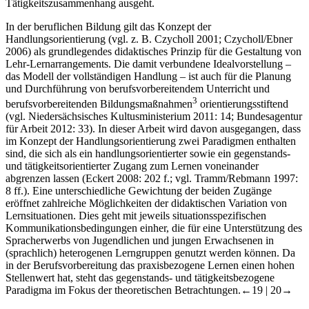
Tätigkeitszusammenhang ausgeht.
In der beruflichen Bildung gilt das Konzept der
Handlungsorientierung (vgl. z. B. Czycholl 2001; Czycholl/Ebner
2006) als grundlegendes didaktisches Prinzip für die Gestaltung von
Lehr-Lernarrangements. Die damit verbundene Idealvorstellung –
das Modell der vollständigen Handlung – ist auch für die Planung
und Durchführung von berufsvorbereitendem Unterricht und
3
berufsvorbereitenden Bildungsmaßnahmen
orientierungsstiftend
(vgl. Niedersächsisches Kultusministerium 2011: 14; Bundesagentur
für Arbeit 2012: 33). In dieser Arbeit wird davon ausgegangen, dass
im Konzept der Handlungsorientierung zwei Paradigmen enthalten
sind, die sich als ein handlungsorientierter sowie ein gegenstands-
und tätigkeitsorientierter Zugang zum Lernen voneinander
abgrenzen lassen (Eckert 2008: 202 f.; vgl. Tramm/Rebmann 1997:
8 ff.). Eine unterschiedliche Gewichtung der beiden Zugänge
eröffnet zahlreiche Möglichkeiten der didaktischen Variation von
Lernsituationen. Dies geht mit jeweils situationsspezifischen
Kommunikationsbedingungen einher, die für eine Unterstützung des
Spracherwerbs von Jugendlichen und jungen Erwachsenen in
(sprachlich) heterogenen Lerngruppen genutzt werden können. Da
in der Berufsvorbereitung das praxisbezogene Lernen einen hohen
Stellenwert hat, steht das gegenstands- und tätigkeitsbezogene
Paradigma im Fokus der theoretischen Betrachtungen.
←19 | 20→