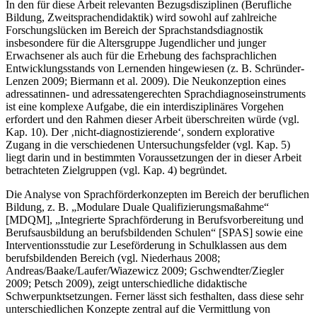
In den für diese Arbeit relevanten Bezugsdisziplinen (Berufliche
Bildung, Zweitsprachendidaktik) wird sowohl auf zahlreiche
Forschungslücken im Bereich der Sprachstandsdiagnostik
insbesondere für die Altersgruppe Jugendlicher und junger
Erwachsener als auch für die Erhebung des fachsprachlichen
Entwicklungsstands von Lernenden hingewiesen (z. B. Schründer-
Lenzen 2009; Biermann et al. 2009). Die Neukonzeption eines
adressatinnen- und adressatengerechten Sprachdiagnoseinstruments
ist eine komplexe Aufgabe, die ein interdisziplinäres Vorgehen
erfordert und den Rahmen dieser Arbeit überschreiten würde (vgl.
Kap. 10). Der ‚nicht-diagnostizierende‘, sondern explorative
Zugang in die verschiedenen Untersuchungsfelder (vgl. Kap. 5)
liegt darin und in bestimmten Voraussetzungen der in dieser Arbeit
betrachteten Zielgruppen (vgl. Kap. 4) begründet.
Die Analyse von Sprachförderkonzepten im Bereich der beruflichen
Bildung, z. B. „Modulare Duale Qualifizierungsmaßahme“
[MDQM], „Integrierte Sprachförderung in Berufsvorbereitung und
Berufsausbildung an berufsbildenden Schulen“ [SPAS] sowie eine
Interventionsstudie zur Leseförderung in Schulklassen aus dem
berufsbildenden Bereich (vgl. Niederhaus 2008;
Andreas/Baake/Laufer/Wiazewicz 2009; Gschwendter/Ziegler
2009; Petsch 2009), zeigt unterschiedliche didaktische
Schwerpunktsetzungen. Ferner lässt sich festhalten, dass diese sehr
unterschiedlichen Konzepte zentral auf die Vermittlung von