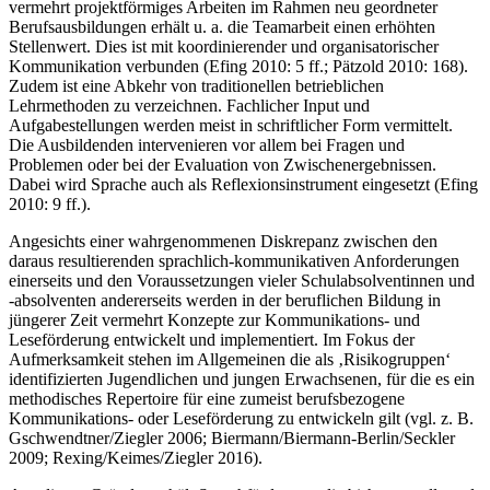
vermehrt projektförmiges Arbeiten im Rahmen neu geordneter
Berufsausbildungen erhält u. a. die Teamarbeit einen erhöhten
Stellenwert. Dies ist mit koordinierender und organisatorischer
Kommunikation verbunden (Efing 2010: 5 ff.; Pätzold 2010: 168).
Zudem ist eine Abkehr von traditionellen betrieblichen
Lehrmethoden zu verzeichnen. Fachlicher Input und
Aufgabestellungen werden meist in schriftlicher Form vermittelt.
Die Ausbildenden intervenieren vor allem bei Fragen und
Problemen oder bei der Evaluation von Zwischenergebnissen.
Dabei wird Sprache auch als Reflexionsinstrument eingesetzt (Efing
2010: 9 ff.).
Angesichts einer wahrgenommenen Diskrepanz zwischen den
daraus resultierenden sprachlich-kommunikativen Anforderungen
einerseits und den Voraussetzungen vieler Schulabsolventinnen und
-absolventen andererseits werden in der beruflichen Bildung in
jüngerer Zeit vermehrt Konzepte zur Kommunikations- und
Leseförderung entwickelt und implementiert. Im Fokus der
Aufmerksamkeit stehen im Allgemeinen die als ‚Risikogruppen‘
identifizierten Jugendlichen und jungen Erwachsenen, für die es ein
methodisches Repertoire für eine zumeist berufsbezogene
Kommunikations- oder Leseförderung zu entwickeln gilt (vgl. z. B.
Gschwendtner/Ziegler 2006; Biermann/Biermann-Berlin/Seckler
2009; Rexing/Keimes/Ziegler 2016).