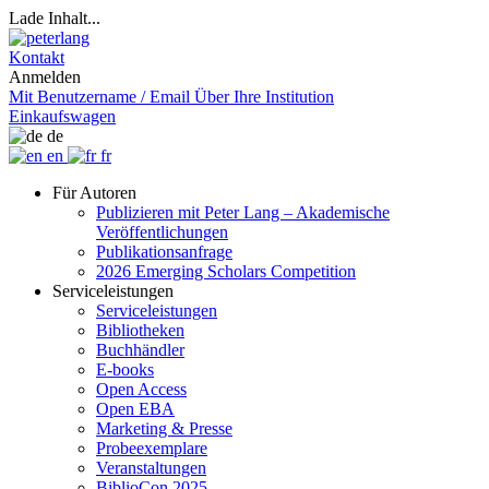
Lade Inhalt...
Kontakt
Anmelden
Mit Benutzername / Email
Über Ihre Institution
Einkaufswagen
de
en
fr
Für Autoren
Publizieren mit Peter Lang – Akademische
Veröffentlichungen
Publikationsanfrage
2026 Emerging Scholars Competition
Serviceleistungen
Serviceleistungen
Bibliotheken
Buchhändler
E-books
Open Access
Open EBA
Marketing & Presse
Probeexemplare
Veranstaltungen
BiblioCon 2025