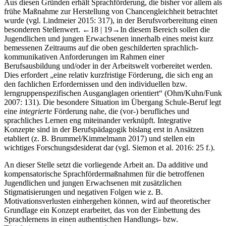
Aus diesen Gründen erhält Sprachförderung, die bisher vor allem als
frühe Maßnahme zur Herstellung von Chancengleichheit betrachtet
wurde (vgl. Lindmeier 2015: 317), in der Berufsvorbereitung einen
besonderen Stellenwert.
←18 | 19→
In diesem Bereich sollen die
Jugendlichen und jungen Erwachsenen innerhalb eines meist kurz
bemessenen Zeitraums auf die oben geschilderten sprachlich-
kommunikativen Anforderungen im Rahmen einer
Berufsausbildung und/oder in der Arbeitswelt vorbereitet werden.
Dies erfordert „eine relativ kurzfristige Förderung, die sich eng an
den fachlichen Erfordernissen und den individuellen bzw.
lerngruppenspezifischen Ausganglagen orientiert“ (Ohm/Kuhn/Funk
2007: 131). Die besondere Situation im Übergang Schule-Beruf legt
eine
integrierte
Förderung nahe, die (vor-) berufliches und
sprachliches Lernen eng miteinander verknüpft. Integrative
Konzepte sind in der Berufspädagogik bislang erst in Ansätzen
etabliert (z. B. Brummel/Kimmelmann 2017) und stellen ein
wichtiges Forschungsdesiderat dar (vgl. Siemon et al. 2016: 25 f.).
An dieser Stelle setzt die vorliegende Arbeit an. Da additive und
kompensatorische Sprachfördermaßnahmen für die betroffenen
Jugendlichen und jungen Erwachsenen mit zusätzlichen
Stigmatisierungen und negativen Folgen wie z. B.
Motivationsverlusten einhergehen können, wird auf theoretischer
Grundlage ein Konzept erarbeitet, das von der Einbettung des
Sprachlernens in einen authentischen Handlungs- bzw.