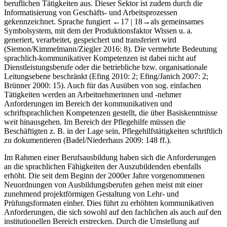
beruflichen Tätigkeiten aus. Dieser Sektor ist zudem durch die
Informatisierung von Geschäfts- und Arbeitsprozessen
gekennzeichnet. Sprache fungiert
←17 | 18→
als gemeinsames
Symbolsystem, mit dem der Produktionsfaktor Wissen u. a.
generiert, verarbeitet, gespeichert und transferiert wird
(Siemon/Kimmelmann/Ziegler 2016: 8). Die vermehrte Bedeutung
sprachlich-kommunikativer Kompetenzen ist dabei nicht auf
Dienstleistungsberufe oder die betriebliche bzw. organisationale
Leitungsebene beschränkt (Efing 2010: 2; Efing/Janich 2007: 2;
Brünner 2000: 15). Auch für das Ausüben von sog. einfachen
Tätigkeiten werden an Arbeitnehmerinnen und -nehmer
Anforderungen im Bereich der kommunikativen und
schriftsprachlichen Kompetenzen gestellt, die über Basiskenntnisse
weit hinausgehen. Im Bereich der Pflegehilfe müssen die
Beschäftigten z. B. in der Lage sein, Pflegehilfstätigkeiten schriftlich
zu dokumentieren (Badel/Niederhaus 2009: 148 ff.).
Im Rahmen einer Berufsausbildung haben sich die Anforderungen
an die sprachlichen Fähigkeiten der Auszubildenden ebenfalls
erhöht. Die seit dem Beginn der 2000er Jahre vorgenommenen
Neuordnungen von Ausbildungsberufen gehen meist mit einer
zunehmend projektförmigen Gestaltung von Lehr- und
Prüfungsformaten einher. Dies führt zu erhöhten kommunikativen
Anforderungen, die sich sowohl auf den fachlichen als auch auf den
institutionellen Bereich erstrecken. Durch die Umstellung auf