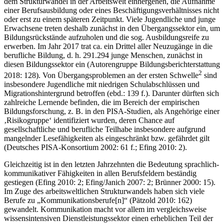
dem Strukturwandel in der Arbeitswelt einhergehen, die Aufnahme
einer Berufsausbildung oder eines Beschäftigungsverhältnisses nicht
oder erst zu einem späteren Zeitpunkt. Viele Jugendliche und junge
Erwachsene treten deshalb zunächst in den Übergangssektor ein, um
Bildungsrückstände aufzuholen und die sog. Ausbildungsreife zu
erwerben. Im Jahr 2017 trat ca. ein Drittel aller Neuzugänge in die
berufliche Bildung, d. h. 291.294 junge Menschen, zunächst in
diesen Bildungssektor ein (Autorengruppe Bildungsberichterstattung
2
2018: 128). Von Übergangsproblemen an der ersten Schwelle
sind
insbesondere Jugendliche mit niedrigen Schulabschlüssen und
Migrationshintergrund betroffen (ebd.: 139 f.). Darunter dürften sich
zahlreiche Lernende befinden, die im Bereich der empirischen
Bildungsforschung, z. B. in den PISA-Studien, als Angehörige einer
‚Risikogruppe‘ identifiziert wurden, deren Chance auf
gesellschaftliche und berufliche Teilhabe insbesondere aufgrund
mangelnder Lesefähigkeiten als eingeschränkt bzw. gefährdet gilt
(Deutsches PISA-Konsortium 2002: 61 f.; Efing 2010: 2).
Gleichzeitig ist in den letzten Jahrzehnten die Bedeutung sprachlich-
kommunikativer Fähigkeiten in allen Berufsfeldern beständig
gestiegen (Efing 2010: 2; Efing/Janich 2007: 2; Brünner 2000: 15).
Im Zuge des arbeitsweltlichen Strukturwandels haben sich viele
Berufe zu „Kommunikationsberufe[n]‌“ (Pätzold 2010: 162)
gewandelt. Kommunikation macht vor allem im vergleichsweise
wissensintensiven Dienstleistungssektor einen erheblichen Teil der