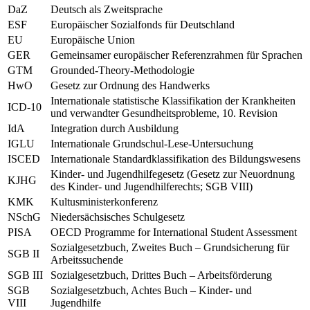
DaZ
Deutsch als Zweitsprache
ESF
Europäischer Sozialfonds für Deutschland
EU
Europäische Union
GER
Gemeinsamer europäischer Referenzrahmen für Sprachen
GTM
Grounded-Theory-Methodologie
HwO
Gesetz zur Ordnung des Handwerks
Internationale statistische Klassifikation der Krankheiten
ICD-10
und verwandter Gesundheitsprobleme, 10. Revision
IdA
Integration durch Ausbildung
IGLU
Internationale Grundschul-Lese-Untersuchung
ISCED
Internationale Standardklassifikation des Bildungswesens
Kinder- und Jugendhilfegesetz (Gesetz zur Neuordnung
KJHG
des Kinder- und Jugendhilferechts; SGB VIII)
KMK
Kultusministerkonferenz
NSchG
Niedersächsisches Schulgesetz
PISA
OECD Programme for International Student Assessment
Sozialgesetzbuch, Zweites Buch – Grundsicherung für
SGB II
Arbeitssuchende
SGB III
Sozialgesetzbuch, Drittes Buch – Arbeitsförderung
SGB
Sozialgesetzbuch, Achtes Buch – Kinder- und
VIII
Jugendhilfe