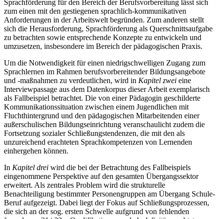
Sprachförderung für den Bereich der Berufsvorbereitung lässt sich
zum einen mit den gestiegenen sprachlich-kommunikativen
Anforderungen in der Arbeitswelt begründen. Zum anderen stellt
sich die Herausforderung, Sprachförderung als Querschnittsaufgabe
zu betrachten sowie entsprechende Konzepte zu entwickeln und
umzusetzen, insbesondere im Bereich der pädagogischen Praxis.
Um die Notwendigkeit für einen niedrigschwelligen Zugang zum
Sprachlernen im Rahmen berufsvorbereitender Bildungsangebote
und -maßnahmen zu verdeutlichen, wird in
Kapitel zwei
eine
Interviewpassage aus dem Datenkorpus dieser Arbeit exemplarisch
als Fallbeispiel betrachtet. Die von einer Pädagogin geschilderte
Kommunikationssituation zwischen einem Jugendlichen mit
Fluchthintergrund und den pädagogischen Mitarbeitenden einer
außerschulischen Bildungseinrichtung veranschaulicht zudem die
Fortsetzung sozialer Schließungstendenzen, die mit den als
unzureichend erachteten Sprachkompetenzen von Lernenden
einhergehen können.
In
Kapitel drei
wird die bei der Betrachtung des Fallbeispiels
eingenommene Perspektive auf den gesamten Übergangssektor
erweitert. Als zentrales Problem wird die strukturelle
Benachteiligung bestimmter Personengruppen am Übergang Schule-
Beruf aufgezeigt. Dabei liegt der Fokus auf Schließungsprozessen,
die sich an der sog. ersten Schwelle aufgrund von fehlenden