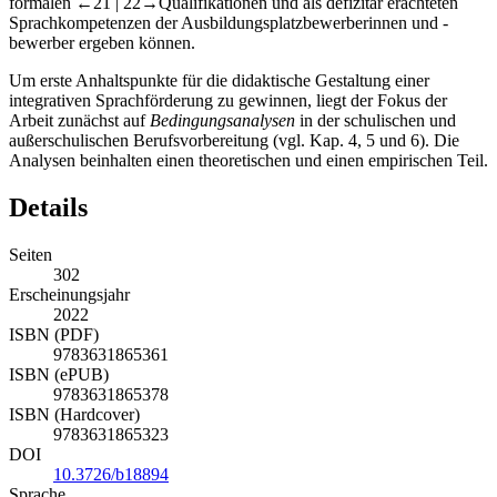
formalen
←21 | 22→
Qualifikationen und als defizitär erachteten
Sprachkompetenzen der Ausbildungsplatzbewerberinnen und -
bewerber ergeben können.
Um erste Anhaltspunkte für die didaktische Gestaltung einer
integrativen Sprachförderung zu gewinnen, liegt der Fokus der
Arbeit zunächst auf
Bedingungsanalysen
in der schulischen und
außerschulischen Berufsvorbereitung (vgl. Kap. 4, 5 und 6). Die
Analysen beinhalten einen theoretischen und einen empirischen Teil.
Details
Seiten
302
Erscheinungsjahr
2022
ISBN (PDF)
9783631865361
ISBN (ePUB)
9783631865378
ISBN (Hardcover)
9783631865323
DOI
10.3726/b18894
Sprache