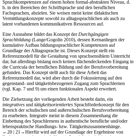
Sprachkompetenzen auf einem hohen formal-abstrakten Niveau, d.
h. in den Bereichen der Schriftsprache und den beruflichen
Fachsprachen, abzielen. Sie weisen meist keine didaktischen
Vermittlungskonzepte sowohl zu alltagssprachlichen als auch zu
latent vorhandenen kommunikativen Ressourcen auf.
Eine Ausnahme bildet das Konzept der
Durchgängigen
Sprachbildung
(Lange/Gogolin 2010), dessen Kernanliegen der
kumulative Aufbau bildungssprachlicher Kompetenzen auf
Grundlage der Alltagssprache ist. Dieses Konzept stellt ein
Referenzmodell für die Gestaltung von sprachsensiblem Unterricht
dar, hat allerdings bislang noch keinen flächendeckenden Eingang in
die Curricula der beruflichen Bildung und der Berufsvorbereitung
gefunden. Das Konzept stellt auch für diese Arbeit das
Referenzmodell dar, wird aber durch die Fokussierung auf den
gegenstand- und tätigkeitsbezogenen Zugang zum Sprachlernen
(vgl. Kap. 7 und 9) um einen funktionalen Aspekt erweitert.
Die Zielsetzung der vorliegenden Arbeit besteht darin, ein
integratives
und
tätigkeitsorientiertes
Sprachförderkonzept für den
Bereich der schulischen und außerschulischen Berufsvorbereitung
zu erarbeiten. Integrativ meint in diesem Zusammenhang die
Einbettung des Sprachlernens in authentische berufliche und/oder
lebenspraktische Handlungs- bzw. Tätigkeitszusammenhänge.
←20 | 21→
Hierfür wird auf der Grundlage der Ergebnisse von