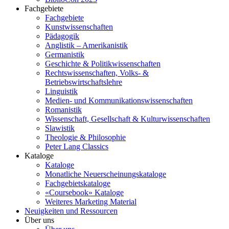
Fachgebiete
Fachgebiete
Kunstwissenschaften
Pädagogik
Anglistik – Amerikanistik
Germanistik
Geschichte & Politikwissenschaften
Rechtswissenschaften, Volks- &
Betriebswirtschaftslehre
Linguistik
Medien- und Kommunikationswissenschaften
Romanistik
Wissenschaft, Gesellschaft & Kulturwissenschaften
Slawistik
Theologie & Philosophie
Peter Lang Classics
Kataloge
Kataloge
Monatliche Neuerscheinungskataloge
Fachgebietskataloge
«Coursebook» Kataloge
Weiteres Marketing Material
Neuigkeiten und Ressourcen
Über uns