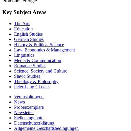
Promotion erfolgte
Key Subject Areas
The Arts
Education
English Studies
German Studies
History & Political Science
Law, Economics & Management
Linguistics
Media & Communication
Romance Studies
Science, Society and Culture
Slavic Studies
Theology & Philosophy
Peter Lang Classics
Veranstaltungen
News
Probeexemplare
Newsletter
Stellenangebote
Datenschutzerklärung
Allgemeine Geschäftsbedingungen