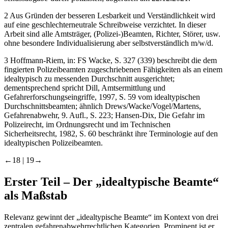
2
Aus Gründen der besseren Lesbarkeit und Verständlichkeit wird
auf eine geschlechterneutrale Schreibweise verzichtet. In dieser
Arbeit sind alle Amtsträger, (Polizei-)Beamten, Richter, Störer, usw.
ohne besondere Individualisierung aber selbstverständlich m/w/d.
3
Hoffmann-Riem,
in: FS Wacke, S. 327 (339) beschreibt die dem
fingierten Polizeibeamten zugeschriebenen Fähigkeiten als an einem
idealtypisch zu messenden Durchschnitt ausgerichtet;
dementsprechend spricht
Dill,
Amtsermittlung und
Gefahrerforschungseingriffe, 1997, S. 59 vom idealtypischen
Durchschnittsbeamten; ähnlich
Drews/Wacke/Vogel/Martens
,
Gefahrenabwehr, 9. Aufl., S. 223;
Hansen-Dix,
Die Gefahr im
Polizeirecht, im Ordnungsrecht und im Technischen
Sicherheitsrecht, 1982, S. 60 beschränkt ihre Terminologie auf den
idealtypischen Polizeibeamten.
←18 |
19→
Erster Teil
– Der „idealtypische Beamte“
als Maßstab
Relevanz gewinnt der „idealtypische Beamte“ im Kontext von drei
zentralen gefahrenabwehrrechtlichen Kategorien. Prominent ist er