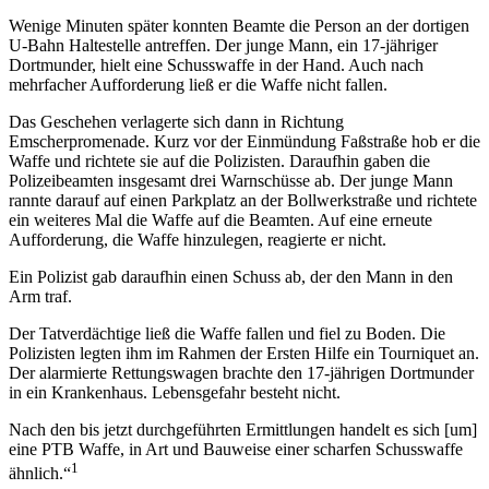
Wenige Minuten später konnten Beamte die Person an der dortigen
U-Bahn Haltestelle antreffen. Der junge Mann, ein 17-jähriger
Dortmunder, hielt eine Schusswaffe in der Hand. Auch nach
mehrfacher Aufforderung ließ er die Waffe nicht fallen.
Das Geschehen verlagerte sich dann in Richtung
Emscherpromenade. Kurz vor der Einmündung Faßstraße hob er die
Waffe und richtete sie auf die Polizisten. Daraufhin gaben die
Polizeibeamten insgesamt drei Warnschüsse ab. Der junge Mann
rannte darauf auf einen Parkplatz an der Bollwerkstraße und richtete
ein weiteres Mal die Waffe auf die Beamten. Auf eine erneute
Aufforderung, die Waffe hinzulegen, reagierte er nicht.
Ein Polizist gab daraufhin einen Schuss ab, der den Mann in den
Arm traf.
Der Tatverdächtige ließ die Waffe fallen und fiel zu Boden. Die
Polizisten legten ihm im Rahmen der Ersten Hilfe ein Tourniquet an.
Der alarmierte Rettungswagen brachte den 17-jährigen Dortmunder
in ein Krankenhaus. Lebensgefahr besteht nicht.
Nach den bis jetzt durchgeführten Ermittlungen handelt es sich [um]
eine PTB Waffe, in Art und Bauweise einer scharfen Schusswaffe
1
ähnlich.“