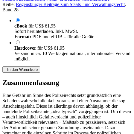
Reihe:
Regensburger Beiträge zum Staats- und Verwaltungsrecht
,
Band 28
eBook
für
US$ 61,95
Sofort herunterladen. Inkl. MwSt.
Format:
PDF und ePUB – für alle Geräte
Hardcover
für
US$ 61,95
Versand in ca. 10 Werktagen national, internationaler Versand
möglich
In den Warenkorb
Zusammenfassung
Eine Gefahr im Sinne des Polizeirechts setzt grundsätzlich eine
Schadenswahrscheinlichkeit voraus, mit einer Ausnahme: die sog.
Anscheinsgefahr. Diese ist allerdings davon abhängig, ob der
handelnde Polizeibeamte „idealtypisch" vorgegangen ist. Um diesen
– auch hinsichtlich Gefahrverdacht und polizeilicher
Verantwortlichkeit relevanten – Maßstab zu präzisieren, setzt sich
der Autor mit seiner genauen Zuordnung auseinander. Dazu
betrachtet er die einzelnen Schritte im Prozess der polizeilichen