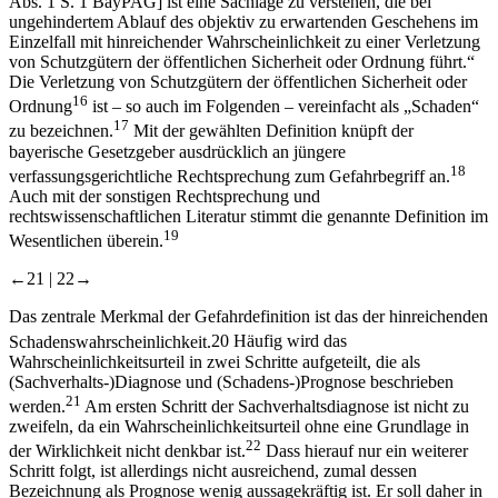
Abs. 1 S. 1 BayPAG] ist eine Sachlage zu verstehen, die bei
ungehindertem Ablauf des objektiv zu erwartenden Geschehens im
Einzelfall mit hinreichender Wahrscheinlichkeit zu einer Verletzung
von Schutzgütern der öffentlichen Sicherheit oder Ordnung führt.“
Die Verletzung von Schutzgütern der öffentlichen Sicherheit oder
16
Ordnung
ist – so auch im Folgenden – vereinfacht als „Schaden“
17
zu bezeichnen.
Mit der gewählten Definition knüpft der
bayerische Gesetzgeber ausdrücklich an jüngere
18
verfassungsgerichtliche Rechtsprechung zum Gefahrbegriff an.
Auch mit der sonstigen Rechtsprechung und
rechtswissenschaftlichen Literatur stimmt die genannte Definition im
19
Wesentlichen überein.
←21 |
22→
Das zentrale Merkmal der Gefahrdefinition ist das der hinreichenden
Schadenswahrscheinlichkeit.
20
Häufig wird das
Wahrscheinlichkeitsurteil in zwei Schritte aufgeteilt, die als
(Sachverhalts-)Diagnose und (Schadens-)Prognose beschrieben
21
werden.
Am ersten Schritt der Sachverhaltsdiagnose ist nicht zu
zweifeln, da ein Wahrscheinlichkeitsurteil ohne eine Grundlage in
22
der Wirklichkeit nicht denkbar ist.
Dass hierauf nur ein weiterer
Schritt folgt, ist allerdings nicht ausreichend, zumal dessen
Bezeichnung als Prognose wenig aussagekräftig ist. Er soll daher in