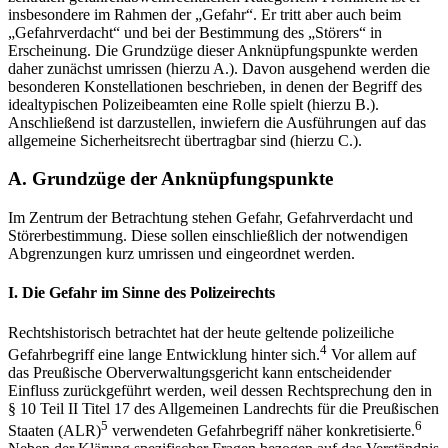
insbesondere im Rahmen der „Gefahr“. Er tritt aber auch beim
„Gefahrverdacht“ und bei der Bestimmung des „Störers“ in
Erscheinung. Die Grundzüge dieser Anknüpfungspunkte werden
daher zunächst umrissen (hierzu A.). Davon ausgehend werden die
besonderen Konstellationen beschrieben, in denen der Begriff des
idealtypischen Polizeibeamten eine Rolle spielt (hierzu B.).
Anschließend ist darzustellen, inwiefern die Ausführungen auf das
allgemeine Sicherheitsrecht übertragbar sind (hierzu C.).
A.
Grundzüge der Anknüpfungspunkte
Im Zentrum der Betrachtung stehen Gefahr, Gefahrverdacht und
Störerbestimmung. Diese sollen einschließlich der notwendigen
Abgrenzungen kurz umrissen und eingeordnet werden.
I.
Die Gefahr im Sinne des Polizeirechts
Rechtshistorisch betrachtet hat der heute geltende polizeiliche
4
Gefahrbegriff eine lange Entwicklung hinter sich.
Vor allem auf
das Preußische Oberverwaltungsgericht kann entscheidender
Einfluss zurückgeführt werden, weil dessen Rechtsprechung den in
§ 10 Teil II Titel 17 des Allgemeinen Landrechts für die Preußischen
5
6
Staaten (ALR)
verwendeten Gefahrbegriff näher konkretisierte.