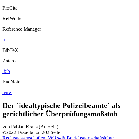
ProCite
RefWorks
Reference Manager
.ris
BibTeX
Zotero
.bib
EndNote
.enw
Der `idealtypische Polizeibeamte´ als
gerichtlicher Überprüfungsmaßstab
von
Fabian Kraus (Autor:in)
©2022
Dissertation
202 Seiten
Rechtswissenschaften, Volks- & Betriebswirtschaftslehre