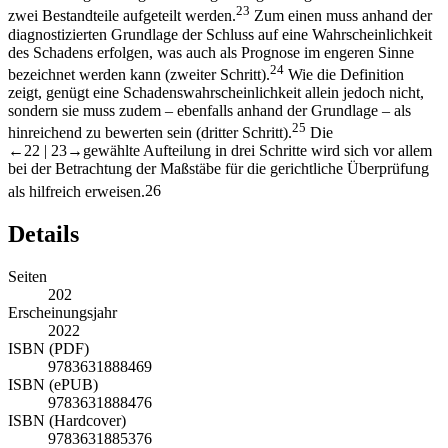
23
zwei Bestandteile aufgeteilt werden.
Zum einen muss anhand der
diagnostizierten Grundlage der Schluss auf eine Wahrscheinlichkeit
des Schadens erfolgen, was auch als Prognose im engeren Sinne
24
bezeichnet werden kann (zweiter Schritt).
Wie die Definition
zeigt, genügt eine Schadenswahrscheinlichkeit allein jedoch nicht,
sondern sie muss zudem – ebenfalls anhand der Grundlage – als
25
hinreichend zu bewerten sein (dritter Schritt).
Die
←22 |
23→
gewählte Aufteilung in drei Schritte wird sich vor allem
bei der Betrachtung der Maßstäbe für die gerichtliche Überprüfung
als hilfreich erweisen.
26
Details
Seiten
202
Erscheinungsjahr
2022
ISBN (PDF)
9783631888469
ISBN (ePUB)
9783631888476
ISBN (Hardcover)
9783631885376