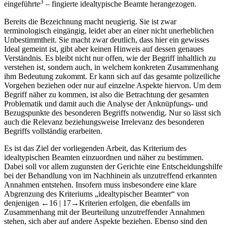
3
eingeführte
– fingierte idealtypische Beamte herangezogen.
Bereits die Bezeichnung macht neugierig. Sie ist zwar
terminologisch eingängig, leidet aber an einer nicht unerheblichen
Unbestimmtheit. Sie macht zwar deutlich, dass hier ein gewisses
Ideal gemeint ist, gibt aber keinen Hinweis auf dessen genaues
Verständnis. Es bleibt nicht nur offen, wie der Begriff inhaltlich zu
verstehen ist, sondern auch, in welchem konkreten Zusammenhang
ihm Bedeutung zukommt. Er kann sich auf das gesamte polizeiliche
Vorgehen beziehen oder nur auf einzelne Aspekte hiervon. Um dem
Begriff näher zu kommen, ist also die Betrachtung der gesamten
Problematik und damit auch die Analyse der Anknüpfungs- und
Bezugspunkte des besonderen Begriffs notwendig. Nur so lässt sich
auch die Relevanz beziehungsweise Irrelevanz des besonderen
Begriffs vollständig erarbeiten.
Es ist das Ziel der vorliegenden Arbeit, das Kriterium des
idealtypischen Beamten einzuordnen und näher zu bestimmen.
Dabei soll vor allem zugunsten der Gerichte eine Entscheidungshilfe
bei der Behandlung von im Nachhinein als unzutreffend erkannten
Annahmen entstehen. Insofern muss insbesondere eine klare
Abgrenzung des Kriteriums „idealtypischer Beamter“ von
denjenigen
←16 |
17→
Kriterien erfolgen, die ebenfalls im
Zusammenhang mit der Beurteilung unzutreffender Annahmen
stehen, sich aber auf andere Aspekte beziehen. Ebenso sind den