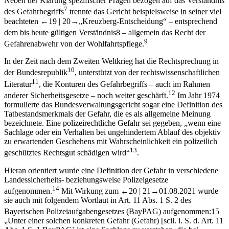
Neben der Klärung spezifischer Fragen bezogen auf das Verständnis
7
des Gefahrbegriffs
trennte das Gericht beispielsweise in seiner viel
beachteten
←19 |
20→
„Kreuzberg-Entscheidung“ – entsprechend
dem bis heute gültigen Verständnis
8
– allgemein das Recht der
9
Gefahrenabwehr von der Wohlfahrtspflege.
In der Zeit nach dem Zweiten Weltkrieg hat die Rechtsprechung in
10
der Bundesrepublik
, unterstützt von der rechtswissenschaftlichen
11
Literatur
, die Konturen des Gefahrbegriffs – auch im Rahmen
12
anderer Sicherheitsgesetze – noch weiter geschärft.
Im Jahr 1974
formulierte das Bundesverwaltungsgericht sogar eine Definition des
Tatbestandsmerkmals der Gefahr, die es als allgemeine Meinung
bezeichnete. Eine polizeirechtliche Gefahr sei gegeben, „wenn eine
Sachlage oder ein Verhalten bei ungehindertem Ablauf des objektiv
zu erwartenden Geschehens mit Wahrscheinlichkeit ein polizeilich
13
geschütztes Rechtsgut schädigen wird“
.
Hieran orientiert wurde eine Definition der Gefahr in verschiedene
Landessicherheits- beziehungsweise Polizeigesetze
14
aufgenommen.
Mit Wirkung zum
←20 |
21→
01.08.2021 wurde
sie auch mit folgendem Wortlaut in Art. 11 Abs. 1 S. 2 des
Bayerischen Polizeiaufgabengesetzes (BayPAG) aufgenommen:
15
„Unter einer solchen konkreten Gefahr (Gefahr) [scil. i. S. d. Art. 11