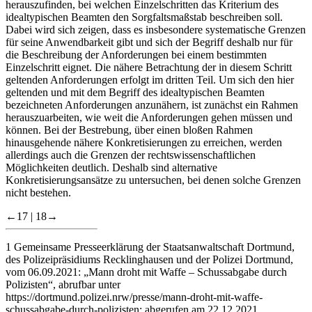
herauszufinden, bei welchen Einzelschritten das Kriterium des
idealtypischen Beamten den Sorgfaltsmaßstab beschreiben soll.
Dabei wird sich zeigen, dass es insbesondere systematische Grenzen
für seine Anwendbarkeit gibt und sich der Begriff deshalb nur für
die Beschreibung der Anforderungen bei einem bestimmten
Einzelschritt eignet. Die nähere Betrachtung der in diesem Schritt
geltenden Anforderungen erfolgt im dritten Teil. Um sich den hier
geltenden und mit dem Begriff des idealtypischen Beamten
bezeichneten Anforderungen anzunähern, ist zunächst ein Rahmen
herauszuarbeiten, wie weit die Anforderungen gehen müssen und
können. Bei der Bestrebung, über einen bloßen Rahmen
hinausgehende nähere Konkretisierungen zu erreichen, werden
allerdings auch die Grenzen der rechtswissenschaftlichen
Möglichkeiten deutlich. Deshalb sind alternative
Konkretisierungsansätze zu untersuchen, bei denen solche Grenzen
nicht bestehen.
←17 |
18→
1
Gemeinsame Presseerklärung der Staatsanwaltschaft Dortmund,
des Polizeipräsidiums Recklinghausen und der Polizei Dortmund,
vom 06.09.2021: „Mann droht mit Waffe – Schussabgabe durch
Polizisten“, abrufbar unter
https://dortmund.polizei.nrw/presse/mann-droht-mit-waffe-
schussabgabe-durch-polizisten
; abgerufen am 22.12.2021.