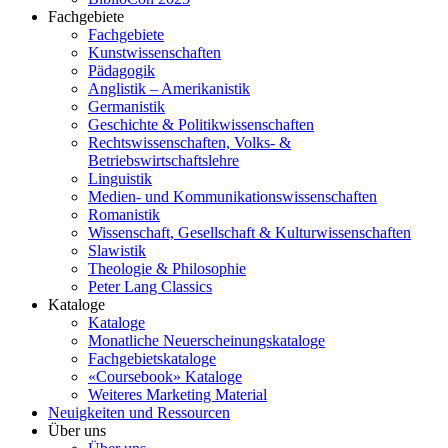
Fachgebiete
Fachgebiete
Kunstwissenschaften
Pädagogik
Anglistik – Amerikanistik
Germanistik
Geschichte & Politikwissenschaften
Rechtswissenschaften, Volks- &
Betriebswirtschaftslehre
Linguistik
Medien- und Kommunikationswissenschaften
Romanistik
Wissenschaft, Gesellschaft & Kulturwissenschaften
Slawistik
Theologie & Philosophie
Peter Lang Classics
Kataloge
Kataloge
Monatliche Neuerscheinungskataloge
Fachgebietskataloge
«Coursebook» Kataloge
Weiteres Marketing Material
Neuigkeiten und Ressourcen
Über uns