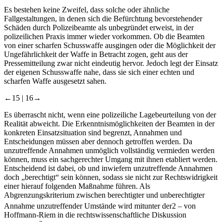
Es bestehen keine Zweifel, dass solche oder ähnliche
Fallgestaltungen, in denen sich die Befürchtung bevorstehender
Schäden durch Polizeibeamte als unbegründet erweist, in der
polizeilichen Praxis immer wieder vorkommen. Ob die Beamten
von einer scharfen Schusswaffe ausgingen oder die Möglichkeit der
Ungefährlichkeit der Waffe in Betracht zogen, geht aus der
Pressemitteilung zwar nicht eindeutig hervor. Jedoch legt der Einsatz
der eigenen Schusswaffe nahe, dass sie sich einer echten und
scharfen Waffe ausgesetzt sahen.
←15 |
16→
Es überrascht nicht, wenn eine polizeiliche Lagebeurteilung von der
Realität abweicht. Die Erkenntnismöglichkeiten der Beamten in der
konkreten Einsatzsituation sind begrenzt, Annahmen und
Entscheidungen müssen aber dennoch getroffen werden. Da
unzutreffende Annahmen unmöglich vollständig vermieden werden
können, muss ein sachgerechter Umgang mit ihnen etabliert werden.
Entscheidend ist dabei, ob und inwiefern unzutreffende Annahmen
doch „berechtigt“ sein können, sodass sie nicht zur Rechtswidrigkeit
einer hierauf folgenden Maßnahme führen. Als
Abgrenzungskriterium zwischen berechtigter und unberechtigter
Annahme unzutreffender Umstände wird mitunter der
2
– von
Hoffmann-Riem in die rechtswissenschaftliche Diskussion