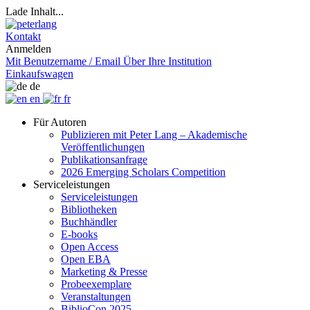
Lade Inhalt...
Kontakt
Anmelden
Mit Benutzername / Email
Über Ihre Institution
Einkaufswagen
de
en
fr
Für Autoren
Publizieren mit Peter Lang – Akademische
Veröffentlichungen
Publikationsanfrage
2026 Emerging Scholars Competition
Serviceleistungen
Serviceleistungen
Bibliotheken
Buchhändler
E-books
Open Access
Open EBA
Marketing & Presse
Probeexemplare
Veranstaltungen
BiblioCon 2025