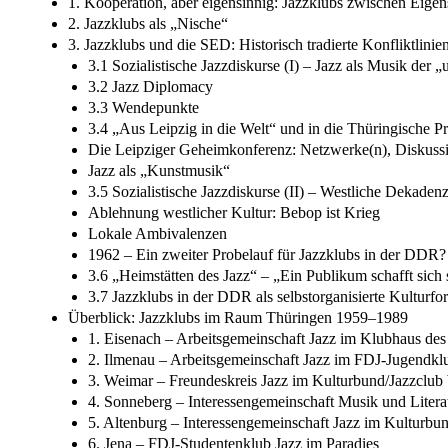
1. Kooperation, aber eigensinnig: Jazzklubs zwischen Eig
2. Jazzklubs als „Nische“
3. Jazzklubs und die SED: Historisch tradierte Konfliktlinie
3.1 Sozialistische Jazzdiskurse (I) – Jazz als Musik der 
3.2 Jazz Diplomacy
3.3 Wendepunkte
3.4 „Aus Leipzig in die Welt“ und in die Thüringische P
Die Leipziger Geheimkonferenz: Netzwerke(n), Diskussi
Jazz als „Kunstmusik“
3.5 Sozialistische Jazzdiskurse (II) – Westliche Dekade
Ablehnung westlicher Kultur: Bebop ist Krieg
Lokale Ambivalenzen
1962 – Ein zweiter Probelauf für Jazzklubs in der DDR?
3.6 „Heimstätten des Jazz“ – „Ein Publikum schafft sich 
3.7 Jazzklubs in der DDR als selbstorganisierte Kulturfo
Überblick: Jazzklubs im Raum Thüringen 1959–1989
1. Eisenach – Arbeitsgemeinschaft Jazz im Klubhaus d
2. Ilmenau – Arbeitsgemeinschaft Jazz im FDJ-Jugendk
3. Weimar – Freundeskreis Jazz im Kulturbund/Jazzclu
4. Sonneberg – Interessengemeinschaft Musik und Liter
5. Altenburg – Interessengemeinschaft Jazz im Kulturbu
6. Jena – FDJ-Studentenklub Jazz im Paradies