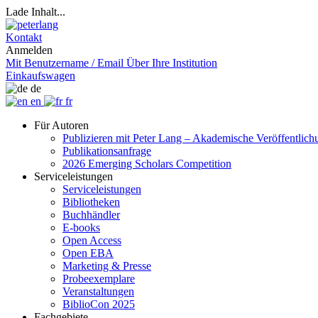
Lade Inhalt...
Kontakt
Anmelden
Mit Benutzername / Email
Über Ihre Institution
Einkaufswagen
de
en
fr
Für Autoren
Publizieren mit Peter Lang – Akademische Veröffentlic
Publikationsanfrage
2026 Emerging Scholars Competition
Serviceleistungen
Serviceleistungen
Bibliotheken
Buchhändler
E-books
Open Access
Open EBA
Marketing & Presse
Probeexemplare
Veranstaltungen
BiblioCon 2025
Fachgebiete