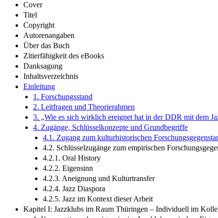
Cover
Titel
Copyright
Autorenangaben
Über das Buch
Zitierfähigkeit des eBooks
Danksagung
Inhaltsverzeichnis
Einleitung
1. Forschungsstand
2. Leitfragen und Theorierahmen
3. „Wie es sich wirklich ereignet hat in der DDR mit dem 
4. Zugänge, Schlüsselkonzepte und Grundbegriffe
4.1. Zugang zum kulturhistorischen Forschungsgegensta
4.2. Schlüsselzugänge zum empirischen Forschungsgege
4.2.1. Oral History
4.2.2. Eigensinn
4.2.3. Aneignung und Kulturtransfer
4.2.4. Jazz Diaspora
4.2.5. Jazz im Kontext dieser Arbeit
Kapitel I: Jazzklubs im Raum Thüringen – Individuell im Kolle