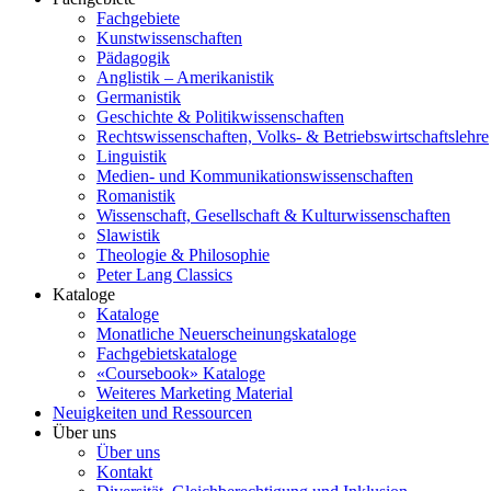
Fachgebiete
Kunstwissenschaften
Pädagogik
Anglistik – Amerikanistik
Germanistik
Geschichte & Politikwissenschaften
Rechtswissenschaften, Volks- & Betriebswirtschaftslehre
Linguistik
Medien- und Kommunikationswissenschaften
Romanistik
Wissenschaft, Gesellschaft & Kulturwissenschaften
Slawistik
Theologie & Philosophie
Peter Lang Classics
Kataloge
Kataloge
Monatliche Neuerscheinungskataloge
Fachgebietskataloge
«Coursebook» Kataloge
Weiteres Marketing Material
Neuigkeiten und Ressourcen
Über uns
Über uns
Kontakt