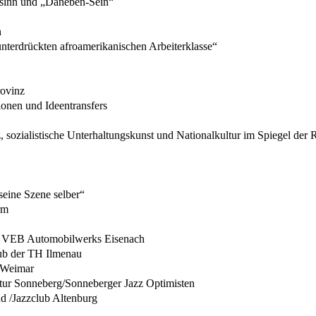
ensinn und „Daneben-Sein“
n
„unterdrückten afroamerikanischen Arbeiterklasse“
rovinz
onen und Ideentransfers
nz, sozialistische Unterhaltungskunst und Nationalkultur im Spiegel de
seine Szene selber“
rm
es VEB Automobilwerks Eisenach
lub der TH Ilmenau
b Weimar
atur Sonneberg/Sonneberger Jazz Optimisten
nd /Jazzclub Altenburg