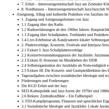
7. Erfurt – Interessengemeinschaft Jazz am Zentralen Klu
8. Nordhausen – Interessengemeinschaft Jazz/Jazzclub 
Aneignung, Alltag und kulturelle Praktiken von Jazzfans im
1. Zugang und Aneignungsformen von Jazz
1.1 Zugang über das Radio
1.2 Radioerfahrungen ab den 1960er Jahren: Hauptsächl
1.3 Zugang über Schallplatten, Tonbänder und Praktik
1.4 Live-Erlebnisse als Katalysatoren lokaler Selbstorgan
2. Plattenvorträge, Konzerte, Festivals und Interjazz- Se
2.1 Exkurs I: Jazz-Schallplattenvorträge
2.2 Konzertveranstaltungspraxis der Jazzklubs: Jazzmanag
2.3 Exkurs II: Honorare im Musikleben der DDR
2.4 Selbstorganisation der Jazzklubs als Notwendigkeit 
2.5 Exkurs III: Die Konzert- und Gastspieldirektion des 
Tagesaufgaben zwischen sozialistischer Ideologie und rea
Förderungen und Forderungen
Die KGD Erfurt und der Jazz
SED-Kulturpolitik und Jazz-Szene der 1970er und 1980er
2.6 Rekurs: Zentralkonflikte – Ein Fallbeispiel
3. FDJ-Kampfprogramm, Finanzen und sprachlicher Eig
3.1 Sozialistische Ideologie und Jazzklubs: Lokale Jazzkul