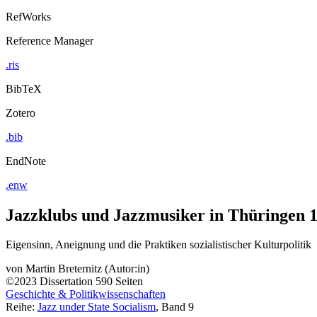
RefWorks
Reference Manager
.ris
BibTeX
Zotero
.bib
EndNote
.enw
Jazzklubs und Jazzmusiker in Thüringen 
Eigensinn, Aneignung und die Praktiken sozialistischer Kulturpolitik
von
Martin Breternitz (Autor:in)
©2023
Dissertation
590 Seiten
Geschichte & Politikwissenschaften
Reihe:
Jazz under State Socialism
, Band 9