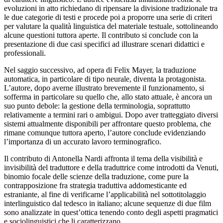
evoluzioni in atto richiedano di ripensare la divisione tradizionale tra
le due categorie di testi e procede poi a proporre una serie di criteri
per valutare la qualità linguistica del materiale testuale, sottolineando
alcune questioni tuttora aperte. Il contributo si conclude con la
presentazione di due casi specifici ad illustrare scenari didattici e
professionali.
Nel saggio successivo, ad opera di
Felix Mayer,
la traduzione
automatica, in particolare di tipo neurale, diventa la protagonista.
L’autore, dopo averne illustrato brevemente il funzionamento, si
sofferma in particolare su quello che, allo stato attuale, è ancora un
suo punto debole: la gestione della terminologia, soprattutto
relativamente a termini rari o ambigui. Dopo aver tratteggiato diversi
sistemi attualmente disponibili per affrontare questo problema, che
rimane comunque tuttora aperto, l’autore conclude evidenziando
l’importanza di un accurato lavoro terminografico.
Il contributo di
Antonella Nardi
affronta il tema della visibilità e
invisibilità del traduttore e della traduttrice come introdotti da Venuti,
binomio focale delle scienze della traduzione, come pure la
contrapposizione fra strategia traduttiva addomesticante ed
estraniante, al fine di verificarne l’applicabilità nel sottotitolaggio
interlinguistico dal tedesco in italiano; alcune sequenze di due
film
sono analizzate in quest’ottica tenendo conto degli aspetti pragmatici
e sociolinguistici che li caratterizzano.