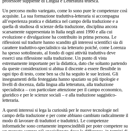
professore supplente di Lingua e Letteratura tedesca.
Un percorso molto variegato, come lo sono pure le competenze così
acquisite. La sua formazione traduttiva-letteraria si accompagna
all’esperienza pratica e
didattica nel campo della traduzione e a
quella di studiosa di scienze della traduzione, disciplina ancora
scarsamente rappresentata in Italia negli anni 1990 e alla cui
evoluzione e divulgazione ha contribuito in prima persona. Le
riflessioni sul tradurre hanno scandito gli interessi scientifici sia di
carattere traduttivo-specialistico sia letterario poiché, come Lorenza
ha spesso sottolineato, al fondo di ogni attività traduttiva deve
esserci una riflessione sulla traduzione. Un punto di vista
estremamente importante per la didattica, dato che soltanto partendo
da queste considerazioni si abitua il discente a essere flessibile in
ogni tipo di testo, come ben sa chi ha seguito le sue lezioni. Gli
insegnamenti della festeggiata hanno spaziato su più tipologie e
livelli di docenza, dalla lingua alla letteratura, alla traduzione
specialistica – con particolare attenzione per il campo economico,
giuridico e per le scienze sociali – e alla traduzione saggistico-
letteraria.
A questi interessi si lega la curiosità per le nuove tecnologie nel
campo della traduzione e per come abbiano cambiato radicalmente il
modo di lavorare di traduttori e traduttrici. Le competenze
informatiche sono certamente imprescindibili per poter competere su