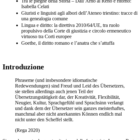
Tra le pieghe della Storia – Dall’Arno al Reno e ritorno:
Isabella Celati
Giuristi e linguisti agli albori dell’Ateneo triestino: tracce di
una genealogia comune
Lingua e diritto: la direttiva 2010/64/UE, tra ruolo
propulsivo della Corte di giustizia e circolo ermeneutico
virtuoso tra Corti europee
Goethe, il diritto romano e l’anatra che s’attuffa
Introduzione
Phraseme (und insbesondere idiomatische
Redewendungen) sind Freud und Leid des Übersetzers,
sie stellen allerdings auch jenen Teil der
Übersetzungstätigkeit dar, der Kreativität, Flexibilität,
Neugier, Kultur, Sprachgefühl und Sprachsinn verlangt
und dank dem der Übersetzer sein ganzes meisterhaftes,
manchmal aber nicht anerkanntes Können endlich mal
nicht unter den Scheffel stellt.
(Rega 2020)