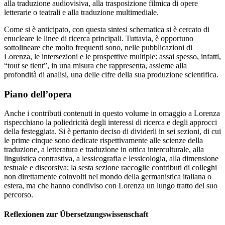
alla traduzione audiovisiva, alla trasposizione filmica di opere
letterarie o teatrali e alla traduzione multimediale.
Come si è anticipato, con questa sintesi schematica si è cercato di
enucleare le linee di ricerca principali. Tuttavia, è opportuno
sottolineare che molto frequenti sono, nelle pubblicazioni di
Lorenza, le intersezioni e le prospettive multiple: assai spesso, infatti,
“tout se tient”, in una misura che rappresenta, assieme alla
profondità di analisi, una delle cifre della sua produzione scientifica.
Piano dell’opera
Anche i contributi contenuti in questo volume in omaggio a Lorenza
rispecchiano la poliedricità degli interessi di ricerca e degli approcci
della festeggiata. Si è pertanto deciso di dividerli in sei sezioni, di cui
le prime cinque sono dedicate rispettivamente alle scienze della
traduzione, a letteratura e traduzione in ottica interculturale, alla
linguistica contrastiva, a lessicografia e lessicologia, alla dimensione
testuale e discorsiva; la sesta sezione raccoglie contributi di colleghi
non direttamente coinvolti nel mondo della germanistica italiana o
estera, ma che hanno condiviso con Lorenza un lungo tratto del suo
percorso.
Reflexionen zur Übersetzungswissenschaft