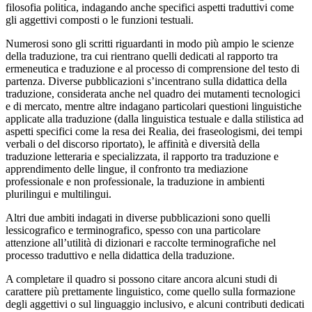
filosofia politica, indagando
anche specifici aspetti traduttivi come
gli aggettivi composti o le funzioni testuali.
Numerosi sono gli scritti riguardanti in modo più ampio le scienze
della traduzione, tra cui rientrano quelli dedicati al rapporto tra
ermeneutica e traduzione e al processo di comprensione del testo di
partenza. Diverse pubblicazioni s’incentrano sulla didattica della
traduzione, considerata anche nel quadro dei mutamenti tecnologici
e di mercato, mentre altre indagano particolari questioni linguistiche
applicate alla traduzione (dalla linguistica testuale e dalla stilistica ad
aspetti specifici come la resa dei Realia, dei fraseologismi, dei tempi
verbali o del discorso riportato), le affinità e diversità della
traduzione letteraria e specializzata, il rapporto tra traduzione e
apprendimento delle lingue, il confronto tra mediazione
professionale e non professionale, la traduzione in ambienti
plurilingui e multilingui.
Altri due ambiti indagati in diverse pubblicazioni sono quelli
lessicografico e terminografico, spesso con una particolare
attenzione all’utilità di dizionari e raccolte terminografiche nel
processo traduttivo e nella didattica della traduzione.
A completare il quadro si possono citare ancora alcuni studi di
carattere più prettamente linguistico, come quello sulla formazione
degli aggettivi o sul linguaggio inclusivo, e alcuni contributi dedicati