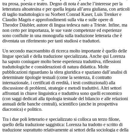
tra prosa, poesia e teatro. Degno di nota è anche l’interesse per la
letteratura altoatesina e per quella legata all’area giuliana, con articoli
di taglio traduttologico su Norbert Conrad Kaser, Luis Trenker e
Claudio Magris e approfondimenti sulla vita e sulle opere di
Theodor Däubler, autore di lingua tedesca nato a Trieste. Infine, ma
non certo per importanza, le sue vaste competenze ed esperienze
sono confluite in una monografia sulla traduzione letteraria che è
diventata un riferimento per tanti studiosi e traduttori.
Un secondo macroambito di ricerca molto importante è quello delle
lingue speciali e della traduzione specializzata. Anche qui Lorenza
ha saputo coniugare molto bene esperienza traduttiva, riflessioni
traduttologiche e considerazioni di natura didattica. Molte
pubblicazioni riguardano la sfera giuridica e spaziano dall’analisi di
determinate tipologie testuali (come la sentenza, il contratto
internazionale, i certificati di eredità, i testi costituzionali) alla
discussione di problemi, strategie e metodi traduttivi. Altri settori
affrontati in chiave linguistica e traduttiva sono quelli economico
(con saggi dedicati alla tipologia testuale del bilancio e alle relazioni
annuali delle banche centrali), scientifico (anche in prospettiva
diacronica) e politico.
Tra i due poli letterario e specializzato si colloca un terzo filone,
quello della traduzione saggistica: Lorenza ha tradotto e scritto di
traduzione soprattutto relativamente ai settori della sociologia e della