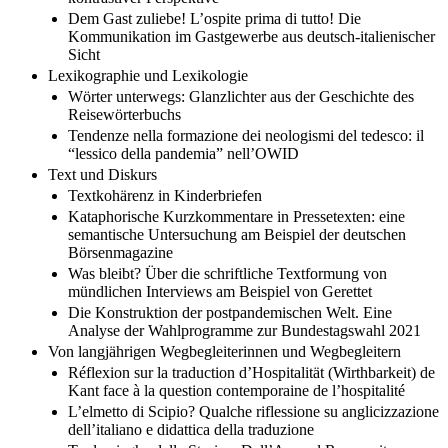
Dem Gast zuliebe! L’ospite prima di tutto! Die
Kommunikation im Gastgewerbe aus deutsch-italienischer
Sicht
Lexikographie und Lexikologie
Wörter unterwegs: Glanzlichter aus der Geschichte des
Reisewörterbuchs
Tendenze nella formazione dei neologismi del tedesco: il
“lessico della pandemia” nell’OWID
Text und Diskurs
Textkohärenz in Kinderbriefen
Kataphorische Kurzkommentare in Pressetexten: eine
semantische Untersuchung am Beispiel der deutschen
Börsenmagazine
Was bleibt? Über die schriftliche Textformung von
mündlichen Interviews am Beispiel von Gerettet
Die Konstruktion der postpandemischen Welt. Eine
Analyse der Wahlprogramme zur Bundestagswahl 2021
Von langjährigen Wegbegleiterinnen und Wegbegleitern
Réflexion sur la traduction d’Hospitalität (Wirthbarkeit) de
Kant face à la question contemporaine de l’hospitalité
L’elmetto di Scipio? Qualche riflessione su anglicizzazione
dell’italiano e didattica della traduzione