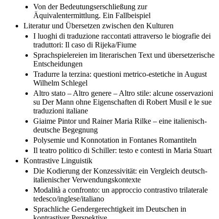
Von der Bedeutungserschließung zur
Äquivalentermittlung. Ein Fallbeispiel
Literatur und Übersetzen zwischen den Kulturen
I luoghi di traduzione raccontati attraverso le biografie dei
traduttori: Il caso di Rijeka/Fiume
Sprachspielereien im literarischen Text und übersetzerische
Entscheidungen
Tradurre la terzina: questioni metrico-estetiche in August
Wilhelm Schlegel
Altro stato – Altro genere – Altro stile: alcune osservazioni
su Der Mann ohne Eigenschaften di Robert Musil e le sue
traduzioni italiane
Giaime Pintor und Rainer Maria Rilke – eine italienisch-
deutsche Begegnung
Polysemie und Konnotation in Fontanes Romantiteln
Il teatro politico di Schiller: testo e contesti in Maria Stuart
Kontrastive Linguistik
Die Kodierung der Konzessivität: ein Vergleich deutsch-
italienischer Verwendungskontexte
Modalità a confronto: un approccio contrastivo trilaterale
tedesco/inglese/italiano
Sprachliche Gendergerechtigkeit im Deutschen in
kontrastiver Perspektive