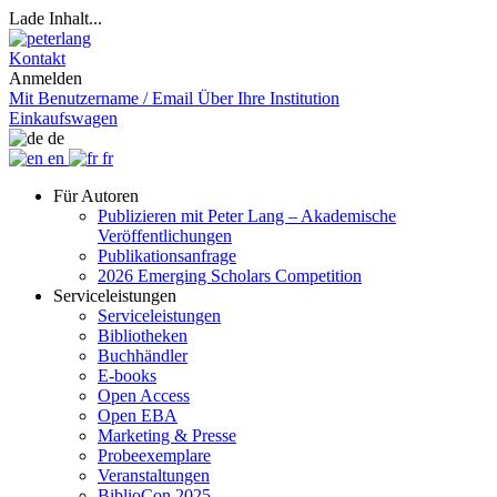
Lade Inhalt...
Kontakt
Anmelden
Mit Benutzername / Email
Über Ihre Institution
Einkaufswagen
de
en
fr
Für Autoren
Publizieren mit Peter Lang – Akademische
Veröffentlichungen
Publikationsanfrage
2026 Emerging Scholars Competition
Serviceleistungen
Serviceleistungen
Bibliotheken
Buchhändler
E-books
Open Access
Open EBA
Marketing & Presse
Probeexemplare
Veranstaltungen
BiblioCon 2025