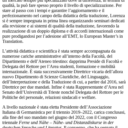
un mercato sempre più specializzato dove la differenza, in termini di
qualità, la può fare spesso proprio il livello di specializzazione. Per
stare al passo con i tempi e garantire l’aggiornamento e il
perfezionamento nel campo della didattica della traduzione, Lorenza
si è sempre impegnata in prima linea organizzando seminari dedicati
alla revisione e ai sistemi di qualità della traduzione, favorendo la
realizzazione di un doppio diploma e di accordi internazionali come
pure prodigandosi per l’adesione all’EMT, lo European Master’s in
Translation.
L’attività didattica e scientifica è stata sempre accompagnata da
numerose cariche amministrative all’interno della Facoltà, del
Dipartimento e dell’Ateneo triestino: dapprima Preside di Facoltà e
Delegata del Rettore per l’Area studenti, formazione e mobilità
internazionale. È stata successivamente Direttrice vicaria dell’allora
nuovo Dipartimento di Scienze Giuridiche, del Linguaggio,
dell’Interpretazione e della Traduzione di cui, a partire dal 2016, sarà
Direttrice per due mandati. Infine è stata Rappresentante d’Area nel
Senato dell’Università di Trieste nonché Delegata del Rettore per le
Politiche del personale, relazioni sindacali e welfare.
A livello nazionale è stata eletta Presidente dell’Associazione
Italiana di Germanistica per il triennio 2019–2022, carica conclusasi,
alla fine del suo mandato nel giugno del 2022, con il Congresso
triennale
Ferne und Nähe
–
Nähe- und Distanzdiskurse in der
deutschen Sprache und Literatur
. Il convegno, che ha segnato il