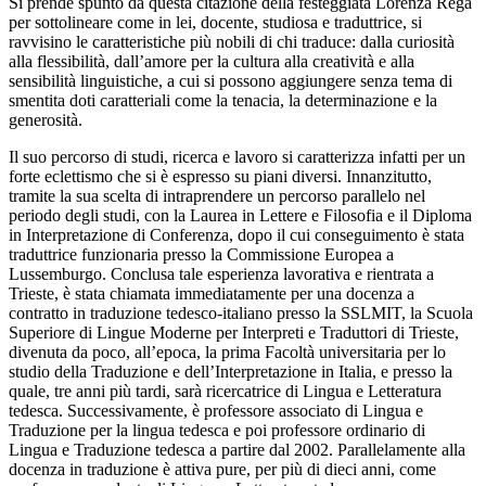
Si prende spunto da questa citazione della festeggiata Lorenza Rega
per sottolineare come in lei, docente, studiosa e traduttrice, si
ravvisino le caratteristiche più nobili di chi traduce: dalla curiosità
alla flessibilità, dall’amore per la cultura alla creatività e alla
sensibilità linguistiche, a cui si possono aggiungere senza tema di
smentita doti caratteriali come la tenacia, la determinazione e la
generosità.
Il suo percorso di studi, ricerca e lavoro si caratterizza infatti per un
forte eclettismo che si è espresso su piani diversi. Innanzitutto,
tramite la sua scelta di intraprendere un percorso parallelo nel
periodo degli studi, con la Laurea in Lettere e Filosofia e il Diploma
in Interpretazione di Conferenza, dopo il cui conseguimento è stata
traduttrice funzionaria presso la Commissione Europea a
Lussemburgo. Conclusa tale esperienza lavorativa e rientrata a
Trieste, è stata chiamata immediatamente per una docenza a
contratto in traduzione tedesco-italiano presso la SSLMIT, la Scuola
Superiore di Lingue Moderne per Interpreti e Traduttori di Trieste,
divenuta da poco, all’epoca, la prima Facoltà universitaria per lo
studio della Traduzione e dell’Interpretazione in Italia, e presso la
quale, tre anni più tardi, sarà ricercatrice di Lingua e Letteratura
tedesca. Successivamente, è professore associato di Lingua e
Traduzione per la lingua tedesca e poi professore ordinario di
Lingua e Traduzione tedesca a partire dal 2002. Parallelamente alla
docenza in traduzione è attiva pure, per più di dieci anni, come