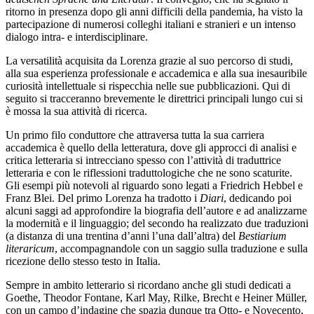
ritorno in presenza dopo gli anni difficili della pandemia, ha visto la
partecipazione di numerosi colleghi italiani e stranieri e un intenso
dialogo intra- e interdisciplinare.
La versatilità acquisita da Lorenza grazie al suo percorso di studi,
alla sua esperienza professionale e accademica e alla sua inesauribile
curiosità intellettuale si rispecchia nelle sue pubblicazioni. Qui di
seguito si tracceranno brevemente le direttrici principali lungo cui si
è mossa la sua attività di ricerca.
Un primo filo conduttore che attraversa tutta la sua carriera
accademica è quello della letteratura, dove gli approcci di analisi e
critica letteraria si intrecciano spesso con l’attività di traduttrice
letteraria e con le riflessioni traduttologiche che ne sono scaturite.
Gli esempi più notevoli al riguardo sono legati a Friedrich Hebbel e
Franz Blei. Del primo Lorenza ha tradotto i
Diari
, dedicando poi
alcuni saggi ad approfondire la biografia dell’autore e ad analizzarne
la modernità e il linguaggio; del secondo ha realizzato due traduzioni
(a distanza di una trentina d’anni l’una dall’altra) del
Bestiarium
literaricum
, accompagnandole con un saggio sulla traduzione e sulla
ricezione dello stesso testo in Italia.
Sempre in ambito letterario si ricordano anche gli studi dedicati a
Goethe, Theodor Fontane, Karl May, Rilke, Brecht e Heiner Müller,
con un campo d’indagine che spazia dunque tra Otto- e Novecento,