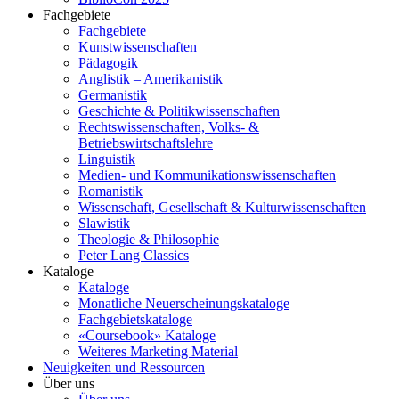
Fachgebiete
Fachgebiete
Kunstwissenschaften
Pädagogik
Anglistik – Amerikanistik
Germanistik
Geschichte & Politikwissenschaften
Rechtswissenschaften, Volks- &
Betriebswirtschaftslehre
Linguistik
Medien- und Kommunikationswissenschaften
Romanistik
Wissenschaft, Gesellschaft & Kulturwissenschaften
Slawistik
Theologie & Philosophie
Peter Lang Classics
Kataloge
Kataloge
Monatliche Neuerscheinungskataloge
Fachgebietskataloge
«Coursebook» Kataloge
Weiteres Marketing Material
Neuigkeiten und Ressourcen
Über uns