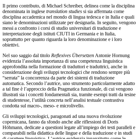
Il primo contributo, di
Michael Schreiber,
delinea come la disciplina
denominata in inglese
translation studies
si sia affermata come
disciplina accademica nel mondo di lingua tedesca e in Italia e quali
siano le denominazioni utilizzate per designarla. In seguito, vengono
messi a confronto i corsi di studio universitari di traduzione e
interpretazione degli istituti CIUTI in Germania e in Italia,
soprattutto per quanto riguarda la loro denominazione e i loro
obiettivi.
Nel suo saggio dal titolo
Reflexives Übersetzen
Antonie Hornung
evidenzia l’assoluta importanza di una competenza linguistica
approfondita nella formazione di traduttori e traduttrici, anche in
considerazione degli sviluppi tecnologici che rendono sempre più
“serrata” la concorrenza da parte dei sistemi di traduzione
automatica. Secondo l’autrice, uno strumento particolarmente adatto
a tal fine è l’approccio della Pragmatica funzionale, di cui vengono
illustrati sia i concetti fondamentali sia, tramite esempi tratti da tesine
di studentesse, l’utilità concreta nell’analisi testuale contrastiva
condotta sul macro-, meso- e microlivello.
Gli sviluppi tecnologici, paragonati ad una nuova rivoluzione
copernicana, fanno da sfondo anche alle riflessioni di
Doris
Höhmann
, dedicate a questioni legate all’impiego dei testi paralleli e
comparabili nella didattica delle lingue e della traduzione e in studi
di carattere linguistico. L’autrice evidenzia innanzitutto come le