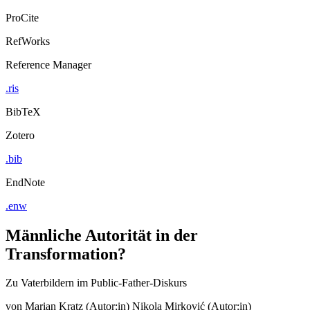
ProCite
RefWorks
Reference Manager
.ris
BibTeX
Zotero
.bib
EndNote
.enw
Männliche Autorität in der
Transformation?
Zu Vaterbildern im Public-Father-Diskurs
von
Marian Kratz (Autor:in)
Nikola Mirković (Autor:in)