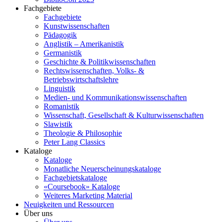
Fachgebiete
Fachgebiete
Kunstwissenschaften
Pädagogik
Anglistik – Amerikanistik
Germanistik
Geschichte & Politikwissenschaften
Rechtswissenschaften, Volks- &
Betriebswirtschaftslehre
Linguistik
Medien- und Kommunikationswissenschaften
Romanistik
Wissenschaft, Gesellschaft & Kulturwissenschaften
Slawistik
Theologie & Philosophie
Peter Lang Classics
Kataloge
Kataloge
Monatliche Neuerscheinungskataloge
Fachgebietskataloge
«Coursebook» Kataloge
Weiteres Marketing Material
Neuigkeiten und Ressourcen
Über uns