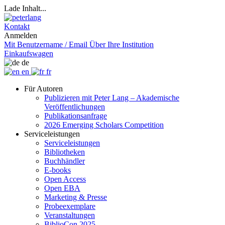
Lade Inhalt...
Kontakt
Anmelden
Mit Benutzername / Email
Über Ihre Institution
Einkaufswagen
de
en
fr
Für Autoren
Publizieren mit Peter Lang – Akademische
Veröffentlichungen
Publikationsanfrage
2026 Emerging Scholars Competition
Serviceleistungen
Serviceleistungen
Bibliotheken
Buchhändler
E-books
Open Access
Open EBA
Marketing & Presse
Probeexemplare
Veranstaltungen
BiblioCon 2025