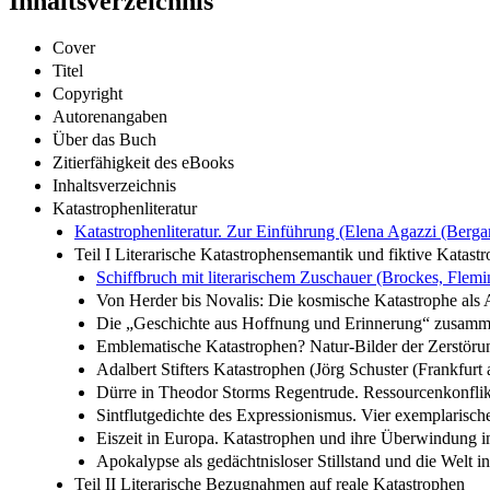
Inhaltsverzeichnis
Cover
Titel
Copyright
Autorenangaben
Über das Buch
Zitierfähigkeit des eBooks
Inhaltsverzeichnis
Katastrophenliteratur
Katastrophenliteratur. Zur Einführung (Elena Agazzi (Ber
Teil I Literarische Katastrophensemantik und fiktive Katast
Schiffbruch mit literarischem Zuschauer (Brockes, Flem
Von Herder bis Novalis: Die kosmische Katastrophe als 
Die „Geschichte aus Hoffnung und Erinnerung“ zusamme
Emblematische Katastrophen? Natur-Bilder der Zerstörun
Adalbert Stifters Katastrophen (Jörg Schuster (Frankfurt
Dürre in Theodor Storms Regentrude. Ressourcenkonflikt
Sintflutgedichte des Expressionismus. Vier exemplarisch
Eiszeit in Europa. Katastrophen und ihre Überwindung
Apokalypse als gedächtnisloser Stillstand und die Welt 
Teil II Literarische Bezugnahmen auf reale Katastrophen