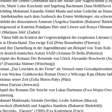
orinnen der Dritten Generation nach der Shoah (Ilse Nagelschmidt (Lei
achs, Marie Luise Kaschnitz und Ingeborg Bachmann (Jana Hrdličková
 Flüchtling Mohamad Alaaedin Abdul Moula und seine Gedichte an Hann
hen Intellektuellen nach dem Ausbruch des Ersten Weltkrieges: ein schwi
bild der dissoziativen Amnesie (Angelica Staniloiu (Bukarest/ Bielef
iergenozid in Katerina Poladjans Hier sind Löwen und Ronya Othmann
(Marijana Jeleč (Zadar))
an Viktor hilft im Kontext der Gegenwärtigkeit der exophonen Literat
 in Deutschland. Das ewige Exil (Petra Brunnhuber (Florenz))
und ihre Darstellung in der Jugendliteratur am Beispiel von Train Kid
ten deutsch-iranischen Autors SAID (Arianna Di Bella (Palermo))
 Beispiel des Romans Der Reisende von Ulrich Alexander Boschwitz (J
ur? (Franziska Stürmer (Würzburg))
oman „Das Leuchten in der Ferne“ als Versuch einer Gewaltpräventio
piel von Wacław Grabkowskis Roman Dzieci z Wilczego Kąta (Marta Ja
ismus seiner Zeit (Zofia Moros-Pałys (Piła))
elena Etaryan (Jerewan))
Beispiel des Romans Die Seuche von Lukas Hartmann (Ewa Wojno-Owc
innerung
anuel Maldonado Alemán (Sevilla), Leslie Adelson (Ithaca))
witsch (Bielefeld) und Angelica Staniloiu (Bukarest/ Bielefeld))
ta Brezniks „Figuren“ (1999) (Eva Kuttenberg (Erie))