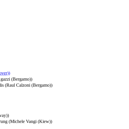
over))
Agazzi (Bergamo))
is (Raul Calzoni (Bergamo))
way))
törung (Michele Vangi (Kiew))