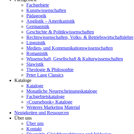
Fachgebiete
Kunstwissenschaften
Pädagogik
Anglistik – Amerikanistik
Germanistik
Geschichte & Politikwissenschaften
Rechtswissenschaften, Volks- & Betriebswirtschaftslehre
Linguistik
Medien- und Kommunikationswissenschaften
Romanistik
Wissenschaft, Gesellschaft & Kulturwissenschaften
Slawistik
Theologie & Philosophie
Peter Lang Classics
Kataloge
Kataloge
Monatliche Neuerscheinungskataloge
Fachgebietskataloge
«Coursebook» Kataloge
Weiteres Marketing Material
Neuigkeiten und Ressourcen
Über uns
Über uns
Kontakt