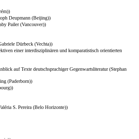
rém))
toph Deupmann (Beijing))
aby Pailer (Vancouver))
(Gabriele Dürbeck (Vechta))
iven einer interdisziplinären und komparatistisch orientierten
inblick auf Texte deutschsprachiger Gegenwartsliteratur (Stephan
ing (Paderborn))
bourg))
éria S. Pereira (Belo Horizonte))