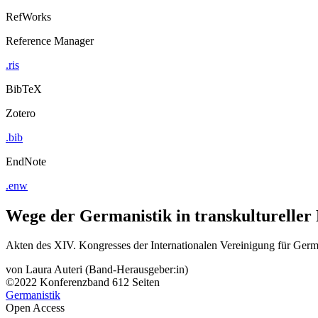
RefWorks
Reference Manager
.ris
BibTeX
Zotero
.bib
EndNote
.enw
Wege der Germanistik in transkultureller 
Akten des XIV. Kongresses der Internationalen Vereinigung für German
von
Laura Auteri (Band-Herausgeber:in)
©2022
Konferenzband
612 Seiten
Germanistik
Open Access