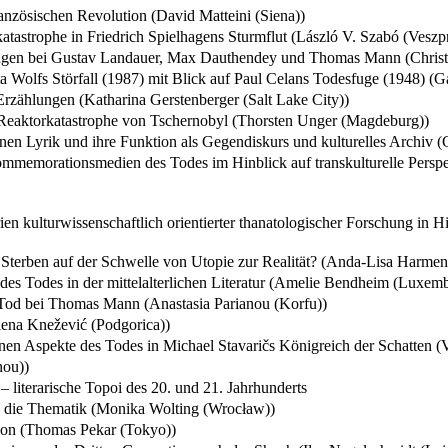
anzösischen Revolution (David Matteini (Siena))
tastrophe in Friedrich Spielhagens Sturmflut (László V. Szabó (Veszp
utungen bei Gustav Landauer, Max Dauthendey und Thomas Mann (Chris
a Wolfs Störfall (1987) mit Blick auf Paul Celans Todesfuge (1948) (G
rzählungen (Katharina Gerstenberger (Salt Lake City))
e Reaktorkatastrophe von Tschernobyl (Thorsten Unger (Magdeburg))
änen Lyrik und ihre Funktion als Gegendiskurs und kulturelles Archiv 
mmemorationsmedien des Todes im Hinblick auf transkulturelle Perspekt
n kulturwissenschaftlich orientierter thanatologischer Forschung in H
terben auf der Schwelle von Utopie zur Realität? (Anda-Lisa Harmen
s Todes in der mittelalterlichen Literatur (Amelie Bendheim (Luxem
d Tod bei Thomas Mann (Anastasia Parianou (Korfu))
elena Knežević (Podgorica))
 Aspekte des Todes in Michael Stavaričs Königreich der Schatten (Val
hou))
– literarische Topoi des 20. und 21. Jahrhunderts
in die Thematik (Monika Wolting (Wrocław))
ation (Thomas Pekar (Tokyo))