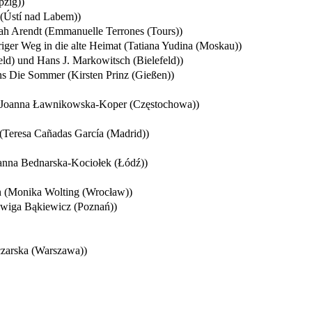
pzig))
 (Ústí nad Labem))
ah Arendt (Emmanuelle Terrones (Tours))
eriger Weg in die alte Heimat (Tatiana Yudina (Moskau))
eld) und Hans J. Markowitsch (Bielefeld))
s Die Sommer (Kirsten Prinz (Gießen))
ur (Joanna Ławnikowska-Koper (Częstochowa))
s (Teresa Cañadas García (Madrid))
oanna Bednarska-Kociołek (Łódź))
n (Monika Wolting (Wrocław))
dwiga Bąkiewicz (Poznań))
zarska (Warszawa))