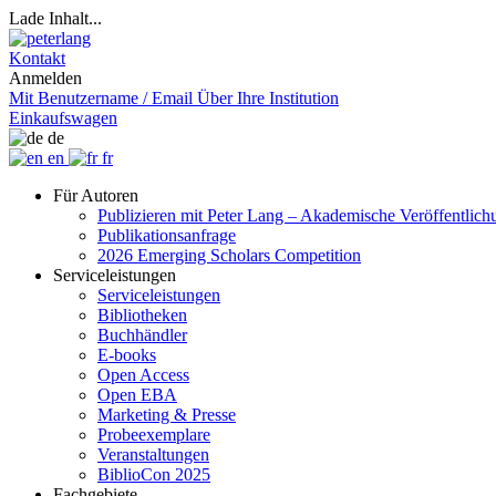
Lade Inhalt...
Kontakt
Anmelden
Mit Benutzername / Email
Über Ihre Institution
Einkaufswagen
de
en
fr
Für Autoren
Publizieren mit Peter Lang – Akademische Veröffentlic
Publikationsanfrage
2026 Emerging Scholars Competition
Serviceleistungen
Serviceleistungen
Bibliotheken
Buchhändler
E-books
Open Access
Open EBA
Marketing & Presse
Probeexemplare
Veranstaltungen
BiblioCon 2025
Fachgebiete