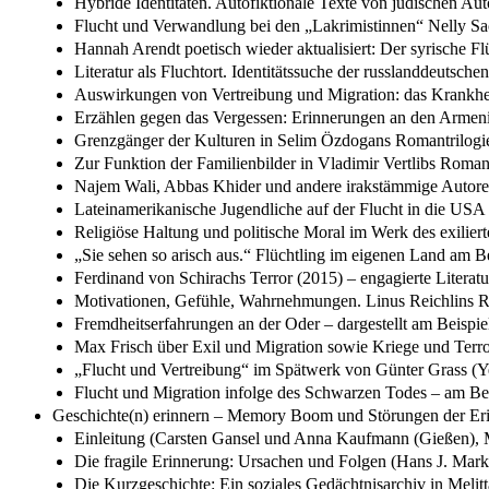
Hybride Identitäten. Autofiktionale Texte von jüdischen Aut
Flucht und Verwandlung bei den „Lakrimistinnen“ Nelly S
Hannah Arendt poetisch wieder aktualisiert: Der syrische
Literatur als Fluchtort. Identitätssuche der russlanddeutsc
Auswirkungen von Vertreibung und Migration: das Krankheits
Erzählen gegen das Vergessen: Erinnerungen an den Armen
Grenzgänger der Kulturen in Selim Özdogans Romantrilogie 
Zur Funktion der Familienbilder in Vladimir Vertlibs Rom
Najem Wali, Abbas Khider und andere irakstämmige Autoren
Lateinamerikanische Jugendliche auf der Flucht in die USA 
Religiöse Haltung und politische Moral im Werk des exilier
„Sie sehen so arisch aus.“ Flüchtling im eigenen Land am
Ferdinand von Schirachs Terror (2015) – engagierte Literat
Motivationen, Gefühle, Wahrnehmungen. Linus Reichlins R
Fremdheitserfahrungen an der Oder – dargestellt am Beis
Max Frisch über Exil und Migration sowie Kriege und Terror
„Flucht und Vertreibung“ im Spätwerk von Günter Grass (Y
Flucht und Migration infolge des Schwarzen Todes – am 
Geschichte(n) erinnern – Memory Boom und Störungen der Er
Einleitung (Carsten Gansel und Anna Kaufmann (Gießen), M
Die fragile Erinnerung: Ursachen und Folgen (Hans J. Marko
Die Kurzgeschichte: Ein soziales Gedächtnisarchiv in Melit