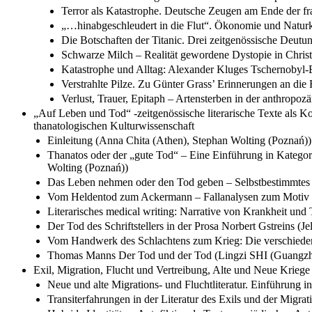
Terror als Katastrophe. Deutsche Zeugen am Ende der fr
„…hinabgeschleudert in die Flut“. Ökonomie und Naturka
Die Botschaften der Titanic. Drei zeitgenössische De
Schwarze Milch – Realität gewordene Dystopie in Christ
Katastrophe und Alltag: Alexander Kluges Tschernobyl-E
Verstrahlte Pilze. Zu Günter Grass’ Erinnerungen an di
Verlust, Trauer, Epitaph – Artensterben in der anthropoz
„Auf Leben und Tod“ -zeitgenössische literarische Texte als Ko
thanatologischen Kulturwissenschaft
Einleitung (Anna Chita (Athen), Stephan Wolting (Poznań))
Thanatos oder der „gute Tod“ – Eine Einführung in Kategorie
Wolting (Poznań))
Das Leben nehmen oder den Tod geben – Selbstbestimmtes S
Vom Heldentod zum Ackermann – Fallanalysen zum Motiv de
Literarisches medical writing: Narrative von Krankheit un
Der Tod des Schriftstellers in der Prosa Norbert Gstreins (J
Vom Handwerk des Schlachtens zum Krieg: Die verschiedenen
Thomas Manns Der Tod und der Tod (Lingzi SHI (Guangz
Exil, Migration, Flucht und Vertreibung, Alte und Neue Kriege 
Neue und alte Migrations- und Fluchtliteratur. Einführung 
Transiterfahrungen in der Literatur des Exils und der Migr