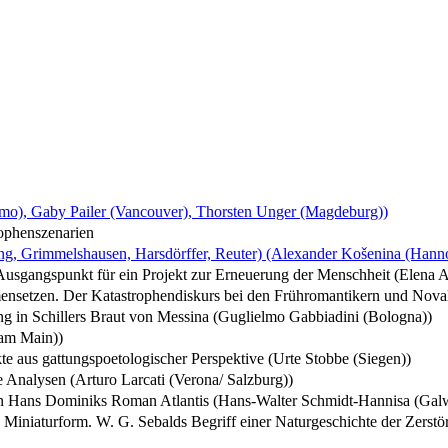
gamo), Gaby Pailer (Vancouver), Thorsten Unger (Magdeburg))
rophenszenarien
ing, Grimmelshausen, Harsdörffer, Reuter) (Alexander Košenina (Hann
Ausgangspunkt für ein Projekt zur Erneuerung der Menschheit (Elena 
nsetzen. Der Katastrophendiskurs bei den Frühromantikern und Noval
g in Schillers Braut von Messina (Guglielmo Gabbiadini (Bologna))
 am Main))
e aus gattungspoetologischer Perspektive (Urte Stobbe (Siegen))
e Analysen (Arturo Larcati (Verona/ Salzburg))
 in Hans Dominiks Roman Atlantis (Hans-Walter Schmidt-Hannisa (Gal
in Miniaturform. W. G. Sebalds Begriff einer Naturgeschichte der Zers