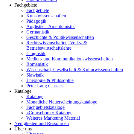
Fachgebiete
Fachgebiete
Kunstwissenschaften
Pädagogik
Anglistik – Amerikanistik
Germanistik
Geschichte & Politikwissenschaften
Rechtswissenschaften, Volks- &
Betriebswirtschaftslehre
Linguistik
Medien- und Kommunikationswissenschaften
Romanistik
Wissenschaft, Gesellschaft & Kulturwissenschaften
Slawistik
Theologie & Philosophie
Peter Lang Classics
Kataloge
Kataloge
Monatliche Neuerscheinungskataloge
Fachgebietskataloge
«Coursebook» Kataloge
Weiteres Marketing Material
Neuigkeiten und Ressourcen
Über uns