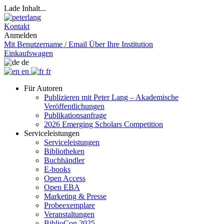
Lade Inhalt...
Kontakt
Anmelden
Mit Benutzername / Email
Über Ihre Institution
Einkaufswagen
de
en
fr
Für Autoren
Publizieren mit Peter Lang – Akademische
Veröffentlichungen
Publikationsanfrage
2026 Emerging Scholars Competition
Serviceleistungen
Serviceleistungen
Bibliotheken
Buchhändler
E-books
Open Access
Open EBA
Marketing & Presse
Probeexemplare
Veranstaltungen
BiblioCon 2025