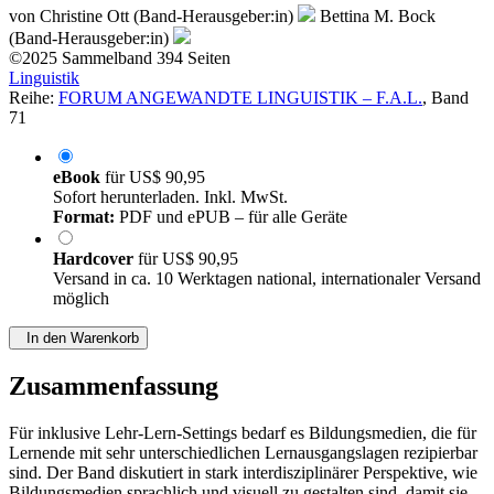
von
Christine Ott (Band-Herausgeber:in)
Bettina M. Bock
(Band-Herausgeber:in)
©2025
Sammelband
394 Seiten
Linguistik
Reihe:
FORUM ANGEWANDTE LINGUISTIK – F.A.L.
, Band
71
eBook
für
US$ 90,95
Sofort herunterladen. Inkl. MwSt.
Format:
PDF und ePUB – für alle Geräte
Hardcover
für
US$ 90,95
Versand in ca. 10 Werktagen national, internationaler Versand
möglich
In den Warenkorb
Zusammenfassung
Für inklusive Lehr-Lern-Settings bedarf es Bildungsmedien, die für
Lernende mit sehr unterschiedlichen Lernausgangslagen rezipierbar
sind. Der Band diskutiert in stark interdisziplinärer Perspektive, wie
Bildungsmedien sprachlich und visuell zu gestalten sind, damit sie