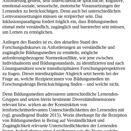
Anforderung gestellt, sehr unterschiedliche sprachliche, kognitive,
emotional-soziale, sensorische, motorische Voraussetzungen der
Lernenden zu berücksichtigen. Denn auch bei unterschiedlichen
Lernvoraussetzungen müssen sie
rezipierbar
sein. Das
Inklusionsparadigma fordert folglich ein, dass Bildungsmedien
einmal mehr verständlich, zugänglich und barrierefrei sein müssen,
um Lernen zu ermöglichen.
Anliegen des Bandes ist es, den aktuellen Stand des
Forschungsdiskurses zu Anforderungen an verständliche und
zugängliche Bildungsmedien zu ermitteln, mögliche
anforderungsbezogene Normenkonflikte, wie jene zwischen
Individualnorm und Bildungsstandards, zu identifizieren und nach
Lösungsansätzen sowie transdisziplinären Forschungsperspektiven
zu fragen. Dieser interdisziplinäre Abgleich setzt bereits bei der
Frage an, welche Rezipient:innen von Bildungsmedien im
Forschungsdesign Berücksichtigung finden – und welche nicht.
Denn Bildungsmedien adressieren unterschiedliche Lernenden-
Gruppen und setzen hierin bestimmte Diversitätsdimensionen
relevant bzw. wirken an der Konstruktion von
lernfortschrittsrelevanten Unterschiedlichkeiten der Lernenden mit
(vgl. grundlegend Budde 2015). Worin überhaupt für die Rezeption
von Bildungsmedien in Bezug auf Verständlichkeit und
Zugänglichkeit
relevante
Unterschiedlichkeiten der Lernenden
liegen, bedarf ebenso einer Annäherung wie die Frage, welche