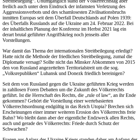
Streitbeilegung“. Unumgänglich stand der Völkerrechtstag aber
freilich auch unter dem Eindruck der infamsten Verletzung des
Aggressionsverbots und des schamlosesten Zivilisationsbruchs
inmitten Europas seit dem Überfall Deutschlands auf Polen 1939:
des Überfalls Russlands auf die Ukraine am 24. Februar 2022. Bei
der inhaltlichen Planung der Konferenz im Herbst 2021 lag ein
derart brutal geführter Angriffskrieg noch jenseits aller
Vorstellungen.
War damit das Thema der internationalen Streitbeilegung erledigt?
Hatte nicht die Methode der friedlichen Streitbeilegung, zumal die
Diplomatie versagt? Sollte nicht das Minsker Abkommen von 2015
den von Russland angezettelten Territorialstreit um die sog.
„Volksrepubliken“ Luhansk und Donezk friedlich bereinigen?
Seit dem von Russland gegen die Ukraine geführten Krieg werden
in zahllosen Foren Debatten um die Zukunft des Völkerrechts
geführt. Ist die Herrschaft des Rechts, die „rule of law“, an ihr Ende
gekommen? Gehört die Vorstellung einer wertebasierten
Völkerrechtsordnung endgültig in das Reich Utopia? Brechen sich
Erscheinungen einer immer weiteren Erosion des Völkerrechts freie
Bahn? Wo bleibt dann aber der eigentliche Endzweck allen Rechts,
auch und gerade des Völkerrechts: Friede durch Schutz der
Schwachen?
Fragen aus Anlass des Ukraine-Kriegs standen daher am Anfang der