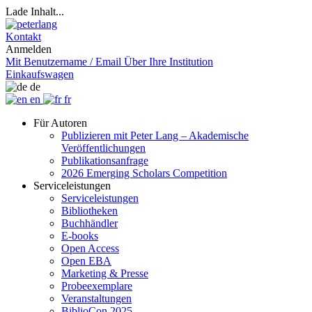
Lade Inhalt...
Kontakt
Anmelden
Mit Benutzername / Email
Über Ihre Institution
Einkaufswagen
de
en
fr
Für Autoren
Publizieren mit Peter Lang – Akademische
Veröffentlichungen
Publikationsanfrage
2026 Emerging Scholars Competition
Serviceleistungen
Serviceleistungen
Bibliotheken
Buchhändler
E-books
Open Access
Open EBA
Marketing & Presse
Probeexemplare
Veranstaltungen
BiblioCon 2025