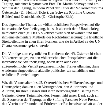
Tagung, mit einer Keynote von Prof. Dr. Martin Selmayr, und am
Schluss der Tagung, mit dem Panel der Leiter der Völkerrechtsbüros
Österreichs (Dr. Helmut Tichy), der Schweiz (Corinne Cicéron
Bühler) und Deutschlands (Dr. Christophe Eick).
Das eigentliche Thema, die völkerrechtlichen Perspektiven auf die
internationale Streitbeilegung, hat sich aber mit dem Ukrainekrieg
mitnichten erledigt. Das Völkerrecht wird sich bewähren und mit
ihm eine elementare Methode der Rechtsdurchsetzung: die friedliche
Streitbeilegung in allen ihren Formen, wie sie in Artikel 33 der UN-
Charta zusammengefasst werden.
Die Vorträge zum eigentlichen Kernthema des 45. Österreichischen
Völkerrechtstages, zu den völkerrechtlichen Perspektiven auf die
internationale Streitbeilegung, boten denn auch eine
außerordentliche Vielfalt prozessrechtlicher Fragestellungen, diese
wiederum eingebettet in aktuelle politische, wirtschaftliche und
rechtliche Entwicklungen.
Wir, die Veranstalter des 45. Österreichischen Völkerrechtstages und
Herausgeber, danken allen Vortragenden, den Autorinnen und
Autoren, für ihren Einsatz und ihren hervorragenden Beitrag zum
Gelingen dieses Tagungsbandes. Ferner geht unser Dank auch an
die Sponsoren der Tagung: an die Stiftung Passauer Neue Presse,
den Verein der Freunde und Förderer der Rechtswissenschaft an der