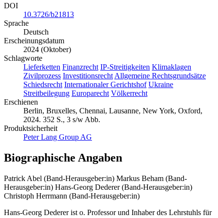
DOI
10.3726/b21813
Sprache
Deutsch
Erscheinungsdatum
2024 (Oktober)
Schlagworte
Lieferketten
Finanzrecht
IP-Streitigkeiten
Klimaklagen
Zivilprozess
Investitionsrecht
Allgemeine Rechtsgrundsätze
Schiedsrecht
Internationaler Gerichtshof
Ukraine
Streitbeilegung
Europarecht
Völkerrecht
Erschienen
Berlin, Bruxelles, Chennai, Lausanne, New York, Oxford,
2024. 352 S., 3 s/w Abb.
Produktsicherheit
Peter Lang Group AG
Biographische Angaben
Patrick Abel (Band-Herausgeber:in)
Markus Beham (Band-
Herausgeber:in)
Hans-Georg Dederer (Band-Herausgeber:in)
Christoph Herrmann (Band-Herausgeber:in)
Hans-Georg Dederer ist o. Professor und Inhaber des Lehrstuhls für