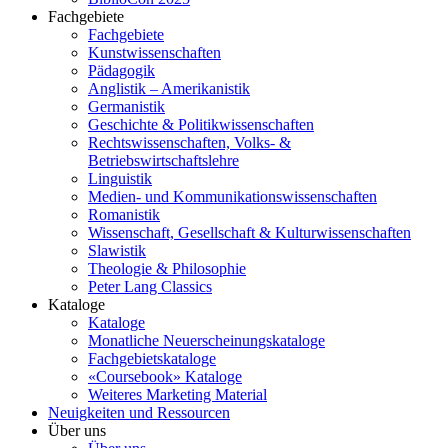
Fachgebiete
Fachgebiete
Kunstwissenschaften
Pädagogik
Anglistik – Amerikanistik
Germanistik
Geschichte & Politikwissenschaften
Rechtswissenschaften, Volks- &
Betriebswirtschaftslehre
Linguistik
Medien- und Kommunikationswissenschaften
Romanistik
Wissenschaft, Gesellschaft & Kulturwissenschaften
Slawistik
Theologie & Philosophie
Peter Lang Classics
Kataloge
Kataloge
Monatliche Neuerscheinungskataloge
Fachgebietskataloge
«Coursebook» Kataloge
Weiteres Marketing Material
Neuigkeiten und Ressourcen
Über uns