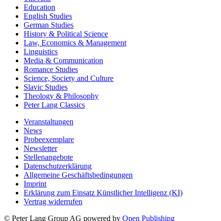
Education
English Studies
German Studies
History & Political Science
Law, Economics & Management
Linguistics
Media & Communication
Romance Studies
Science, Society and Culture
Slavic Studies
Theology & Philosophy
Peter Lang Classics
Veranstaltungen
News
Probeexemplare
Newsletter
Stellenangebote
Datenschutzerklärung
Allgemeine Geschäftsbedingungen
Imprint
Erklärung zum Einsatz Künstlicher Intelligenz (KI)
Vertrag widerrufen
© Peter Lang Group AG
powered by
Open Publishing