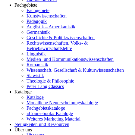
Fachgebiete
Fachgebiete
Kunstwissenschaften
Pädagogik
Anglistik – Amerikanistik
Germanistik
Geschichte & Politikwissenschaften
Rechtswissenschaften, Volks- &
Betriebswirtschaftslehre
Linguistik
Medien- und Kommunikationswissenschaften
Romanistik
Wissenschaft, Gesellschaft & Kulturwissenschaften
Slawistik
Theologie & Philosophie
Peter Lang Classics
Kataloge
Kataloge
Monatliche Neuerscheinungskataloge
Fachgebietskataloge
«Coursebook» Kataloge
Weiteres Marketing Material
Neuigkeiten und Ressourcen
Über uns