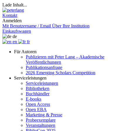
Lade Inhalt...
Kontakt
Anmelden
Mit Benutzername / Email
Über Ihre Institution
Einkaufswagen
de
en
fr
Für Autoren
Publizieren mit Peter Lang – Akademische
Veröffentlichungen
Publikationsanfrage
2026 Emerging Scholars Competition
Serviceleistungen
Serviceleistungen
Bibliotheken
Buchhändler
E-books
Open Access
Open EBA
Marketing & Presse
Probeexemplare
Veranstaltungen
BiblioCon 2025