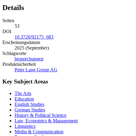
Details
Seiten
53
DOI
10.3726/92175_683
Erscheinungsdatum
2025 (September)
Schlagworte
besprechungen
Produktsicherheit
Peter Lang Group AG
Key Subject Areas
The Arts
Education
English Studies
German Studies
History & Political Science
Law, Economics & Management
Linguistics
Media & Communication